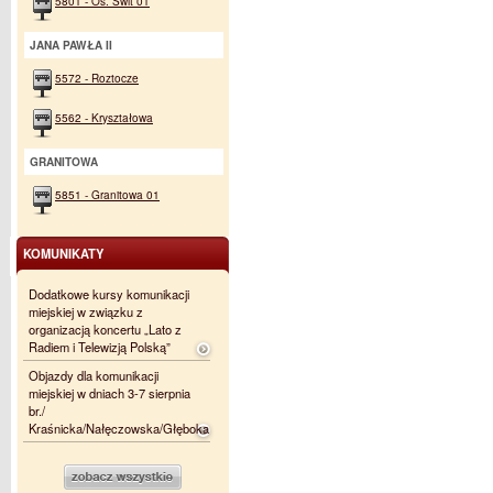
5801 - Os. Świt 01
JANA PAWŁA II
5572 - Roztocze
5562 - Kryształowa
GRANITOWA
5851 - Granitowa 01
KOMUNIKATY
Dodatkowe kursy komunikacji
miejskiej w związku z
organizacją koncertu „Lato z
Radiem i Telewizją Polską”
Objazdy dla komunikacji
miejskiej w dniach 3-7 sierpnia
br./
Kraśnicka/Nałęczowska/Głęboka