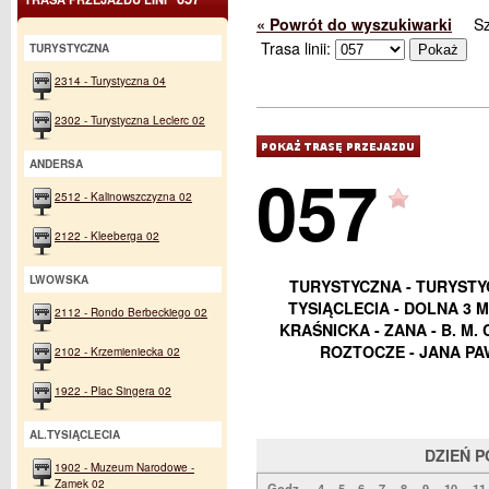
« Powrót do wyszukiwarki
S
Trasa linii:
TURYSTYCZNA
2314 - Turystyczna 04
2302 - Turystyczna Leclerc 02
ANDERSA
057
2512 - Kalinowszczyzna 02
2122 - Kleeberga 02
LWOWSKA
TURYSTYCZNA - TURYSTYC
TYSIĄCLECIA - DOLNA 3 MA
2112 - Rondo Berbeckiego 02
KRAŚNICKA - ZANA - B. M.
ROZTOCZE - JANA PAW
2102 - Krzemieniecka 02
1922 - Plac Singera 02
AL.TYSIĄCLECIA
DZIEŃ 
1902 - Muzeum Narodowe -
Zamek 02
Godz.
4
5
6
7
8
9
10
11