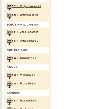
5711 - Wojciechowska 01
5451 - Krasińskiego 01
BOHATERÓW M. CASSINO
5441 - Zana Leclerc 01
5511 - Skrzetuskiego 01
ARMII KRAJOWEJ
5521 - Dziewanny 01
ORKANA
5651 - Wiklinowa 01
5661 - Poznańska 01
ROZTOCZE
5811 - Mazowiecka 01