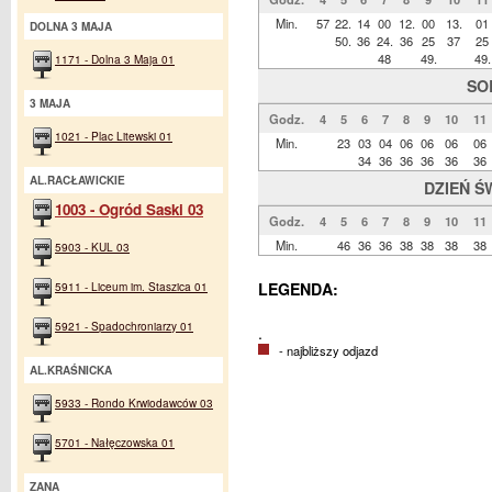
Min.
57
22.
14
00
12.
00
13.
01
DOLNA 3 MAJA
50.
36
24.
36
25
37
25
48
49.
49.
1171 - Dolna 3 Maja 01
SO
3 MAJA
Godz.
4
5
6
7
8
9
10
11
1021 - Plac Litewski 01
Min.
23
03
04
06
06
06
06
34
36
36
36
36
36
AL.RACŁAWICKIE
DZIEŃ Ś
1003 - Ogród Saski 03
Godz.
4
5
6
7
8
9
10
11
Min.
46
36
36
38
38
38
38
5903 - KUL 03
5911 - Liceum im. Staszica 01
LEGENDA:
5921 - Spadochroniarzy 01
.
- najbliższy odjazd
AL.KRAŚNICKA
5933 - Rondo Krwiodawców 03
5701 - Nałęczowska 01
ZANA