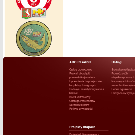
ABC Pasażera
Usługi
Opłaty przewozowe
Stacja kontroli poja
Prawa i obowiązki
Przewóz osób
przewoźnika/pasażera
niepełnosprawnych
Uprawnienia do przejazdów
Naprawy autobusów 
bezpłatnych i ulgowych
samochodów ciężar
Rodzaje i zasady korzystania z
Serwis ogumienia
biletów
Okazjonalny wynaj
Bilet Elektroniczny
Obsługa interesantów
Sprzedaż biletów
Polityka prywatności
Projekty krajowe
Projekty dofinansowane z