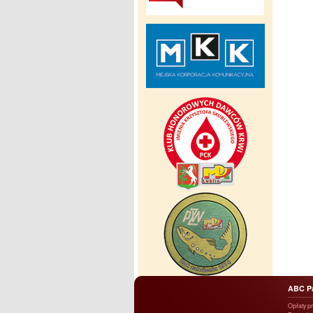
ABC P
Opłaty p