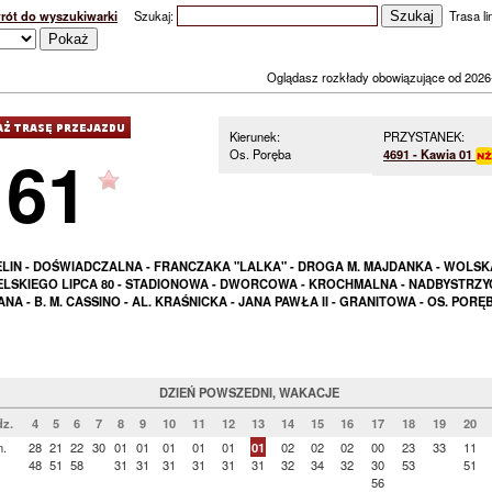
rót do wyszukiwarki
Szukaj:
Trasa lin
Oglądasz rozkłady obowiązujące od 2026
Kierunek:
PRZYSTANEK:
161
Os. Poręba
4691 - Kawia 01
ELIN - DOŚWIADCZALNA - FRANCZAKA "LALKA" - DROGA M. MAJDANKA - WOLSKA
LSKIEGO LIPCA 80 - STADIONOWA - DWORCOWA - KROCHMALNA - NADBYSTRZY
ANA - B. M. CASSINO - AL. KRAŚNICKA - JANA PAWŁA II - GRANITOWA - OS. PORĘ
DZIEŃ POWSZEDNI, WAKACJE
z.
4
5
6
7
8
9
10
11
12
13
14
15
16
17
18
19
20
n.
28
21
22
30
01
01
01
01
01
01
02
02
02
00
23
33
11
48
51
58
31
31
31
31
31
31
32
34
32
30
53
51
56