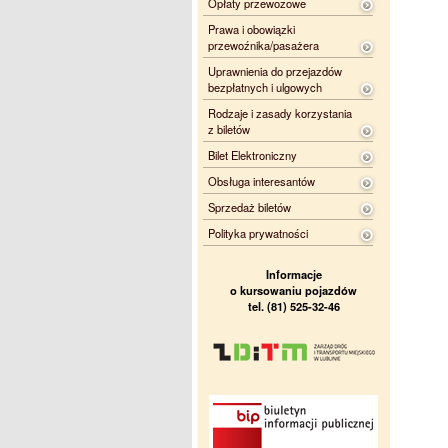
Opłaty przewozowe
Prawa i obowiązki
przewoźnika/pasażera
Uprawnienia do przejazdów
bezpłatnych i ulgowych
Rodzaje i zasady korzystania
z biletów
Bilet Elektroniczny
Obsługa interesantów
Sprzedaż biletów
Polityka prywatności
Informacje
o kursowaniu pojazdów
tel. (81) 525-32-46