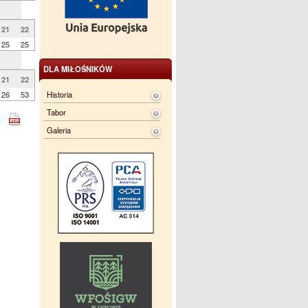
21
22
25
25
DLA MIŁOŚNIKÓW
21
22
Historia
26
53
Tabor
Galeria