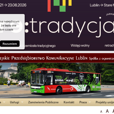
g na najwyższym
, że będą one
dym czasie
Rozumiem
a
Usługi
Zamówienia Publiczne
Kontakt
Praca
Projekty unij
A
A