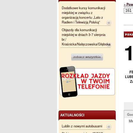
« Pow
Dodatkowe kursy komunikacji
miejskiej w związku z
organizacją koncertu „Lato z
Radiem i Telewizją Polską”
Objazdy dla komunikacji
miejskiej w dniach 3-7 sierpnia
br./
Kraśnicka/Nałęczowska/Głęboka
F
LUBE
Z
God
AKTUALNOŚCI
Mi
Lublin z nowymi autobusami