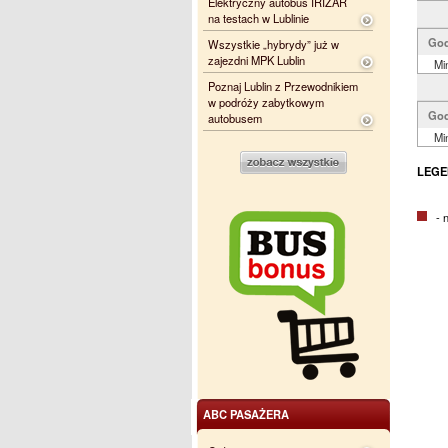
Elektryczny autobus IRIZAR
na testach w Lublinie
God
Wszystkie „hybrydy” już w
zajezdni MPK Lublin
Mi
Poznaj Lublin z Przewodnikiem
w podróży zabytkowym
God
autobusem
Mi
LEGE
- na
ABC PASAŻERA