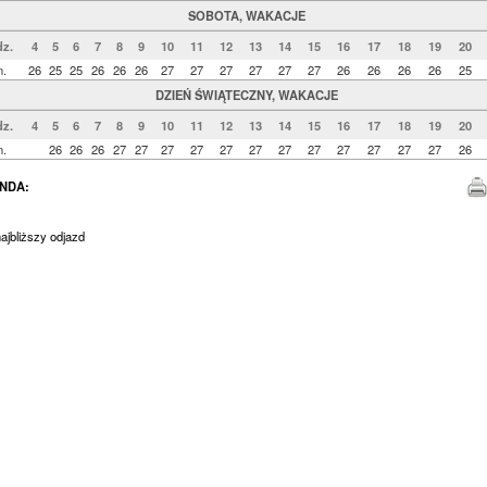
SOBOTA, WAKACJE
z.
4
5
6
7
8
9
10
11
12
13
14
15
16
17
18
19
20
n.
26
25
25
26
26
26
27
27
27
27
27
27
26
26
26
26
25
DZIEŃ ŚWIĄTECZNY, WAKACJE
z.
4
5
6
7
8
9
10
11
12
13
14
15
16
17
18
19
20
n.
26
26
26
27
27
27
27
27
27
27
27
27
27
27
27
26
NDA:
jbliższy odjazd