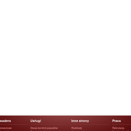
asażera
Usługi
Inne strony
Praca
rzewozowe
Stacja kontroli pojazdów
Rozkłady
Rekrutacja