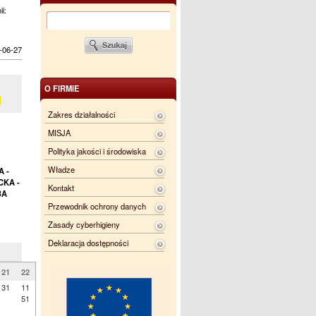
ii:
-06-27
O FIRMIE
Zakres działalności
MISJA
Polityka jakości i środowiska
Władze
 -
CKA -
Kontakt
BA
Przewodnik ochrony danych
Zasady cyberhigieny
Deklaracja dostępności
21
22
31
11
51