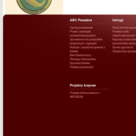
ABC Pasażera
Usługi
Opłaty przewozowe
Stacja kontroli poja
Prawa i obowiązki
Przewóz osób
przewoźnika/pasażera
niepełnosprawnych
Uprawnienia do przejazdów
Naprawy autobusów 
bezpłatnych i ulgowych
samochodów ciężar
Rodzaje i zasady korzystania z
Serwis ogumienia
biletów
Okazjonalny wynaj
Bilet Elektroniczny
Obsługa interesantów
Sprzedaż biletów
Polityka prywatności
Projekty krajowe
Projekty dofinansowane z
WFOŚiGW