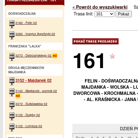
« Powrót do wyszukiwarki
S
Trasa linii:
DOŚWIADCZALNA
3182 - Felin 02
3282 - Instytut Agrofizyki 02
FRANCZAKA "LALKA"
161
3272 - Dobrzańskiego 02
DROGA MĘCZENNIKÓW
MAJDANKA
3152 - Majdanek 02
FELIN - DOŚWIADCZALN
MAJDANKA - WOLSKA - LU
3142 - Majdanek - pomnik 02
DWORCOWA - KROCHMALNA - N
- AL. KRAŚNICKA - JANA
3372 - Sulisławicka 02
3132 - Dulęby 02
3122 - Lotnicza 02
DZIEŃ 
Godz.
4
5
6
7
8
9
10
1