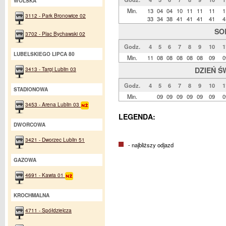
WOLSKA
Min.
13
04
04
10
11
11
11
1
3112 - Park Bronowice 02
33
34
38
41
41
41
41
4
SO
3702 - Plac Bychawski 02
Godz.
4
5
6
7
8
9
10
1
LUBELSKIEGO LIPCA 80
Min.
11
08
08
08
08
08
09
0
DZIEŃ Ś
3413 - Targi Lublin 03
Godz.
4
5
6
7
8
9
10
1
STADIONOWA
Min.
09
09
09
09
09
09
0
3453 - Arena Lublin 03
LEGENDA:
DWORCOWA
3421 - Dworzec Lublin 51
- najbliższy odjazd
GAZOWA
4691 - Kawia 01
KROCHMALNA
4711 - Spółdzielcza