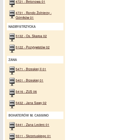
4721 - Betonowa 01
4731 - Rondo Żołnierzy -
Górników 01
NADBYSTRZYCKA
5132 - Os. Skarpa 02
5122 - Pozytywistów 02
ZANA
5471 - Brzeskiej II 01
5401 - Brzeskiej 01
5416 - ZUS 06
5432 - Jana Sawy 02
BOHATERÓW M. CASSINO
5441 - Zana Leclerc 01
5511 - Skrzetuskiego 01