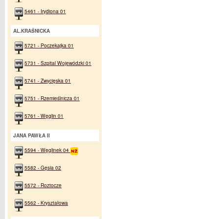
5461 - Irydiona 01
AL.KRAŚNICKA
5721 - Poczekajka 01
5731 - Szpital Wojewódzki 01
5741 - Zwycięska 01
5751 - Rzemieślnicza 01
5761 - Węglin 01
JANA PAWŁA II
5594 - Węglinek 04
5582 - Gęsia 02
5572 - Roztocze
5562 - Kryształowa