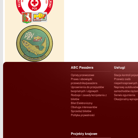
ABC Pasażera
Usługi
Opłaty przewozowe
Stacja kontroli poja
Prawa i obowiązki
Przewóz osób
przewoźnika/pasażera
niepełnosprawnych
Uprawnienia do przejazdów
Naprawy autobusów 
bezpłatnych i ulgowych
samochodów ciężar
Rodzaje i zasady korzystania z
Serwis ogumienia
biletów
Okazjonalny wynaj
Bilet Elektroniczny
Obsługa interesantów
Sprzedaż biletów
Polityka prywatności
Projekty krajowe