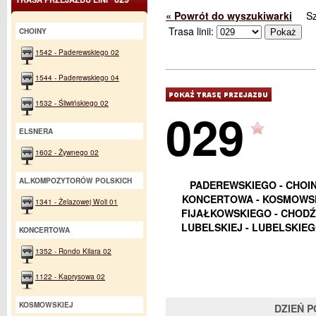
« Powrót do wyszukiwarki
S
Trasa linii:
CHOINY
1542 - Paderewskiego 02
1544 - Paderewskiego 04
1532 - Śliwińskiego 02
029
ELSNERA
1602 - Żywnego 02
AL.KOMPOZYTORÓW POLSKICH
PADEREWSKIEGO - CHOIN
KONCERTOWA - KOSMOWSKI
1341 - Żelazowej Woli 01
FIJAŁKOWSKIEGO - CHODŹKI 
LUBELSKIEJ - LUBELSKIEGO
KONCERTOWA
1352 - Rondo Kilara 02
1122 - Kaprysowa 02
KOSMOWSKIEJ
DZIEŃ 