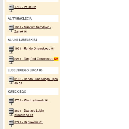
1702 - Prusa 02
AL.TYSIĄCLECIA
1901 - Muzeum Narodowe -
Zamek 01
AL.UNII LUBELSKIEJ
1951 - Rondo Dmowskiego 01
2211 - Targ Pod Zamkiem 01
LUBELSKIEGO LIPCA 80
3103 - Rondo Lubelskiego Lipca
80 03
KUNICKIEGO
3701 - Plac Bychawski 01
3691 - Dworzec Lublin -
Kunickiego 01
3721 - Dąbrowska 01