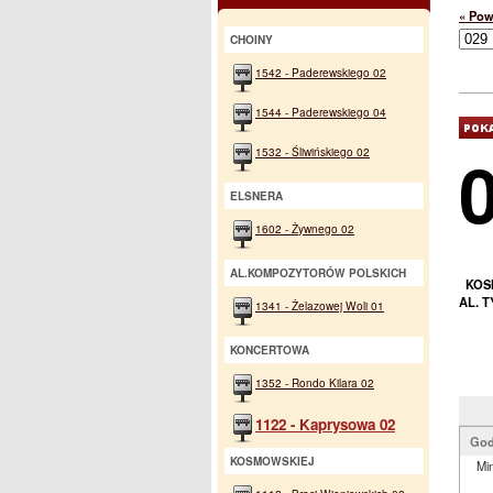
« Pow
CHOINY
1542 - Paderewskiego 02
1544 - Paderewskiego 04
1532 - Śliwińskiego 02
ELSNERA
1602 - Żywnego 02
AL.KOMPOZYTORÓW POLSKICH
KOS
AL. T
1341 - Żelazowej Woli 01
KONCERTOWA
1352 - Rondo Kilara 02
1122 - Kaprysowa 02
God
KOSMOWSKIEJ
Min