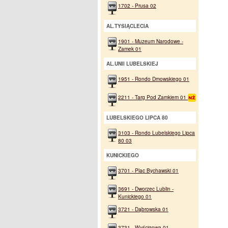
1702 - Prusa 02
AL.TYSIĄCLECIA
1901 - Muzeum Narodowe -
Zamek 01
AL.UNII LUBELSKIEJ
1951 - Rondo Dmowskiego 01
2211 - Targ Pod Zamkiem 01
LUBELSKIEGO LIPCA 80
3103 - Rondo Lubelskiego Lipca
80 03
KUNICKIEGO
3701 - Plac Bychawski 01
3691 - Dworzec Lublin -
Kunickiego 01
3721 - Dąbrowska 01
3731 - Wyścigowa 01