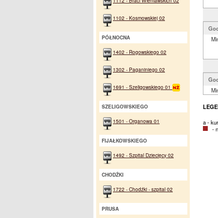
1112 - Braci Wieniawskich 02
1102 - Kosmowskiej 02
God
PÓŁNOCNA
Mi
1402 - Rogowskiego 02
1302 - Paganiniego 02
God
1691 - Szeligowskiego 01
Mi
LEGE
SZELIGOWSKIEGO
1501 - Organowa 01
a - ku
- na
FIJAŁKOWSKIEGO
1492 - Szpital Dziecięcy 02
CHODŹKI
1722 - Chodźki - szpital 02
PRUSA