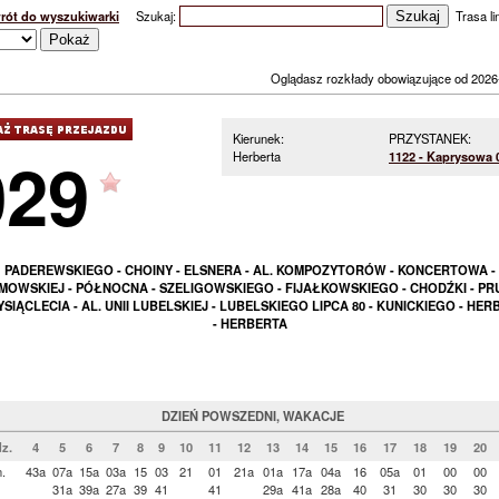
rót do wyszukiwarki
Szukaj:
Trasa lin
Oglądasz rozkłady obowiązujące od 2026
Kierunek:
PRZYSTANEK:
029
Herberta
1122 - Kaprysowa 
PADEREWSKIEGO - CHOINY - ELSNERA - AL. KOMPOZYTORÓW - KONCERTOWA -
MOWSKIEJ - PÓŁNOCNA - SZELIGOWSKIEGO - FIJAŁKOWSKIEGO - CHODŹKI - PRU
YSIĄCLECIA - AL. UNII LUBELSKIEJ - LUBELSKIEGO LIPCA 80 - KUNICKIEGO - HE
- HERBERTA
DZIEŃ POWSZEDNI, WAKACJE
z.
4
5
6
7
8
9
10
11
12
13
14
15
16
17
18
19
20
.
43a
07a
15a
03a
15
03
21
01
21a
01a
17a
04a
16
05a
01
00
00
31a
39a
27a
39
41
41
29a
41a
28a
40
31
30
30
30