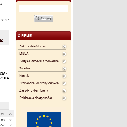
ii:
-06-27
O FIRMIE
02
Zakres działalności
MISJA
Polityka jakości i środowiska
Władze
SA -
Kontakt
RBERTA
Przewodnik ochrony danych
Zasady cyberhigieny
Deklaracja dostępności
21
22
00
00
23a
22