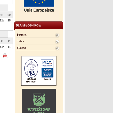
21
22
22a
25
DLA MIŁOŚNIKÓW
Historia
Tabor
21
22
14a
14
Galeria