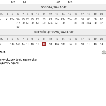
52a
51
53a
52a
SOBOTA, WAKACJE
z.
4
5
6
7
8
9
10
11
12
13
14
15
16
17
18
19
20
n.
41
20a
00a
29
29
29
29
29
29
29a
29a
29a
00
00
00
00
02
31a
59
59
59
59
59
59a
59
59
30
30
30a
30
42
59
DZIEŃ ŚWIĄTECZNY, WAKACJE
z.
4
5
6
7
8
9
10
11
12
13
14
15
16
17
18
19
20
n.
14a
14a
14
13
13
13
13
13
13a
13a
13a
13
13
13
13
14
NDA:
rs wydłużony do ul. Inżynierskiej
jbliższy odjazd