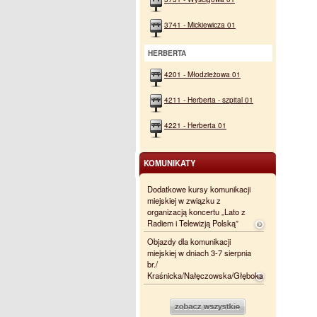
3741 - Mickiewicza 01
HERBERTA
4201 - Młodzieżowa 01
4211 - Herberta - szpital 01
4221 - Herberta 01
KOMUNIKATY
Dodatkowe kursy komunikacji
miejskiej w związku z
organizacją koncertu „Lato z
Radiem i Telewizją Polską”
Objazdy dla komunikacji
miejskiej w dniach 3-7 sierpnia
br./
Kraśnicka/Nałęczowska/Głęboka