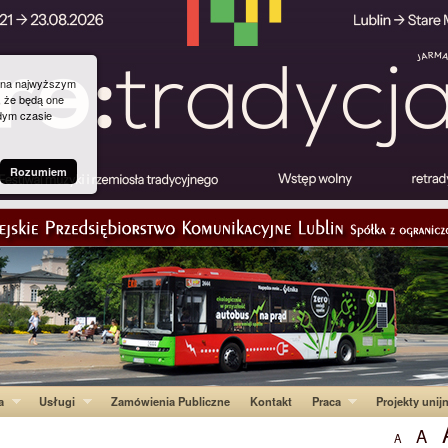
g na najwyższym
, że będą one
dym czasie
Rozumiem
a
Usługi
Zamówienia Publiczne
Kontakt
Praca
Projekty unij
A
A