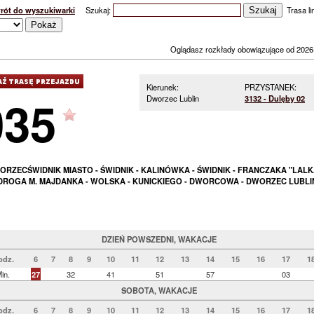
rót do wyszukiwarki
Szukaj:
Trasa lin
Oglądasz rozkłady obowiązujące od 2026
Kierunek:
PRZYSTANEK:
035
Dworzec Lublin
3132 - Dulęby 02
ORZECŚWIDNIK MIASTO - ŚWIDNIK - KALINÓWKA - ŚWIDNIK - FRANCZAKA "LALKA
DROGA M. MAJDANKA - WOLSKA - KUNICKIEGO - DWORCOWA - DWORZEC LUBLI
DZIEŃ POWSZEDNI, WAKACJE
odz.
6
7
8
9
10
11
12
13
14
15
16
17
1
in.
27
32
41
51
57
03
SOBOTA, WAKACJE
odz.
6
7
8
9
10
11
12
13
14
15
16
17
1