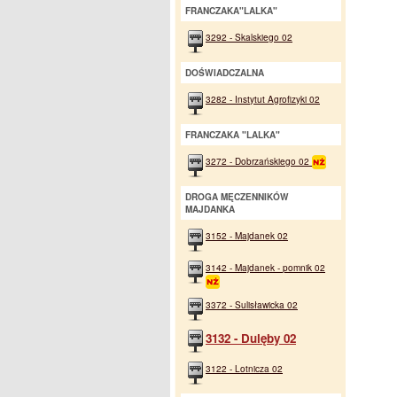
FRANCZAKA"LALKA"
3292 - Skalskiego 02
DOŚWIADCZALNA
3282 - Instytut Agrofizyki 02
FRANCZAKA "LALKA"
3272 - Dobrzańskiego 02
DROGA MĘCZENNIKÓW
MAJDANKA
3152 - Majdanek 02
3142 - Majdanek - pomnik 02
3372 - Sulisławicka 02
3132 - Dulęby 02
3122 - Lotnicza 02