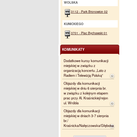
WOLSKA
3112 - Park Bronowice 02
KUNICKIEGO
3701 - Plac Bychawski 01
KOMUNIKATY
Dodatkowe kursy komunikacji
miejskiej w związku z
organizacją koncertu „Lato z
Radiem i Telewizją Polską”
Objazdy dla komunikacji
miejskiej w dniu 6 sierpnia br.
w związku z kolejnym etapem
prac przy Al. Kraśnickiej/rejon
ul. Wróbla
Objazdy dla komunikacji
miejskiej w dniach 3-7 sierpnia
br./
Kraśnicka/Nałęczowska/Głęboka