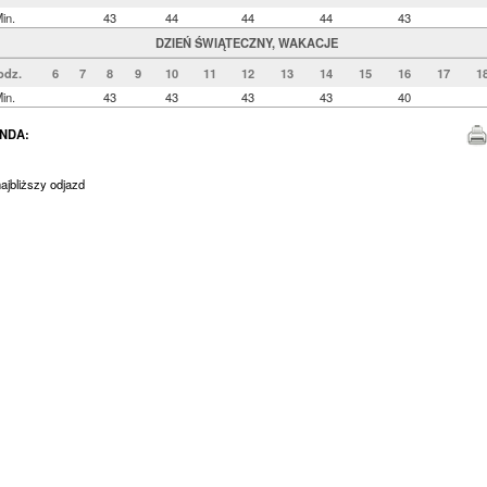
in.
43
44
44
44
43
DZIEŃ ŚWIĄTECZNY, WAKACJE
odz.
6
7
8
9
10
11
12
13
14
15
16
17
1
in.
43
43
43
43
40
NDA:
jbliższy odjazd