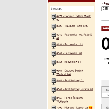
« Pow
ŚWIDNIK
8472 - Dworzec Świdnik Miasto
02
8222 - Traugutta - szkoła 02
8242 - Racławicka - os. Radość
02
8331 - Racławicka II 01
8341 - Racławicka I 01
DW
8351 - Kosynierów 01
9861 - Dworzec Świdnik
Wschodni 01
8441 - Armii Krajowej 01
8541 - Armii Krajowej - szkoła 01
G
M
8452 - Rondo Żołnierzy
Wyklętych
7792 - Klonowa - kosciół 02
G