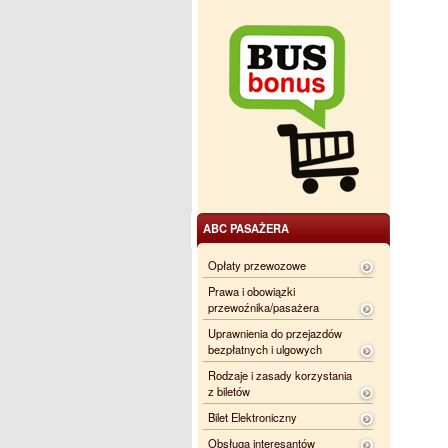
ABC PASAŻERA
Opłaty przewozowe
Prawa i obowiązki
przewoźnika/pasażera
Uprawnienia do przejazdów
bezpłatnych i ulgowych
Rodzaje i zasady korzystania
z biletów
Bilet Elektroniczny
Obsługa interesantów