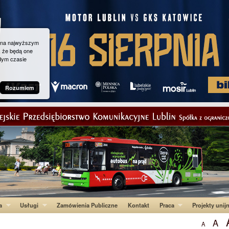
g na najwyższym
, że będą one
dym czasie
Rozumiem
a
Usługi
Zamówienia Publiczne
Kontakt
Praca
Projekty unij
A
A