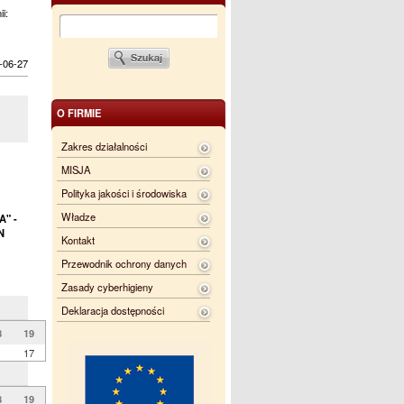
ii:
-06-27
O FIRMIE
Zakres działalności
MISJA
Polityka jakości i środowiska
Władze
" -
N
Kontakt
Przewodnik ochrony danych
Zasady cyberhigieny
Deklaracja dostępności
8
19
17
8
19