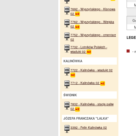
M
7692 - Wyszyńskiego - Klonowa
02
G
7762 - Wyszyńskiego - Wiejska
02
M
7752 - Wyszyńskiego - cmentarz
LEGE
02
7732 - Lotników Polskich -
- na
wiadukt 02
KALINÓWKA
7722 - Kalinówka - wiadukt 02
7712 - Kalinówka 02
ŚWIDNIK
7832 - Kalinówka - stacja paliw
02
JÓZEFA FRANCZAKA "LALKA"
3392 - Felin Kalinówka 02