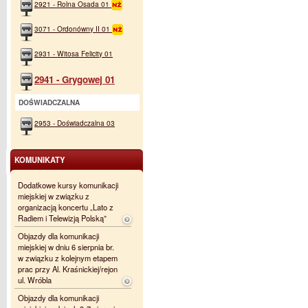
2921 - Rolna Osada 01
3071 - Ordonówny II 01
2931 - Witosa Felicity 01
2941 - Grygowej 01
DOŚWIADCZALNA
2953 - Doświadczalna 03
KOMUNIKATY
Dodatkowe kursy komunikacji
miejskiej w związku z
organizacją koncertu „Lato z
Radiem i Telewizją Polską”
Objazdy dla komunikacji
miejskiej w dniu 6 sierpnia br.
w związku z kolejnym etapem
prac przy Al. Kraśnickiej/rejon
ul. Wróbla
Objazdy dla komunikacji