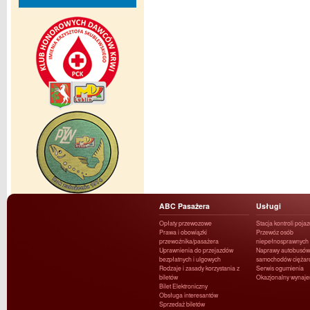
ABC Pasażera
Usługi
Opłaty przewozowe
Stacja kontroli poja
Prawa i obowiązki
Przewóz osób
przewoźnika/pasażera
niepełnosprawnych
Uprawnienia do przejazdów
Naprawy autobusów 
bezpłatnych i ulgowych
samochodów ciężar
Rodzaje i zasady korzystania z
Serwis ogumienia
biletów
Okazjonalny wynaj
Bilet Elektroniczny
Obsługa interesantów
Sprzedaż biletów