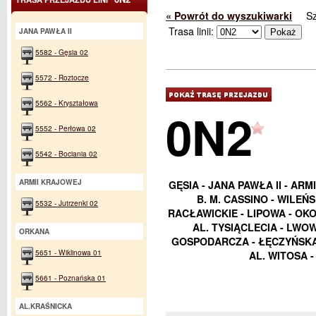
« Powrót do wyszukiwarki
S
Trasa linii:
JANA PAWŁA II
5582 - Gęsia 02
5572 - Roztocze
5562 - Kryształowa
0N2
5552 - Perłowa 02
5542 - Bociania 02
ARMII KRAJOWEJ
GĘSIA - JANA PAWŁA II - ARM
B. M. CASSINO - WILEŃ
5532 - Jutrzenki 02
RACŁAWICKIE - LIPOWA - OK
AL. TYSIĄCLECIA - LWO
ORKANA
GOSPODARCZA - ŁĘCZYŃSKA 
5651 - Wiklinowa 01
AL. WITOSA 
5661 - Poznańska 01
AL.KRAŚNICKA