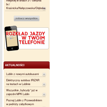
miejskiej w dniach 3-7 sierpnia
br./
Kraśnicka/Nałęczowska/Głęboka
AKTUALNOŚCI
Lublin z nowymi autobusami
Elektryczny autobus IRIZAR
na testach w Lublinie
Wszystkie „hybrydy” już w
zajezdni MPK Lublin
Poznaj Lublin z Przewodnikiem
w podróży zabytkowym