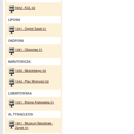
5902 - KUL 02
LIPOWA
1001 - Ogród Saski 01
OKOPOWA
1081 - Okopowa 01
NARUTOWICZA
1052 - Mościckiego 02
1042 - Plac Wolności 02
LUBARTOWSKA
1031 - Brama Krakowska 01
AL.TYSIĄCLECIA
1901 - Muzeum Narodowe -
Zamek 01