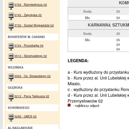
KOM
5752 - Rzemieślnicza 02
Godz.
23
5742 - Zwycięska 02
Min.
54
KARNAWAŁ SZTUKMIS
5732 - Szpital Wojewódzki 02
Godz.
23
BOHATERÓW M. CASSINO
Min.
05
24
5724 - Poczekajka 04
54
5512 - Skrzetuskiego 02
LEGENDA:
WILEŃSKA
a - Kurs wydłużony do przystank
5502 - Os. Słowackiego 02
b - Kurs przez al. Unii Lubelski
Miasto,
GŁĘBOKA
c - wydłużony do przystanku Ro
d - Kurs przez al. Unii Lubelskie
5212 - Pana Tadeusza 02
Przemysłowców 02
- najbliższy odjazd
SOWIŃSKIEGO
5292 - UMCS 02
AL.RACŁAWICKIE