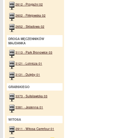
2612 - Przyjaźni 02
2602 - Firlejowska 02
2652 - Składowa 02
DROGA MĘCZENNIKÓW
MAJDANKA
3113 - Park Bronowice 03
3121 - Lotnicza 01
3131 - Dulęby 01
GRABSKIEGO
3373 - Sulisławicka 03
3381 - Jesienna 01
WITOSA
2911 - Witosa Carrefour 01