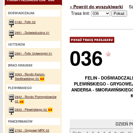
« Powrót do wyszukiwarki
S
Trasa linii:
DOŚWIADCZALNA
3182 - Felin 02
2951 - Doświadczalna 01
VETTERÓW
036
2961 - Felin Uniwersytet 01
BRACI KRAUSSE
3063 - Rondo Karszo-
FELIN - DOŚWIADCZAL
Siedlewskiego 03
PLEWIŃSKIEGO - GRYGOWEJ
PLEWIŃSKIEGO
ANDERSA - SMORAWIŃSKIEGO
2842 - Rondo Przemysłowców
02
2832 - Plewińskiego 02
PANCERNIAKÓW
DZIEŃ 
2762 - Grygowej MPK 02
Godz.
4
5
6
7
8
9
10
11