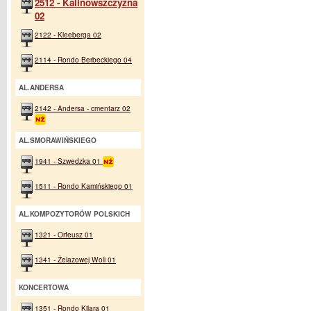
2512 - Kalinowszczyzna
02
2122 - Kleeberga 02
2114 - Rondo Berbeckiego 04
AL.ANDERSA
2142 - Andersa - cmentarz 02
AL.SMORAWIŃSKIEGO
1941 - Szwedzka 01
1511 - Rondo Kamińskiego 01
AL.KOMPOZYTORÓW POLSKICH
1321 - Orfeusz 01
1341 - Żelazowej Woli 01
KONCERTOWA
1351 - Rondo Kilara 01