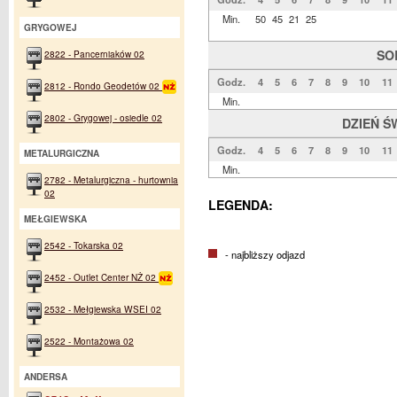
Min.
50
45
21
25
GRYGOWEJ
SO
2822 - Pancerniaków 02
Godz.
4
5
6
7
8
9
10
11
2812 - Rondo Geodetów 02
Min.
2802 - Grygowej - osiedle 02
DZIEŃ Ś
Godz.
4
5
6
7
8
9
10
11
METALURGICZNA
Min.
2782 - Metalurgiczna - hurtownia
02
LEGENDA:
MEŁGIEWSKA
2542 - Tokarska 02
- najbliższy odjazd
2452 - Outlet Center NŻ 02
2532 - Mełgiewska WSEI 02
2522 - Montażowa 02
ANDERSA