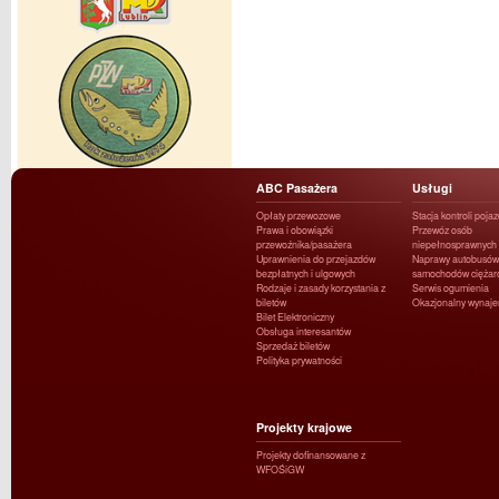
ABC Pasażera
Usługi
Opłaty przewozowe
Stacja kontroli poja
Prawa i obowiązki
Przewóz osób
przewoźnika/pasażera
niepełnosprawnych
Uprawnienia do przejazdów
Naprawy autobusów 
bezpłatnych i ulgowych
samochodów ciężar
Rodzaje i zasady korzystania z
Serwis ogumienia
biletów
Okazjonalny wynaj
Bilet Elektroniczny
Obsługa interesantów
Sprzedaż biletów
Polityka prywatności
Projekty krajowe
Projekty dofinansowane z
WFOŚiGW