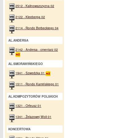
2512 - Kalinowszczyzna 02
2122 - Kleeberga 02
2114 - Rondo Berbeckiego 04
AL.ANDERSA
2142 - Andersa - cmentarz 02
AL.SMORAWIŃSKIEGO
1941 - Szwedzka 01
1511 - Rondo Kamińskiego 01
AL.KOMPOZYTORÓW POLSKICH
1321 - Orfeusz 01
1341 - Żelazowej Woli 01
KONCERTOWA