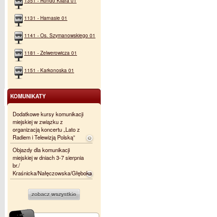
1351 - Rondo Kilara 01
1131 - Harnasie 01
1141 - Os. Szymanowskiego 01
1181 - Zelwerowicza 01
1151 - Karkonoska 01
KOMUNIKATY
Dodatkowe kursy komunikacji
miejskiej w związku z
organizacją koncertu „Lato z
Radiem i Telewizją Polską”
Objazdy dla komunikacji
miejskiej w dniach 3-7 sierpnia
br./
Kraśnicka/Nałęczowska/Głęboka