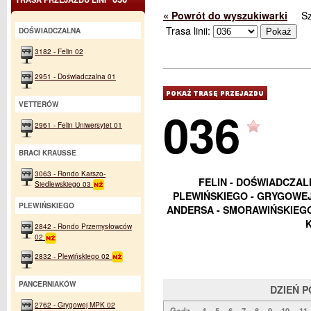
« Powrót do wyszukiwarki
S
Trasa linii:
DOŚWIADCZALNA
3182 - Felin 02
2951 - Doświadczalna 01
VETTERÓW
036
2961 - Felin Uniwersytet 01
BRACI KRAUSSE
3063 - Rondo Karszo-
FELIN - DOŚWIADCZAL
Siedlewskiego 03
PLEWIŃSKIEGO - GRYGOWEJ
PLEWIŃSKIEGO
ANDERSA - SMORAWIŃSKIEGO
2842 - Rondo Przemysłowców
02
2832 - Plewińskiego 02
PANCERNIAKÓW
DZIEŃ 
2762 - Grygowej MPK 02
Godz.
4
5
6
7
8
9
10
11