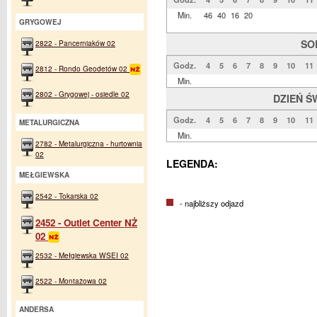
Min.
46
40
16
20
GRYGOWEJ
SO
2822 - Pancerniaków 02
Godz.
4
5
6
7
8
9
10
11
2812 - Rondo Geodetów 02
Min.
2802 - Grygowej - osiedle 02
DZIEŃ Ś
Godz.
4
5
6
7
8
9
10
11
METALURGICZNA
Min.
2782 - Metalurgiczna - hurtownia
02
LEGENDA:
MEŁGIEWSKA
2542 - Tokarska 02
- najbliższy odjazd
2452 - Outlet Center NŻ
02
2532 - Mełgiewska WSEI 02
2522 - Montażowa 02
ANDERSA