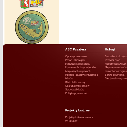
ABC Pasażera
Usługi
Opłaty przewozowe
Stacja kontroli poja
Prawa i obowiązki
Przewóz osób
przewoźnika/pasażera
niepełnosprawnych
Uprawnienia do przejazdów
Naprawy autobusów 
bezpłatnych i ulgowych
samochodów ciężar
Rodzaje i zasady korzystania z
Serwis ogumienia
biletów
Okazjonalny wynaj
Bilet Elektroniczny
Obsługa interesantów
Sprzedaż biletów
Polityka prywatności
Projekty krajowe
Projekty dofinansowane z
WFOŚiGW