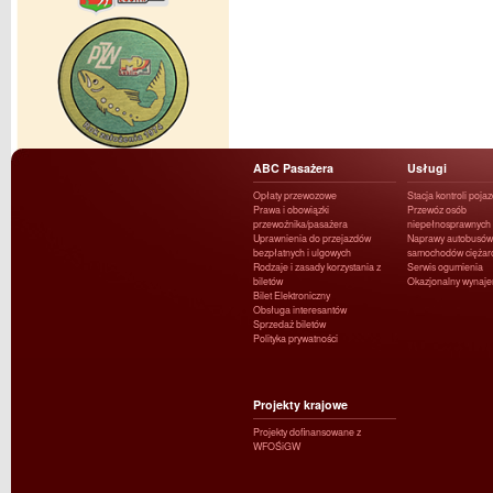
ABC Pasażera
Usługi
Opłaty przewozowe
Stacja kontroli poja
Prawa i obowiązki
Przewóz osób
przewoźnika/pasażera
niepełnosprawnych
Uprawnienia do przejazdów
Naprawy autobusów 
bezpłatnych i ulgowych
samochodów ciężar
Rodzaje i zasady korzystania z
Serwis ogumienia
biletów
Okazjonalny wynaj
Bilet Elektroniczny
Obsługa interesantów
Sprzedaż biletów
Polityka prywatności
Projekty krajowe
Projekty dofinansowane z
WFOŚiGW