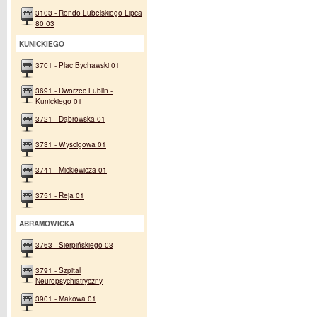
3103 - Rondo Lubelskiego Lipca
80 03
KUNICKIEGO
3701 - Plac Bychawski 01
3691 - Dworzec Lublin -
Kunickiego 01
3721 - Dąbrowska 01
3731 - Wyścigowa 01
3741 - Mickiewicza 01
3751 - Reja 01
ABRAMOWICKA
3763 - Sierpińskiego 03
3791 - Szpital
Neuropsychiatryczny
3901 - Makowa 01