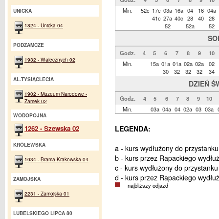
Min.
52c
17c
03a
16a
04
16
04a
UNICKA
41c
27a
40c
28
40
28
1824 - Unicka 04
52
52a
52
SO
PODZAMCZE
Godz.
4
5
6
7
8
9
10
1932 - Walecznych 02
Min.
15a
01a
01a
02a
02a
02
30
32
32
32
34
AL.TYSIĄCLECIA
DZIEŃ Ś
1902 - Muzeum Narodowe -
Godz.
4
5
6
7
8
9
10
Zamek 02
Min.
03a
04a
04
02a
03
03a
WODOPOJNA
1262 - Szewska 02
LEGENDA:
KRÓLEWSKA
a - kurs wydłużony do przystank
b - kurs przez Rapackiego wydłu
1034 - Brama Krakowska 04
c - kurs wydłużony do przystank
d - kurs przez Rapackiego wydłu
ZAMOJSKA
- najbliższy odjazd
2231 - Zamojska 01
LUBELSKIEGO LIPCA 80