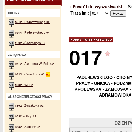
« Powrót do wyszukiwarki
S
Trasa linii:
CHOINY
1542 - Paderewskiego 02
1544 - Paderewskiego 04
1532 - Śliwińskiego 02
017
ZWIĄZKOWA
1612 - Akademia W. Pola 02
1622 - Ceramiczna 02
PADEREWSKIEGO - CHOINY
PRACY - UNICKA - PODZAM
1632 - WSPA
KRÓLEWSKA - ZAMOJSKA - 
ABRAMOWICKA 
AL.SPÓŁDZIELCZOŚCI PRACY
1862 - Związkowa 02
1852 - Olimp 02
DZIEŃ 
1832 - Sapiehy 02
Godz.
4
5
6
7
8
9
10