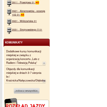
3911 - Powojowa 01
3921 - Abramowicka - posesja
102 01
3931 - Wólczańska 01
3551 - Strojnowskiego II 01
KOMUNIKATY
Dodatkowe kursy komunikacji
miejskiej w związku z
organizacją koncertu „Lato z
Radiem i Telewizją Polską”
Objazdy dla komunikacji
miejskiej w dniach 3-7 sierpnia
br./
Kraśnicka/Nałęczowska/Głęboka