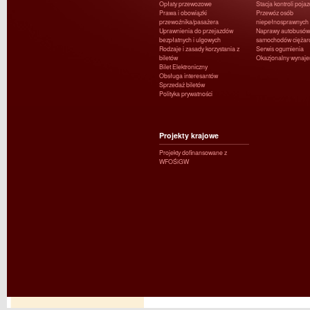
Opłaty przewozowe
Stacja kontroli poja
Prawa i obowiązki
Przewóz osób
przewoźnika/pasażera
niepełnosprawnych
Uprawnienia do przejazdów
Naprawy autobusów 
bezpłatnych i ulgowych
samochodów ciężar
Rodzaje i zasady korzystania z
Serwis ogumienia
biletów
Okazjonalny wynaj
Bilet Elektroniczny
Obsługa interesantów
Sprzedaż biletów
Polityka prywatności
Projekty krajowe
Projekty dofinansowane z
WFOŚiGW