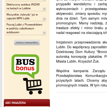
przypadki wandalizmu i zach
Elektryczny autobus IRIZAR
na testach w Lublinie
wykroczeniach i przestępstw
aktywności, zmiany sposobu myśl
Wszystkie „hybrydy” już w
dnia na dzień. Tym samym mówi
zajezdni MPK Lublin
promocyjnym. Mamy nadzieję, ż
Poznaj Lublin z Przewodnikiem
trwalsze efekty i mimo braku 
w podróży zabytkowym
autobusem
nadal reagować na otaczającą ich
Inicjatorem przeprowadzenia ak
Lublin. Do współpracy zaprosiliś
Dzielnicowy Dom Kultury "Brono
autorską koncepcję plakatów. P
Miasta Lublin, Krzysztof Żuk.
Wspólna kampania Zarządu 
Przedsiębiorstwa Komunikacy
przyszłych latach. Chcemy aby
promocyjnych miasta. W tym roku p
ABC PASAŻERA