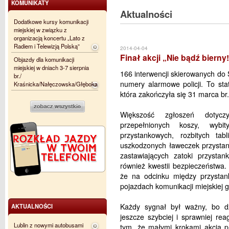
KOMUNIKATY
Aktualności
Dodatkowe kursy komunikacji
miejskiej w związku z
organizacją koncertu „Lato z
Radiem i Telewizją Polską”
2014-04-04
Finał akcji „Nie bądź biern
Objazdy dla komunikacji
miejskiej w dniach 3-7 sierpnia
166 interwencji skierowanych do 
br./
numery alarmowe policji. To stat
Kraśnicka/Nałęczowska/Głęboka
która zakończyła się 31 marca br.
Większość zgłoszeń dotycz
przepełnionych koszy, wyb
przystankowych, rozbitych tabl
uszkodzonych ławeczek przystan
zastawiających zatoki przystan
również kwestii bezpieczeństwa.
że na odcinku między przystan
pojazdach komunikacji miejskiej 
Każdy sygnał był ważny, bo d
AKTUALNOŚCI
jeszcze szybciej i sprawniej r
Lublin z nowymi autobusami
tym, że małymi krokami akcja p