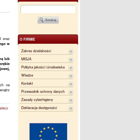
I oraz
O FIRMIE
iego w
Zakres działalności
ną lub
MISJA
brębie
Polityka jakości i środowiska
jowej,
Władze
Kontakt
ych na
wnątrz
Przewodnik ochrony danych
Zasady cyberhigieny
Deklaracja dostępności
stecz