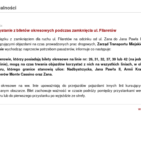
alności
04
stanie z biletów okresowych podczas zamknięcia ul. Filaretów
ązku z zamknięciem dla ruchu ul. Filaretów na odcinku od ul. Zana do Jana Pawła I
ązującymi objazdami na czas prowadzonych prac drogowych,
Zarząd Transportu Miejsk
nie
wychodząc naprzeciw potrzebom pasażerów, informuje co następuje:
erowie, którzy posiadają bilety okresowe na linie nr: 26, 31, 32, 37, 39 lub 42 (na jed
linie), mogą na czas trwania objazdów korzystać z nich na wszystkich liniach, w o
ru, którego granice stanowią ulice: Nadbystrzycka, Jana Pawła II, Armii Kra
erów Monte Cassino oraz Zana.
y okresowe na ww. linie upoważniają do przejazdów pojazdami innych linii kursując
anym obszarze. Bilet zachowuje ważność w czasie podróży pomiędzy przystankami we
u lub do pierwszego przystanku po wyjeździe ze strefy.
w