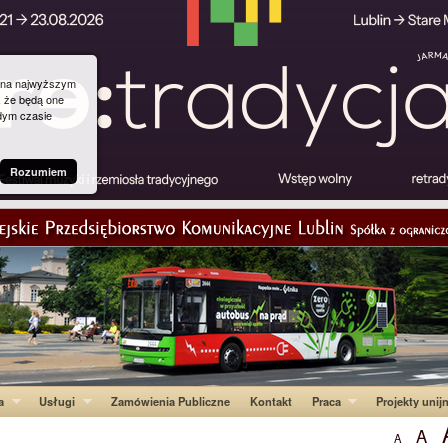
g na najwyższym
, że będą one
dym czasie
Rozumiem
a
Usługi
Zamówienia Publiczne
Kontakt
Praca
Projekty unij
A
A