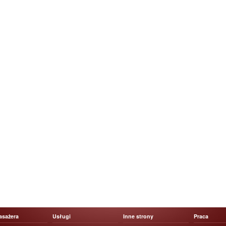
asażera
Usługi
Inne strony
Praca