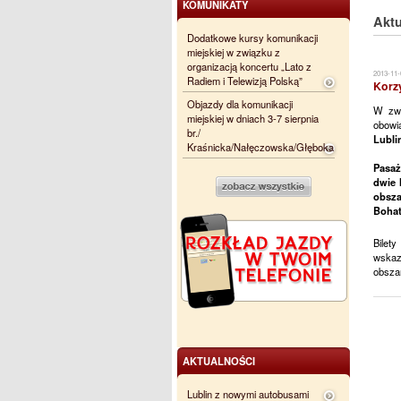
KOMUNIKATY
Aktu
Dodatkowe kursy komunikacji
miejskiej w związku z
organizacją koncertu „Lato z
2013-11-
Radiem i Telewizją Polską”
Korzy
Objazdy dla komunikacji
W zwi
miejskiej w dniach 3-7 sierpnia
obowi
br./
Lubli
Kraśnicka/Nałęczowska/Głęboka
Pasaż
dwie 
obsza
Bohat
Bilet
wskaz
obszar
AKTUALNOŚCI
Lublin z nowymi autobusami