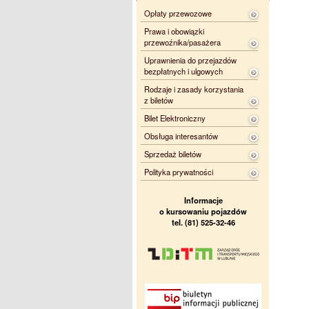
Opłaty przewozowe
Prawa i obowiązki
przewoźnika/pasażera
Uprawnienia do przejazdów
bezpłatnych i ulgowych
Rodzaje i zasady korzystania
z biletów
Bilet Elektroniczny
Obsługa interesantów
Sprzedaż biletów
Polityka prywatności
Informacje
o kursowaniu pojazdów
tel. (81) 525-32-46