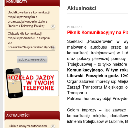
KOMUNIKATY
Aktualności
Dodatkowe kursy komunikacji
miejskiej w związku z
organizacją koncertu „Lato z
Radiem i Telewizją Polską”
2013-06-18
Piknik Komunikacyjny na Pl
Objazdy dla komunikacji
miejskiej w dniach 3-7 sierpnia
Spektakl „Pasażerowie” w wy
br./
malowanie autobusu przez art
Kraśnicka/Nałęczowska/Głęboka
komunikacji trolejbusowej w Lu
oraz pokazy pierwszej pomocy, 
Trolejbusowej – to tylko niektór
Komunikacyjnego. W tym roku
Litewski. Początek o godz. 12:
Organizatorem imprezy są: Miejsk
Zarząd Transportu Miejskiego 
Transportu.
Patronat honorowy objął Prezyden
Celem imprezy – jak zawsze 
komunikację miejską, dodatko
AKTUALNOŚCI
istnienia trolejbusów w Lublinie, 
Lublin z nowymi autobusami