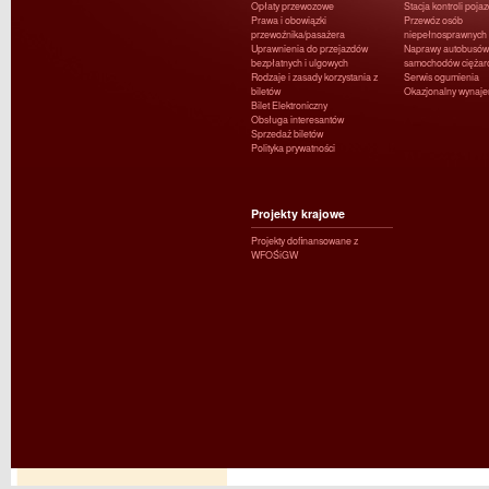
Opłaty przewozowe
Stacja kontroli poja
Prawa i obowiązki
Przewóz osób
przewoźnika/pasażera
niepełnosprawnych
Uprawnienia do przejazdów
Naprawy autobusów 
bezpłatnych i ulgowych
samochodów ciężar
Rodzaje i zasady korzystania z
Serwis ogumienia
biletów
Okazjonalny wynaj
Bilet Elektroniczny
Obsługa interesantów
Sprzedaż biletów
Polityka prywatności
Projekty krajowe
Projekty dofinansowane z
WFOŚiGW