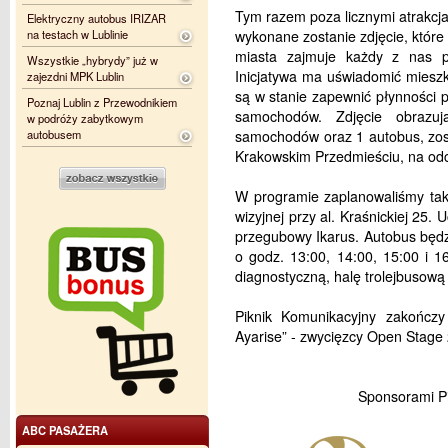
Tym razem poza licznymi atrakcj
Elektryczny autobus IRIZAR
na testach w Lublinie
wykonane zostanie zdjęcie, które b
miasta zajmuje każdy z nas po
Wszystkie „hybrydy” już w
Inicjatywa ma uświadomić mieszk
zajezdni MPK Lublin
są w stanie zapewnić płynności p
Poznaj Lublin z Przewodnikiem
samochodów. Zdjęcie obrazuj
w podróży zabytkowym
autobusem
samochodów oraz 1 autobus, zos
Krakowskim Przedmieściu, na odc
W programie zaplanowaliśmy takż
wizyjnej przy al. Kraśnickiej 25
przegubowy Ikarus. Autobus będzi
o godz. 13:00, 14:00, 15:00 i 1
diagnostyczną, halę trolejbusową 
Piknik Komunikacyjny zakońc
Ayarise” - zwycięzcy Open Stage 
Sponsorami P
ABC PASAŻERA