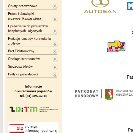
Opłaty przewozowe
Prawa i obowiązki
przewoźnika/pasażera
Uprawnienia do przejazdów
bezpłatnych i ulgowych
Rodzaje i zasady korzystania
z biletów
Bilet Elektroniczny
Obsługa interesantów
Sprzedaż biletów
Polityka prywatności
Pat
Informacje
o kursowaniu pojazdów
tel. (81) 525-32-46
Pa