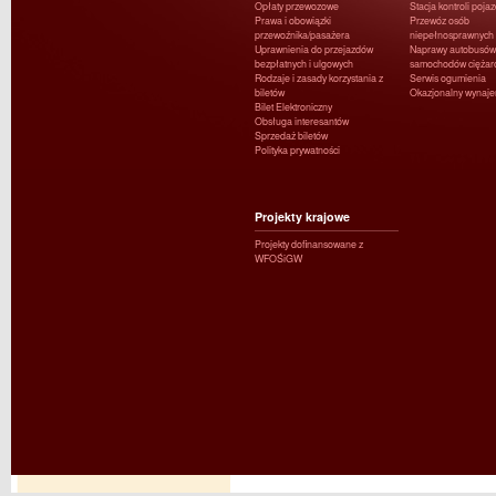
Opłaty przewozowe
Stacja kontroli poja
Prawa i obowiązki
Przewóz osób
przewoźnika/pasażera
niepełnosprawnych
Uprawnienia do przejazdów
Naprawy autobusów 
bezpłatnych i ulgowych
samochodów ciężar
Rodzaje i zasady korzystania z
Serwis ogumienia
biletów
Okazjonalny wynaj
Bilet Elektroniczny
Obsługa interesantów
Sprzedaż biletów
Polityka prywatności
Projekty krajowe
Projekty dofinansowane z
WFOŚiGW