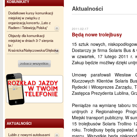
KOMUNIKATY
Aktualności
Dodatkowe kursy komunikacji
miejskiej w związku z
organizacją koncertu „Lato z
Radiem i Telewizją Polską”
2011-02-17
Będą nowe trolejbusy
Objazdy dla komunikacji
miejskiej w dniach 3-7 sierpnia
15 sztuk nowych, niskopodłogowy
br./
Dostarczy je firma Solaris Bus
Kraśnicka/Nałęczowska/Głęboka
w czwartek, 17 lutego 2011 r. 
Zakup będzie możliwy dzięki unijne
Umowę parafowali Wiesław C
Kluczowych Klientów Solaris B
Rydecki i Wiceprezes Zarządu, T
Zastępca Prezydenta Lublina, Gr
Pieniądze na wymianę taboru tr
unijnych z Regionalnego Prog
Miejski transport publiczny. W su
15 trolejbusów Solaris Trollino 
AKTUALNOŚCI
roku. Trolejbusy będą pojawiać s
Lublin z nowymi autobusami
marcu. Wszystkie będą niskopo