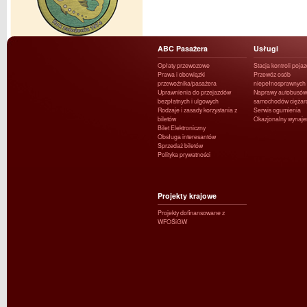
ABC Pasażera
Usługi
Opłaty przewozowe
Stacja kontroli poja
Prawa i obowiązki
Przewóz osób
przewoźnika/pasażera
niepełnosprawnych
Uprawnienia do przejazdów
Naprawy autobusów 
bezpłatnych i ulgowych
samochodów ciężar
Rodzaje i zasady korzystania z
Serwis ogumienia
biletów
Okazjonalny wynaj
Bilet Elektroniczny
Obsługa interesantów
Sprzedaż biletów
Polityka prywatności
Projekty krajowe
Projekty dofinansowane z
WFOŚiGW