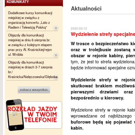
KOMUNIKATY
Aktualności
Dodatkowe kursy komunikacji
miejskiej w związku z
organizacją koncertu „Lato z
Radiem i Telewizją Polską”
2020-03-12
Wydzielenie strefy specjaln
Objazdy dla komunikacji
miejskiej w dniu 6 sierpnia br.
W trosce o bezpieczeństwo k
w związku z kolejnym etapem
oraz w trolejbusie zostaną 
prac przy Al. Kraśnickiej/rejon
ul. Wróbla
obszar w rejonie kabiny, pie
tym, że jest to strefa wydzielon
Objazdy dla komunikacji
miejskiej w dniach 3-7 sierpnia
będzie informować specjalne ozn
br./
Kraśnicka/Nałęczowska/Głęboka
Wydzielenie strefy w rejon
skutkować brakiem możliwośc
pierwszymi drzwiami oraz
bezpośrednio u kierowcy.
Wydzielone strefy w rejonie ka
wprowadzane od najbliższego
buforowe będą się pojawiać 
kabin.