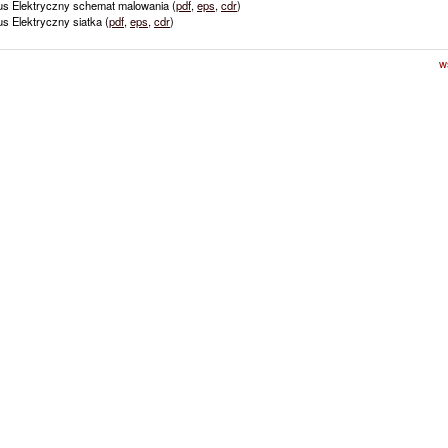
us Elektryczny schemat malowania (
pdf
,
eps
,
cdr
)
s Elektryczny siatka (
pdf
,
eps
,
cdr
)
w