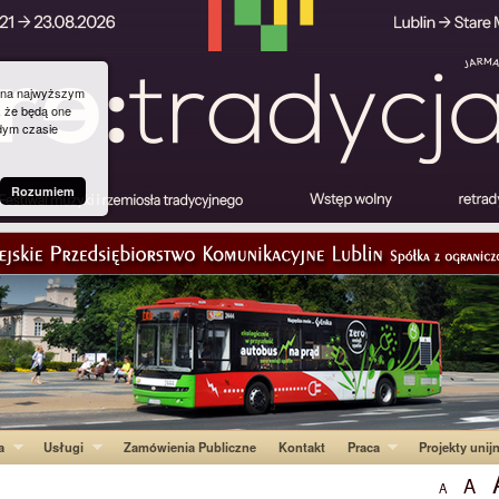
g na najwyższym
, że będą one
dym czasie
Rozumiem
a
Usługi
Zamówienia Publiczne
Kontakt
Praca
Projekty unij
A
A