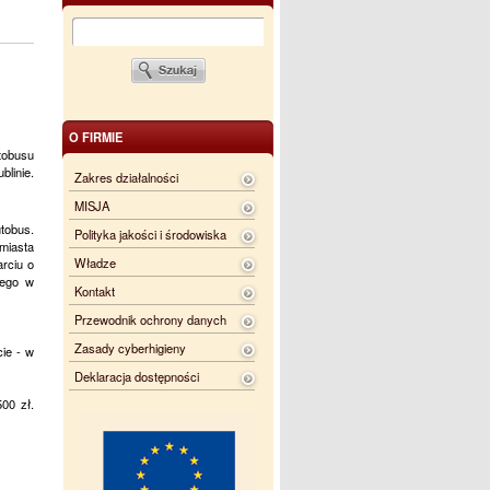
O FIRMIE
tobusu
linie.
Zakres działalności
MISJA
tobus.
Polityka jakości i środowiska
 miasta
Władze
rciu o
cego w
Kontakt
Przewodnik ochrony danych
Zasady cyberhigieny
cie - w
Deklaracja dostępności
00 zł.