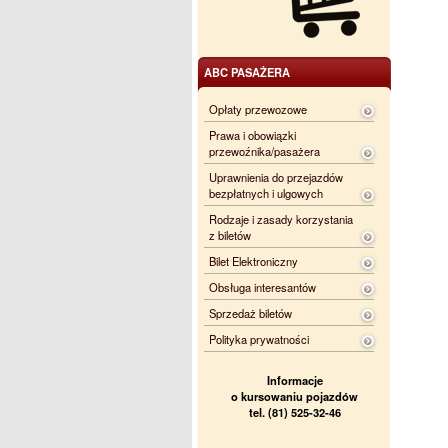
ABC PASAŻERA
Opłaty przewozowe
Prawa i obowiązki
przewoźnika/pasażera
Uprawnienia do przejazdów
bezpłatnych i ulgowych
Rodzaje i zasady korzystania
z biletów
Bilet Elektroniczny
Obsługa interesantów
Sprzedaż biletów
Polityka prywatności
Informacje
o kursowaniu pojazdów
tel. (81) 525-32-46