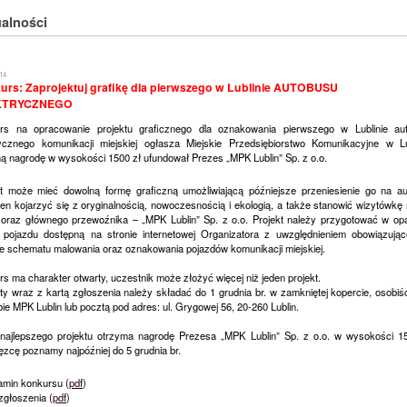
alności
14
urs: Zaprojektuj grafikę dla pierwszego w Lublinie AUTOBUSU
KTRYCZNEGO
rs na opracowanie projektu graficznego dla oznakowania pierwszego w Lublinie au
rycznego komunikacji miejskiej ogłasza Miejskie Przedsiębiorstwo Komunikacyjne w Lub
ą nagrodę w wysokości 1500 zł ufundował Prezes „MPK Lublin” Sp. z o.o.
kt może mieć dowolną formę graficzną umożliwiającą późniejsze przeniesienie go na au
en kojarzyć się z oryginalnością, nowoczesnością i ekologią, a także stanowić wizytówkę
n oraz głównego przewoźnika – „MPK Lublin” Sp. z o.o. Projekt należy przygotować w opa
ę pojazdu dostępną na stronie internetowej Organizatora z uwzględnieniem obowiązują
ie schematu malowania oraz oznakowania pojazdów komunikacji miejskiej.
s ma charakter otwarty, uczestnik może złożyć więcej niż jeden projekt.
ty wraz z kartą zgłoszenia należy składać do 1 grudnia br. w zamkniętej kopercie, osobiś
bie MPK Lublin lub pocztą pod adres: ul. Grygowej 56, 20-260 Lublin.
 najlepszego projektu otrzyma nagrodę Prezesa „MPK Lublin” Sp. z o.o. w wysokości 15
zcę poznamy najpóźniej do 5 grudnia br.
amin konkursu (
pdf
)
zgłoszenia (
pdf
)