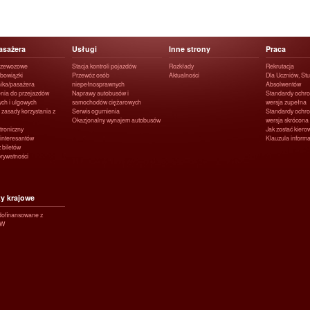
asażera
Usługi
Inne strony
Praca
rzewozowe
Stacja kontroli pojazdów
Rozkłady
Rekrutacja
obowiązki
Przewóz osób
Aktualności
Dla Uczniów, Stu
ika/pasażera
niepełnosprawnych
Absolwentów
nia do przejazdów
Naprawy autobusów i
Standardy ochro
ych i ulgowych
samochodów ciężarowych
wersja zupełna
 zasady korzystania z
Serwis ogumienia
Standardy ochro
Okazjonalny wynajem autobusów
wersja skrócona
ktroniczny
Jak zostać kier
interesantów
Klauzula infor
 biletów
prywatności
ty krajowe
 dofinansowane z
GW