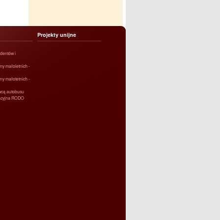
Projekty unijne
dentów i
ny małoletnich -
ny małotetnich -
owcą autobusu
macyjna RODO