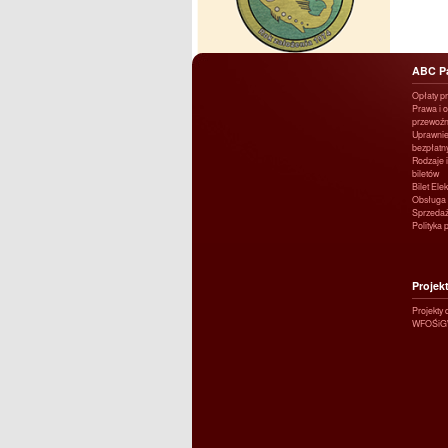
ABC P
Opłaty p
Prawa i 
przewoźn
Uprawnie
bezpłatn
Rodzaje i
biletów
Bilet Ele
Obsługa 
Sprzedaż
Polityka 
Projek
Projekty
WFOŚi