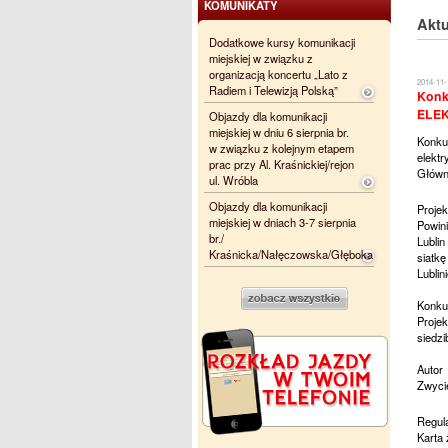
KOMUNIKATY
Aktu
Dodatkowe kursy komunikacji
miejskiej w związku z
organizacją koncertu „Lato z
2014-11-
Radiem i Telewizją Polską”
Konk
ELE
Objazdy dla komunikacji
miejskiej w dniu 6 sierpnia br.
Konku
w związku z kolejnym etapem
elekt
prac przy Al. Kraśnickiej/rejon
Główn
ul. Wróbla
Objazdy dla komunikacji
Proje
miejskiej w dniach 3-7 sierpnia
Powini
br./
Lubli
Kraśnicka/Nałęczowska/Głęboka
siatk
Lublin
Konkur
Projek
siedzi
Autor
Zwycię
Regul
Karta 