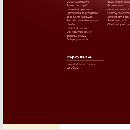
Opłaty przewozowe
Stacja kontroli poja
Prawa i obowiązki
Przewóz osób
przewoźnika/pasażera
niepełnosprawnych
Uprawnienia do przejazdów
Naprawy autobusów 
bezpłatnych i ulgowych
samochodów ciężar
Rodzaje i zasady korzystania z
Serwis ogumienia
biletów
Okazjonalny wynaj
Bilet Elektroniczny
Obsługa interesantów
Sprzedaż biletów
Polityka prywatności
Projekty krajowe
Projekty dofinansowane z
WFOŚiGW