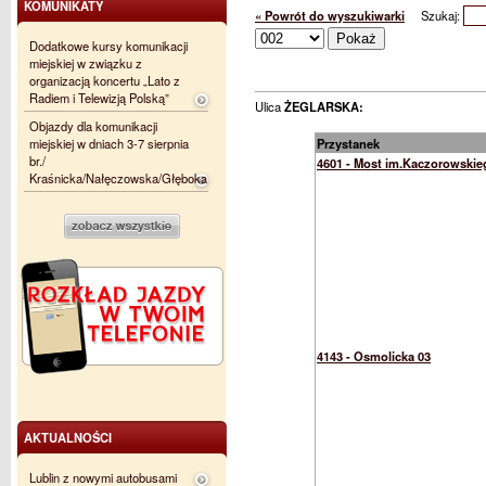
KOMUNIKATY
« Powrót do wyszukiwarki
Szukaj:
Dodatkowe kursy komunikacji
miejskiej w związku z
organizacją koncertu „Lato z
Radiem i Telewizją Polską”
Ulica
ŻEGLARSKA:
Objazdy dla komunikacji
miejskiej w dniach 3-7 sierpnia
Przystanek
br./
4601 - Most im.Kaczorowskie
Kraśnicka/Nałęczowska/Głęboka
4143 - Osmolicka 03
AKTUALNOŚCI
Lublin z nowymi autobusami