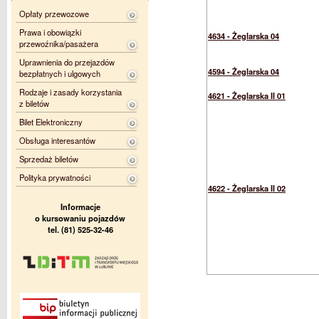
Opłaty przewozowe
Prawa i obowiązki
4634 - Żeglarska 04
przewoźnika/pasażera
Uprawnienia do przejazdów
4594 - Żeglarska 04
bezpłatnych i ulgowych
Rodzaje i zasady korzystania
4621 - Żeglarska II 01
z biletów
Bilet Elektroniczny
Obsługa interesantów
Sprzedaż biletów
Polityka prywatności
4622 - Żeglarska II 02
Informacje
o kursowaniu pojazdów
tel. (81) 525-32-46