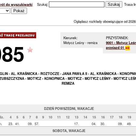
rót do wyszukiwarki
Szukaj:
Trasa lin
Oglądasz rozkłady obowiązujące od 2026
Kierunek:
PRZYSTANEK:
085
Motycz Leśny - remiza
9001 - Motycz Leśn
przejazd 01
LIN - AL. KRAŚNICKA - ROZTOCZE - JANA PAWŁA II - AL. KRAŚNICKA - KONOPNI
ZUBSZCZYZNA - MOTYCZ - KONOPNICA - MOTYCZ - MOTYCZ LEŚNY - MOTYCZ LEŚN
REMIZA
DZIEŃ POWSZEDNI, WAKACJE
dz.
4
5
6
7
8
9
10
11
12
13
14
15
16
17
18
19
n.
23.
41.
09.
57.
17.
04.
30.
09.
49.
SOBOTA, WAKACJE