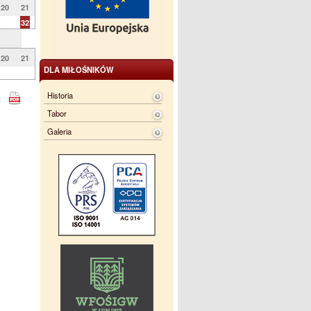
20
21
32
20
21
DLA MIŁOŚNIKÓW
Historia
Tabor
Galeria