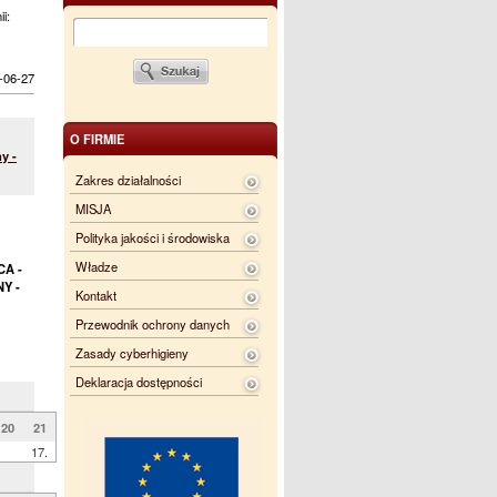
ii:
-06-27
O FIRMIE
y -
Zakres działalności
MISJA
Polityka jakości i środowiska
Władze
CA -
Y -
Kontakt
Przewodnik ochrony danych
Zasady cyberhigieny
Deklaracja dostępności
20
21
17.