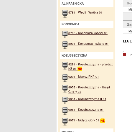
Go
AL.KRAŚNICKA
Mi
5781 - Węglin Wróbla 01
KONOPNICA
Go
Mi
8703 - Konopnica kościół 03
LEGE
8901 - Konopnica - szkoła 01
.
- na
KOZUBSZCZYZNA
9281 - Kozubszczyzna - przejazd
NŻ 01
9291 - Motycz PKP 01
8953 - Kozubszczyzna - Urząd
Gminy 03
9051 - Kozubszczyzna II 01
9061 - Kozubszczyzna 01
9071 - Motycz Góry 01