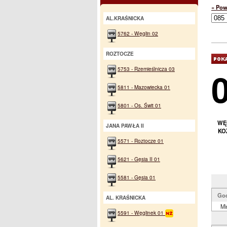
« Pow
AL.KRAŚNICKA
5762 - Węglin 02
ROZTOCZE
5753 - Rzemieślnicza 03
5811 - Mazowiecka 01
5801 - Os. Świt 01
WĘG
JANA PAWŁA II
KO
5571 - Roztocze 01
5621 - Gęsia II 01
5581 - Gęsia 01
Go
AL. KRAŚNICKA
Mi
5591 - Węglinek 01