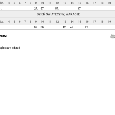
dz.
4
5
6
7
8
9
10
11
12
13
14
15
16
17
18
19
n.
27.
57.
57.
17.
DZIEŃ ŚWIĄTECZNY, WAKACJE
dz.
4
5
6
7
8
9
10
11
12
13
14
15
16
17
18
19
n.
02.
36.
12.
42.
22.
NDA:
jbliższy odjazd