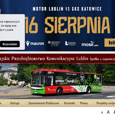
g na najwyższym
, że będą one
dym czasie
Rozumiem
a
Usługi
Zamówienia Publiczne
Kontakt
Praca
Projekty unij
A
A