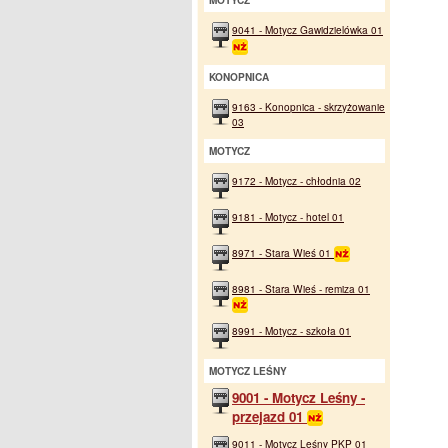
MOTYCZ
9041 - Motycz Gawidzielówka 01
KONOPNICA
9163 - Konopnica - skrzyżowanie
03
MOTYCZ
9172 - Motycz - chłodnia 02
9181 - Motycz - hotel 01
8971 - Stara Wieś 01
8981 - Stara Wieś - remiza 01
8991 - Motycz - szkoła 01
MOTYCZ LEŚNY
9001 - Motycz Leśny -
przejazd 01
9011 - Motycz Leśny PKP 01