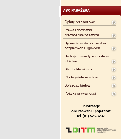
ABC PASAŻERA
Opłaty przewozowe
Prawa i obowiązki
przewoźnika/pasażera
Uprawnienia do przejazdów
bezpłatnych i ulgowych
Rodzaje i zasady korzystania
z biletów
Bilet Elektroniczny
Obsługa interesantów
Sprzedaż biletów
Polityka prywatności
Informacje
o kursowaniu pojazdów
tel. (81) 525-32-46