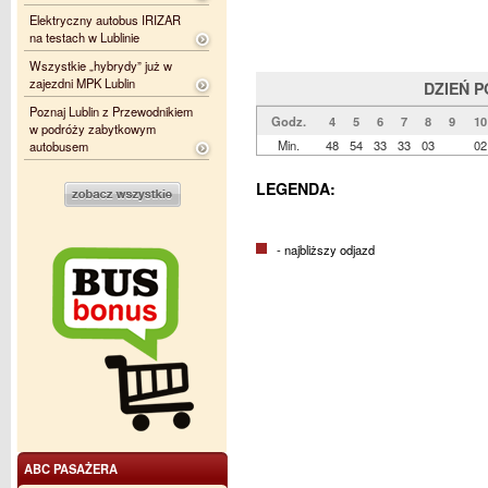
Elektryczny autobus IRIZAR
na testach w Lublinie
Wszystkie „hybrydy” już w
zajezdni MPK Lublin
DZIEŃ 
Poznaj Lublin z Przewodnikiem
Godz.
4
5
6
7
8
9
10
w podróży zabytkowym
Min.
48
54
33
33
03
02
autobusem
LEGENDA:
- najbliższy odjazd
ABC PASAŻERA