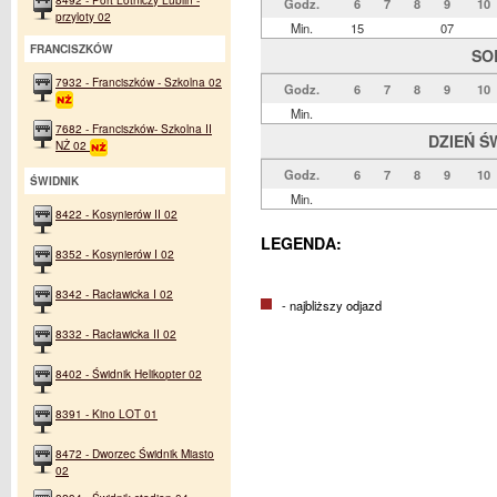
Godz.
6
7
8
9
10
przyloty 02
Min.
15
07
FRANCISZKÓW
SO
7932 - Franciszków - Szkolna 02
Godz.
6
7
8
9
10
Min.
7682 - Franciszków- Szkolna II
DZIEŃ Ś
NŻ 02
Godz.
6
7
8
9
10
ŚWIDNIK
Min.
8422 - Kosynierów II 02
LEGENDA:
8352 - Kosynierów I 02
8342 - Racławicka I 02
- najbliższy odjazd
8332 - Racławicka II 02
8402 - Świdnik Helikopter 02
8391 - Kino LOT 01
8472 - Dworzec Świdnik Miasto
02