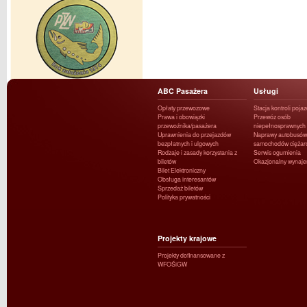
ABC Pasażera
Usługi
Opłaty przewozowe
Stacja kontroli poja
Prawa i obowiązki
Przewóz osób
przewoźnika/pasażera
niepełnosprawnych
Uprawnienia do przejazdów
Naprawy autobusów 
bezpłatnych i ulgowych
samochodów ciężar
Rodzaje i zasady korzystania z
Serwis ogumienia
biletów
Okazjonalny wynaj
Bilet Elektroniczny
Obsługa interesantów
Sprzedaż biletów
Polityka prywatności
Projekty krajowe
Projekty dofinansowane z
WFOŚiGW