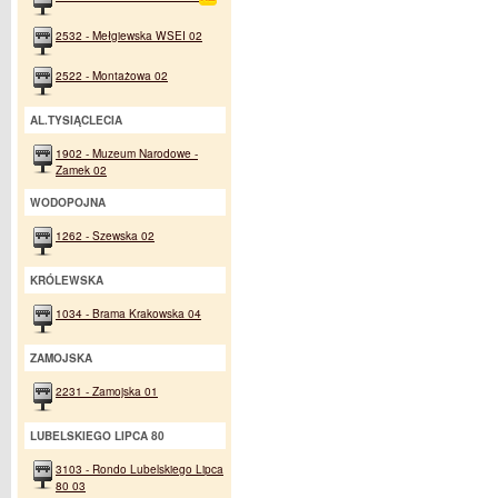
2532 - Mełgiewska WSEI 02
2522 - Montażowa 02
AL.TYSIĄCLECIA
1902 - Muzeum Narodowe -
Zamek 02
WODOPOJNA
1262 - Szewska 02
KRÓLEWSKA
1034 - Brama Krakowska 04
ZAMOJSKA
2231 - Zamojska 01
LUBELSKIEGO LIPCA 80
3103 - Rondo Lubelskiego Lipca
80 03