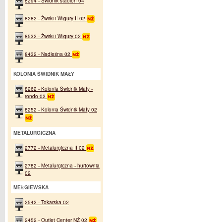
8294 - Świdnik stadion 04
8282 - Żwirki i Wigury II 02
8532 - Żwirki i Wigury 02
8432 - Nadleśna 02
KOLONIA ŚWIDNIK MAŁY
8262 - Kolonia Świdnik Mały -
rondo 02
8252 - Kolonia Świdnik Mały 02
METALURGICZNA
2772 - Metalurgiczna II 02
2782 - Metalurgiczna - hurtownia
02
MEŁGIEWSKA
2542 - Tokarska 02
2452 - Outlet Center NŻ 02