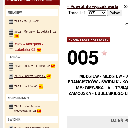
« Powrót do wyszukiwarki
S
Trasa linii:
MEŁGIEW
7992 - Mełgiew 02
O
8002 - Mełgiew - Lubelska II 02
7982 - Mełgiew -
005
Lubelska 02
JACKÓW
7972 - Jacków - fabryka 02
MEŁGIEW - MEŁGIEW - 
7962 - Jacków sklep 02
FRANCISZKÓW - ŚWIDNIK - K
7952 - Jacków 02
MEŁGIEWSKA - AL. TYSI
ZAMOJSKA - LUBELSKIEGO L
FRANCISZKÓW
7942 - Franciszków -
skrzyżowanie 02
ŚWIDNIK
DZIEŃ 
8492 - Port Lotniczy Lublin -