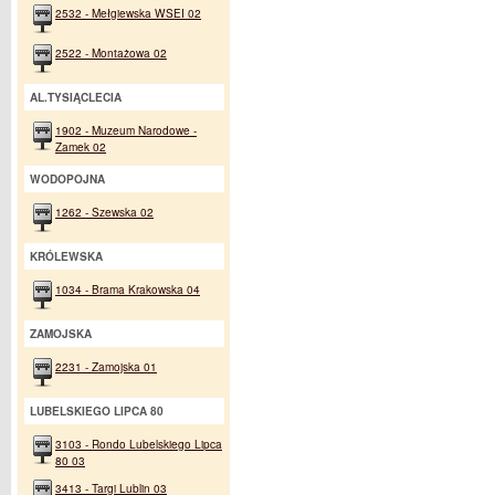
2532 - Mełgiewska WSEI 02
2522 - Montażowa 02
AL.TYSIĄCLECIA
1902 - Muzeum Narodowe -
Zamek 02
WODOPOJNA
1262 - Szewska 02
KRÓLEWSKA
1034 - Brama Krakowska 04
ZAMOJSKA
2231 - Zamojska 01
LUBELSKIEGO LIPCA 80
3103 - Rondo Lubelskiego Lipca
80 03
3413 - Targi Lublin 03