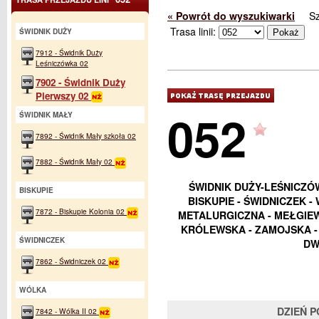
« Powrót do wyszukiwarki
S
Trasa linii:
ŚWIDNIK DUŻY
7912 - Świdnik Duży
Leśniczówka 02
7902 - Świdnik Duży
Pierwszy 02
052
ŚWIDNIK MAŁY
7892 - Świdnik Mały szkoła 02
7882 - Świdnik Mały 02
ŚWIDNIK DUŻY-LEŚNICZÓW
BISKUPIE
BISKUPIE - ŚWIDNICZEK 
7872 - Biskupie Kolonia 02
METALURGICZNA - MEŁGIEW
KRÓLEWSKA - ZAMOJSKA - 
ŚWIDNICZEK
DW
7862 - Świdniczek 02
WÓLKA
DZIEŃ 
7842 - Wólka II 02