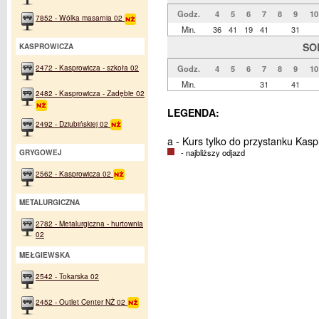
Godz.
4
5
6
7
8
9
10
7852 - Wólka masarnia 02
Min.
36
41
19
41
31
SO
KASPROWICZA
2472 - Kasprowicza - szkoła 02
Godz.
4
5
6
7
8
9
10
Min.
31
41
2482 - Kasprowicza - Zadębie 02
LEGENDA:
2492 - Dziubińskiej 02
a - Kurs tylko do przystanku Kas
- najbliższy odjazd
GRYGOWEJ
2562 - Kasprowicza 02
METALURGICZNA
2782 - Metalurgiczna - hurtownia
02
MEŁGIEWSKA
2542 - Tokarska 02
2452 - Outlet Center NŻ 02