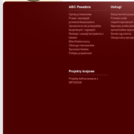
ABC Pasażera
Usługi
Opłaty przewozowe
Stacja kontroli poja
Prawa i obowiązki
Przewóz osób
przewoźnika/pasażera
niepełnosprawnych
Uprawnienia do przejazdów
Naprawy autobusów 
bezpłatnych i ulgowych
samochodów ciężar
Rodzaje i zasady korzystania z
Serwis ogumienia
biletów
Okazjonalny wynaj
Bilet Elektroniczny
Obsługa interesantów
Sprzedaż biletów
Polityka prywatności
Projekty krajowe
Projekty dofinansowane z
WFOŚiGW