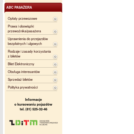
ABC PASAŻERA
Opłaty przewozowe
Prawa i obowiązki
przewoźnika/pasażera
Uprawnienia do przejazdów
bezpłatnych i ulgowych
Rodzaje i zasady korzystania
z biletów
Bilet Elektroniczny
Obsługa interesantów
Sprzedaż biletów
Polityka prywatności
Informacje
o kursowaniu pojazdów
tel. (81) 525-32-46