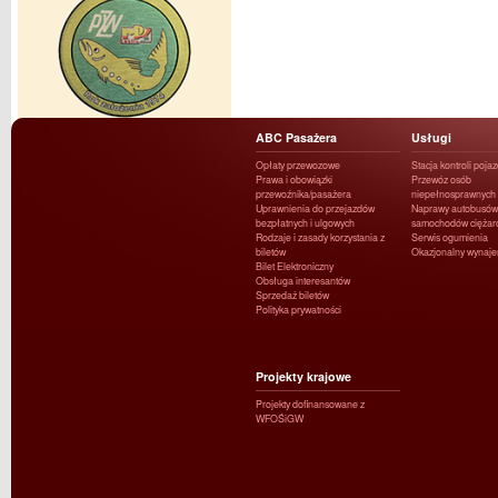
ABC Pasażera
Usługi
Opłaty przewozowe
Stacja kontroli poja
Prawa i obowiązki
Przewóz osób
przewoźnika/pasażera
niepełnosprawnych
Uprawnienia do przejazdów
Naprawy autobusów 
bezpłatnych i ulgowych
samochodów ciężar
Rodzaje i zasady korzystania z
Serwis ogumienia
biletów
Okazjonalny wynaj
Bilet Elektroniczny
Obsługa interesantów
Sprzedaż biletów
Polityka prywatności
Projekty krajowe
Projekty dofinansowane z
WFOŚiGW