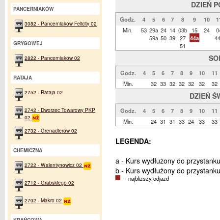
DZIEŃ 
PANCERNIAKÓW
Godz.
4
5
6
7
8
9
10
1
3082 - Pancerniaków Felicity 02
Min.
53
29a
24
14
03b
15
24
0
59a
50
39
27
44a
4
GRYGOWEJ
51
SO
2822 - Pancerniaków 02
Godz.
4
5
6
7
8
9
10
11
RATAJA
Min.
32
33
32
32
32
32
32
2752 - Rataja 02
DZIEŃ Ś
2742 - Dworzec Towarowy PKP
Godz.
4
5
6
7
8
9
10
11
02
Min.
24
31
31
33
24
33
33
2732 - Grenadierów 02
LEGENDA:
CHEMICZNA
a - Kurs wydłużony do przystank
2722 - Walentynowicz 02
b - Kurs wydłużony do przystanku
- najbliższy odjazd
2712 - Grabskiego 02
2702 - Makro 02