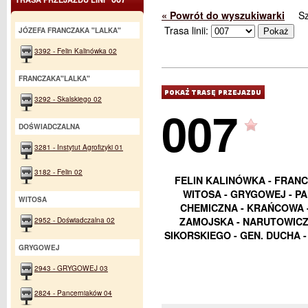
« Powrót do wyszukiwarki
S
Trasa linii:
JÓZEFA FRANCZAKA "LALKA"
3392 - Felin Kalinówka 02
FRANCZAKA"LALKA"
3292 - Skalskiego 02
007
DOŚWIADCZALNA
3281 - Instytut Agrofizyki 01
3182 - Felin 02
FELIN KALINÓWKA - FRANC
WITOSA - GRYGOWEJ - P
WITOSA
CHEMICZNA - KRAŃCOWA -
2952 - Doświadczalna 02
ZAMOJSKA - NARUTOWICZA
SIKORSKIEGO - GEN. DUCHA 
GRYGOWEJ
2943 - GRYGOWEJ 03
2824 - Pancerniaków 04