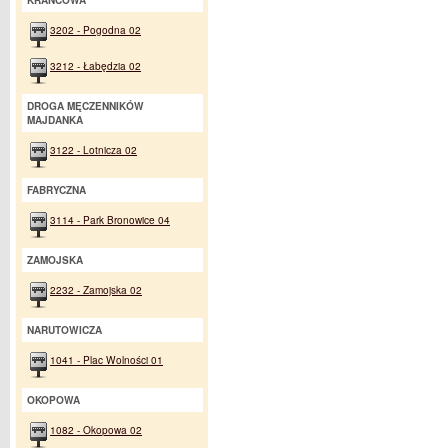
KRAŃCOWA
3202 - Pogodna 02
3212 - Łabędzia 02
DROGA MĘCZENNIKÓW
MAJDANKA
3122 - Lotnicza 02
FABRYCZNA
3114 - Park Bronowice 04
ZAMOJSKA
2232 - Zamojska 02
NARUTOWICZA
1041 - Plac Wolności 01
OKOPOWA
1082 - Okopowa 02