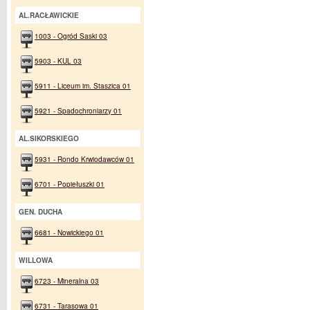
AL.RACŁAWICKIE
1003 - Ogród Saski 03
5903 - KUL 03
5911 - Liceum im. Staszica 01
5921 - Spadochroniarzy 01
AL.SIKORSKIEGO
5931 - Rondo Krwiodawców 01
6701 - Popiełuszki 01
GEN. DUCHA
6681 - Nowickiego 01
WILLOWA
6723 - Mineralna 03
6731 - Tarasowa 01