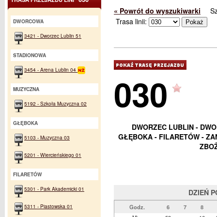
« Powrót do wyszukiwarki
S
Trasa linii:
DWORCOWA
3421 - Dworzec Lublin 51
STADIONOWA
3454 - Arena Lublin 04
030
MUZYCZNA
5192 - Szkoła Muzyczna 02
GŁĘBOKA
DWORZEC LUBLIN - DWO
GŁĘBOKA - FILARETÓW - ZAN
5103 - Muzyczna 03
ZBO
5201 - Wiercieńskiego 01
FILARETÓW
5301 - Park Akademicki 01
DZIEŃ 
5311 - Piastowska 01
Godz.
6
7
8