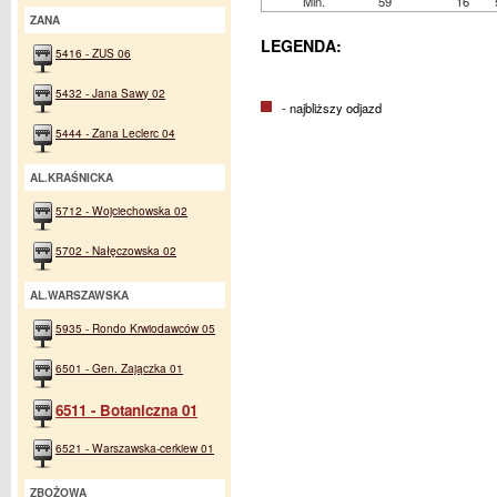
Min.
59
16
ZANA
LEGENDA:
5416 - ZUS 06
5432 - Jana Sawy 02
- najbliższy odjazd
5444 - Zana Leclerc 04
AL.KRAŚNICKA
5712 - Wojciechowska 02
5702 - Nałęczowska 02
AL.WARSZAWSKA
5935 - Rondo Krwiodawców 05
6501 - Gen. Zajączka 01
6511 - Botaniczna 01
6521 - Warszawska-cerkiew 01
ZBOŻOWA