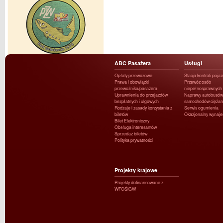
ABC Pasażera
Usługi
Opłaty przewozowe
Stacja kontroli poja
Prawa i obowiązki
Przewóz osób
przewoźnika/pasażera
niepełnosprawnych
Uprawnienia do przejazdów
Naprawy autobusów 
bezpłatnych i ulgowych
samochodów ciężar
Rodzaje i zasady korzystania z
Serwis ogumienia
biletów
Okazjonalny wynaj
Bilet Elektroniczny
Obsługa interesantów
Sprzedaż biletów
Polityka prywatności
Projekty krajowe
Projekty dofinansowane z
WFOŚiGW