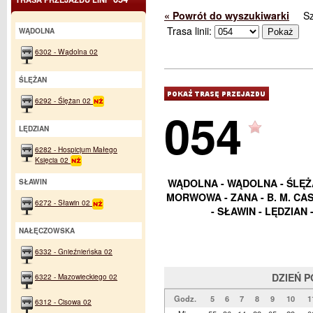
« Powrót do wyszukiwarki
S
Trasa linii:
WĄDOLNA
6302 - Wądolna 02
ŚLĘŻAN
6292 - Ślężan 02
054
LĘDZIAN
6282 - Hospicjum Małego
Księcia 02
WĄDOLNA - WĄDOLNA - ŚLĘŻA
SŁAWIN
MORWOWA - ZANA - B. M. CA
6272 - Sławin 02
- SŁAWIN - LĘDZIAN
NAŁĘCZOWSKA
6332 - Gnieźnieńska 02
DZIEŃ 
6322 - Mazowieckiego 02
Godz.
5
6
7
8
9
10
1
6312 - Cisowa 02