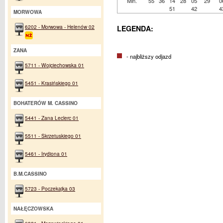
Min.
55
36
14
28
05
29
0
51
42
4
MORWOWA
6202 - Morwowa - Helenów 02
LEGENDA:
ZANA
- najbliższy odjazd
5711 - Wojciechowska 01
5451 - Krasińskiego 01
BOHATERÓW M. CASSINO
5441 - Zana Leclerc 01
5511 - Skrzetuskiego 01
5461 - Irydiona 01
B.M.CASSINO
5723 - Poczekajka 03
NAŁĘCZOWSKA