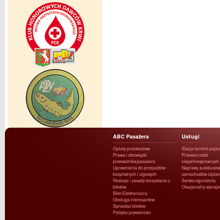
ABC Pasażera
Usługi
Opłaty przewozowe
Stacja kontroli poja
Prawa i obowiązki
Przewóz osób
przewoźnika/pasażera
niepełnosprawnych
Uprawnienia do przejazdów
Naprawy autobusów 
bezpłatnych i ulgowych
samochodów ciężar
Rodzaje i zasady korzystania z
Serwis ogumienia
biletów
Okazjonalny wynaj
Bilet Elektroniczny
Obsługa interesantów
Sprzedaż biletów
Polityka prywatności