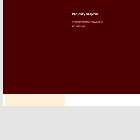
Projekty krajowe
Projekty dofinansowane z
WFOŚiGW