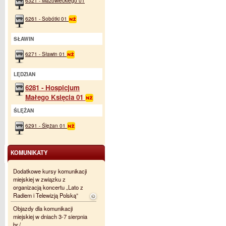
6321 - Mazowieckiego 01
6261 - Sobótki 01
SŁAWIN
6271 - Sławin 01
LĘDZIAN
6281 - Hospicjum
Małego Księcia 01
ŚLĘŻAN
6291 - Ślężan 01
KOMUNIKATY
Dodatkowe kursy komunikacji
miejskiej w związku z
organizacją koncertu „Lato z
Radiem i Telewizją Polską”
Objazdy dla komunikacji
miejskiej w dniach 3-7 sierpnia
br./