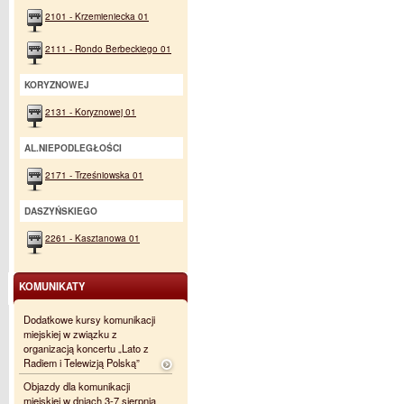
2101 - Krzemieniecka 01
2111 - Rondo Berbeckiego 01
KORYZNOWEJ
2131 - Koryznowej 01
AL.NIEPODLEGŁOŚCI
2171 - Trześniowska 01
DASZYŃSKIEGO
2261 - Kasztanowa 01
KOMUNIKATY
Dodatkowe kursy komunikacji
miejskiej w związku z
organizacją koncertu „Lato z
Radiem i Telewizją Polską”
Objazdy dla komunikacji
miejskiej w dniach 3-7 sierpnia