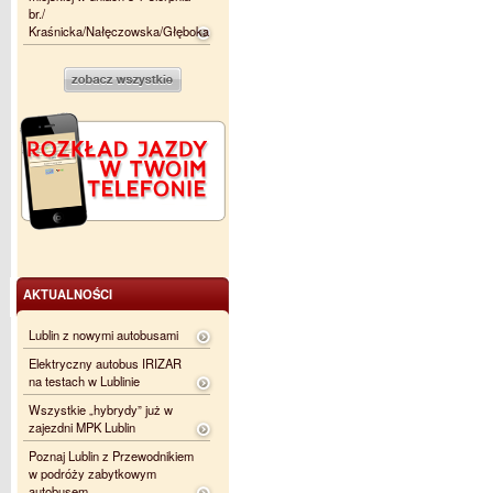
br./
Kraśnicka/Nałęczowska/Głęboka
AKTUALNOŚCI
Lublin z nowymi autobusami
Elektryczny autobus IRIZAR
na testach w Lublinie
Wszystkie „hybrydy” już w
zajezdni MPK Lublin
Poznaj Lublin z Przewodnikiem
w podróży zabytkowym
autobusem