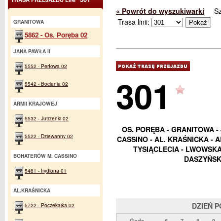
« Powrót do wyszukiwarki
S
Trasa linii:
GRANITOWA
5862 - Os. Poręba 02
JANA PAWŁA II
5552 - Perłowa 02
301
5542 - Bociania 02
ARMII KRAJOWEJ
5532 - Jutrzenki 02
OS. PORĘBA - GRANITOWA - J
5522 - Dziewanny 02
CASSINO - AL. KRAŚNICKA - A
TYSIĄCLECIA - LWOWSKA
BOHATERÓW M. CASSINO
DASZYŃSK
5461 - Irydiona 01
AL.KRAŚNICKA
DZIEŃ 
5722 - Poczekajka 02
Godz.
6
7
8
9