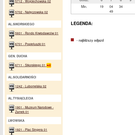
5712 - Wojciechowska 02
Min.
19
04
34
49
5702 - Nałęczowska 02
LEGENDA:
AL.SIKORSKIEGO
5931 - Rondo Krwiodawców 01
- najbliższy odjazd
6701 - Popiełuszki 01
GEN. DUCHA
6711 - Sikorskiego 01
AL.SOLIDARNOŚCI
1242 - Lubomelska 02
AL.TYSIĄCLECIA
1901 - Muzeum Narodowe -
Zamek 01
LWOWSKA
1921 - Plac Singera 01