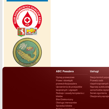
ABC Pasażera
Usługi
Opłaty przewozowe
Stacja kontroli poja
Prawa i obowiązki
Przewóz osób
przewoźnika/pasażera
niepełnosprawnych
Uprawnienia do przejazdów
Naprawy autobusów 
bezpłatnych i ulgowych
samochodów ciężar
Rodzaje i zasady korzystania z
Serwis ogumienia
biletów
Okazjonalny wynaj
Bilet Elektroniczny
Obsługa interesantów
Sprzedaż biletów
Polityka prywatności