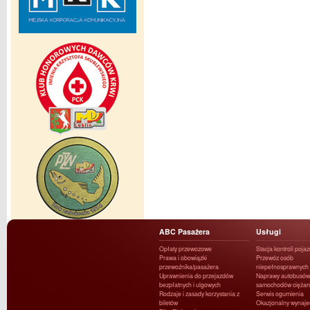
ABC Pasażera
Usługi
Opłaty przewozowe
Stacja kontroli poja
Prawa i obowiązki
Przewóz osób
przewoźnika/pasażera
niepełnosprawnych
Uprawnienia do przejazdów
Naprawy autobusów 
bezpłatnych i ulgowych
samochodów ciężar
Rodzaje i zasady korzystania z
Serwis ogumienia
biletów
Okazjonalny wynaj