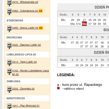
3472 - Włościańska 02
DZIEŃ 
3462 - Cukrownicza 02
Godz.
4
5
6
7
8
9
10
Min.
29
29
27
25
29
29
29
STADIONOWA
59a
57a
55a
57
59
59
59
3455 - Arena Lublin 05
SO
Godz.
4
5
6
7
8
9
10
1
DWORCOWA
Min.
57
35
07
07
07
07
06
0
3422 - Dworzec Lublin 52
37
37
37
36
36
3
DZIEŃ Ś
LUBELSKIEGO LIPCA 80
Godz.
4
5
6
7
8
9
10
1
3414 - Targi Lublin 04
Min.
24
24
24
24
24
24
2
3102 - Rondo Lubelskiego Lipca
80 02
LEGENDA:
ZAMOJSKA
a - kurs przez ul. Rapackiego
- najbliższy odjazd
2232 - Zamojska 02
NARUTOWICZA
1041 - Plac Wolności 01