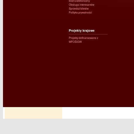
Bilet Elektroniczny
Obsługa interesantów
Sprzedaż biletów
Polityka prywatności
Projekty krajowe
Projekty dofinansowane z
WFOŚiGW