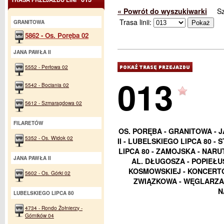
« Powrót do wyszukiwarki
S
Trasa linii:
GRANITOWA
5862 - Os. Poręba 02
JANA PAWŁA II
5552 - Perłowa 02
013
5542 - Bociania 02
5612 - Szmaragdowa 02
FILARETÓW
OS. PORĘBA - GRANITOWA - J
5352 - Os. Widok 02
II - LUBELSKIEGO LIPCA 80 
LIPCA 80 - ZAMOJSKA - NARU
JANA PAWŁA II
AL. DŁUGOSZA - POPIEŁUS
KOSMOWSKIEJ - KONCERTO
5602 - Os. Górki 02
ZWIĄZKOWA - WĘGLARZA
N
LUBELSKIEGO LIPCA 80
4734 - Rondo Żołnierzy -
Górników 04