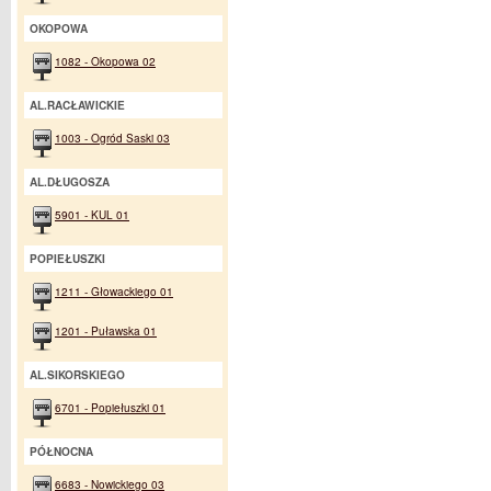
OKOPOWA
1082 - Okopowa 02
AL.RACŁAWICKIE
1003 - Ogród Saski 03
AL.DŁUGOSZA
5901 - KUL 01
POPIEŁUSZKI
1211 - Głowackiego 01
1201 - Puławska 01
AL.SIKORSKIEGO
6701 - Popiełuszki 01
PÓŁNOCNA
6683 - Nowickiego 03