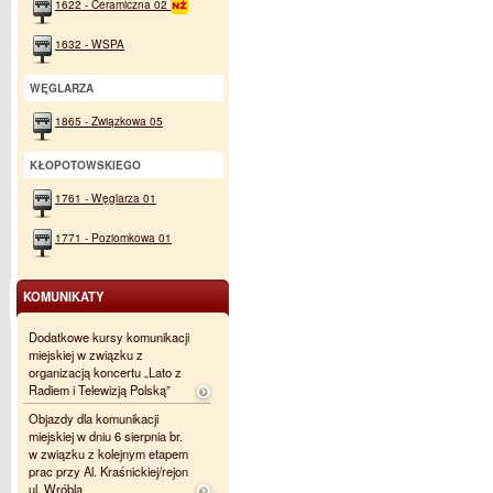
1622 - Ceramiczna 02
1632 - WSPA
WĘGLARZA
1865 - Związkowa 05
KŁOPOTOWSKIEGO
1761 - Węglarza 01
1771 - Poziomkowa 01
KOMUNIKATY
Dodatkowe kursy komunikacji
miejskiej w związku z
organizacją koncertu „Lato z
Radiem i Telewizją Polską”
Objazdy dla komunikacji
miejskiej w dniu 6 sierpnia br.
w związku z kolejnym etapem
prac przy Al. Kraśnickiej/rejon
ul. Wróbla