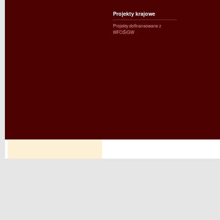
Projekty krajowe
Projekty dofinansowane z
WFOŚiGW