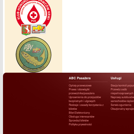
ABC Pasażera
Usługi
Opłaty przewozowe
Stacja kontroli poja
Prawa i obowiązki
Przewóz osób
przewoźnika/pasażera
niepełnosprawnych
Uprawnienia do przejazdów
Naprawy autobusów 
bezpłatnych i ulgowych
samochodów ciężar
Rodzaje i zasady korzystania z
Serwis ogumienia
biletów
Okazjonalny wynaj
Bilet Elektroniczny
Obsługa interesantów
Sprzedaż biletów
Polityka prywatności