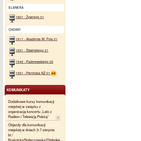
ELSNERA
1601 - Żywnego 01
CHOINY
1611 - Akademia W. Pola 01
1531 - Śliwińskiego 01
1545 - Paderewskiego 05
1551 - Pienińska NŻ 01
KOMUNIKATY
Dodatkowe kursy komunikacji
miejskiej w związku z
organizacją koncertu „Lato z
Radiem i Telewizją Polską”
Objazdy dla komunikacji
miejskiej w dniach 3-7 sierpnia
br./
Kraśnicka/Nałęczowska/Głęboka