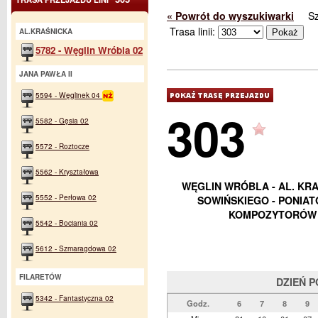
« Powrót do wyszukiwarki
S
Trasa linii:
AL.KRAŚNICKA
5782 - Węglin Wróbla 02
JANA PAWŁA II
5594 - Węglinek 04
303
5582 - Gęsia 02
5572 - Roztocze
5562 - Kryształowa
WĘGLIN WRÓBLA - AL. KRAŚ
5552 - Perłowa 02
SOWIŃSKIEGO - PONIAT
KOMPOZYTORÓW - 
5542 - Bociania 02
5612 - Szmaragdowa 02
FILARETÓW
DZIEŃ 
5342 - Fantastyczna 02
Godz.
6
7
8
9