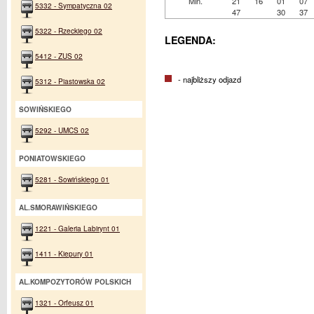
Min.
21
16
01
07
5332 - Sympatyczna 02
47
30
37
5322 - Rzeckiego 02
LEGENDA:
5412 - ZUS 02
- najbliższy odjazd
5312 - Piastowska 02
SOWIŃSKIEGO
5292 - UMCS 02
PONIATOWSKIEGO
5281 - Sowińskiego 01
AL.SMORAWIŃSKIEGO
1221 - Galeria Labirynt 01
1411 - Kiepury 01
AL.KOMPOZYTORÓW POLSKICH
1321 - Orfeusz 01