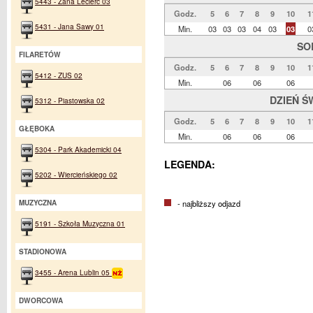
5443 - Zana Leclerc 03
Godz.
5
6
7
8
9
10
1
5431 - Jana Sawy 01
Min.
03
03
03
04
03
03
0
SO
FILARETÓW
Godz.
5
6
7
8
9
10
1
5412 - ZUS 02
Min.
06
06
06
DZIEŃ Ś
5312 - Piastowska 02
Godz.
5
6
7
8
9
10
1
GŁĘBOKA
Min.
06
06
06
5304 - Park Akademicki 04
LEGENDA:
5202 - Wiercieńskiego 02
MUZYCZNA
- najbliższy odjazd
5191 - Szkoła Muzyczna 01
STADIONOWA
3455 - Arena Lublin 05
DWORCOWA