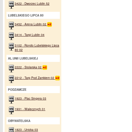
3422 - Dworzec Lublin 52
LUBELSKIEGO LIPCA 80
3452 - Arena Lublin 02
3414 - Targi Lublin 04
3102 - Rondo Lubelskiego Lipca
80 02
AL.UNII LUBELSKIEJ
2222 - Stolarska 02
2212 - Targ Pod Zamkiem 02
PODZAMCZE
1923 - Plac Singera 03
1931 - Walecznych 01
OBYWATELSKA
1823 - Unicka 03