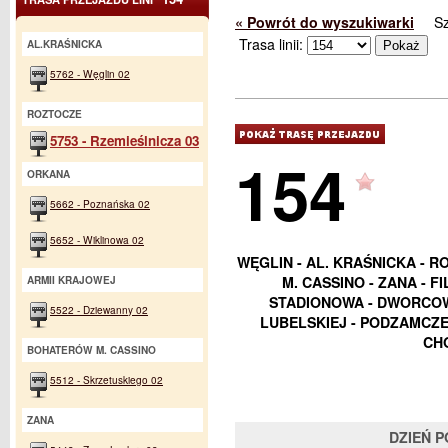
« Powrót do wyszukiwarki
S
Trasa linii:
AL.KRAŚNICKA
5762 - Węglin 02
ROZTOCZE
5753 - Rzemieślnicza 03
154
ORKANA
5662 - Poznańska 02
5652 - Wiklinowa 02
WĘGLIN - AL. KRAŚNICKA - R
M. CASSINO - ZANA - 
ARMII KRAJOWEJ
STADIONOWA - DWORCOWA 
5522 - Dziewanny 02
LUBELSKIEJ - PODZAMCZE 
CHO
BOHATERÓW M. CASSINO
5512 - Skrzetuskiego 02
ZANA
DZIEŃ 