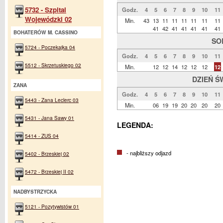
5732 - Szpital
Godz.
4
5
6
7
8
9
10
11
Wojewódzki 02
Min.
43
13
11
11
11
11
11
11
41
42
41
41
41
41
41
BOHATERÓW M. CASSINO
SO
5724 - Poczekajka 04
Godz.
4
5
6
7
8
9
10
11
5512 - Skrzetuskiego 02
Min.
12
12
14
12
12
12
12
DZIEŃ Ś
ZANA
Godz.
4
5
6
7
8
9
10
11
5443 - Zana Leclerc 03
Min.
06
19
19
20
20
20
20
5431 - Jana Sawy 01
LEGENDA:
5414 - ZUS 04
- najbliższy odjazd
5402 - Brzeskiej 02
5472 - Brzeskiej II 02
NADBYSTRZYCKA
5121 - Pozytywistów 01