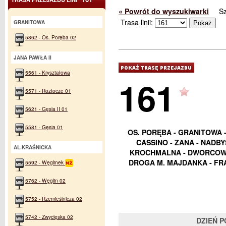
« Powrót do wyszukiwarki
S
Trasa linii:
GRANITOWA
5862 - Os. Poręba 02
JANA PAWŁA II
5561 - Kryształowa
161
5571 - Roztocze 01
5621 - Gęsia II 01
5581 - Gęsia 01
OS. PORĘBA - GRANITOWA - 
CASSINO - ZANA - NADBY
AL.KRAŚNICKA
KROCHMALNA - DWORCOWA 
DROGA M. MAJDANKA - FR
5592 - Węglinek
5762 - Węglin 02
5752 - Rzemieślnicza 02
5742 - Zwycięska 02
DZIEŃ 