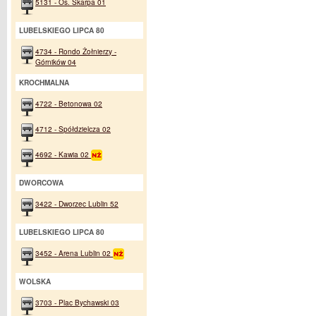
5131 - Os. Skarpa 01
LUBELSKIEGO LIPCA 80
4734 - Rondo Żołnierzy -
Górników 04
KROCHMALNA
4722 - Betonowa 02
4712 - Spółdzielcza 02
4692 - Kawia 02
DWORCOWA
3422 - Dworzec Lublin 52
LUBELSKIEGO LIPCA 80
3452 - Arena Lublin 02
WOLSKA
3703 - Plac Bychawski 03