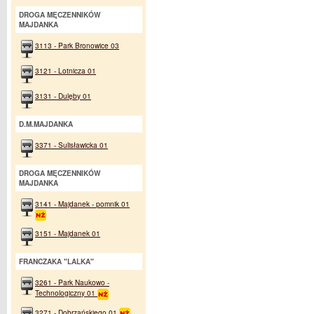
DROGA MĘCZENNIKÓW
MAJDANKA
3113 - Park Bronowice 03
3121 - Lotnicza 01
3131 - Dulęby 01
D.M.MAJDANKA
3371 - Sulisławicka 01
DROGA MĘCZENNIKÓW
MAJDANKA
3141 - Majdanek - pomnik 01
3151 - Majdanek 01
FRANCZAKA "LALKA"
3261 - Park Naukowo -
Technologiczny 01
3271 - Dobrzańskiego 01