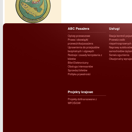
ABC Pasażera
Usługi
Opłaty przewozowe
Stacja kontroli poja
Prawa i obowiązki
Przewóz osób
przewoźnika/pasażera
niepełnosprawnych
Uprawnienia do przejazdów
Naprawy autobusów 
bezpłatnych i ulgowych
samochodów ciężar
Rodzaje i zasady korzystania z
Serwis ogumienia
biletów
Okazjonalny wynaj
Bilet Elektroniczny
Obsługa interesantów
Sprzedaż biletów
Polityka prywatności
Projekty krajowe
Projekty dofinansowane z
WFOŚiGW