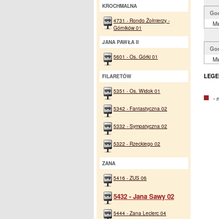
KROCHMALNA
Go
4731 - Rondo Żołnierzy -
Mi
Górników 01
JANA PAWŁA II
Go
5601 - Os. Górki 01
Mi
LEGE
FILARETÓW
5351 - Os. Widok 01
- na
5342 - Fantastyczna 02
5332 - Sympatyczna 02
5322 - Rzeckiego 02
ZANA
5416 - ZUS 06
5432 - Jana Sawy 02
5444 - Zana Leclerc 04