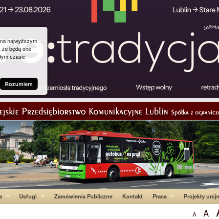
g na najwyższym
, że będą one
dym czasie
Rozumiem
a
Usługi
Zamówienia Publiczne
Kontakt
Praca
Projekty unij
A
A