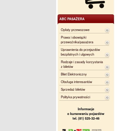
ABC PASAŻERA
Opłaty przewozowe
Prawa i obowiązki
przewoźnika/pasażera
Uprawnienia do przejazdów
bezpłatnych i ulgowych
Rodzaje i zasady korzystania
z biletów
Bilet Elektroniczny
Obsługa interesantów
Sprzedaż biletów
Polityka prywatności
Informacje
o kursowaniu pojazdów
tel. (81) 525-32-46