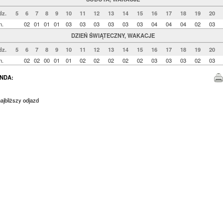
dz.
5
6
7
8
9
10
11
12
13
14
15
16
17
18
19
20
n.
02
01
01
01
03
03
03
03
03
03
04
04
04
02
03
DZIEŃ ŚWIĄTECZNY, WAKACJE
dz.
5
6
7
8
9
10
11
12
13
14
15
16
17
18
19
20
n.
02
02
00
01
01
02
02
02
02
02
03
03
03
02
03
NDA:
jbliższy odjazd