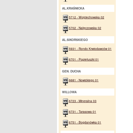
AL.KRAŚNICKA
5712 - Wojciechowska 02
5702 - Nałęczowska 02
AL.SIKORSKIEGO
5931 - Rondo Krwiodawców 01
6701 - Popiełuszki 01
GEN. DUCHA
6681 - Nowickiego 01
WILLOWA
6723 - Mineralna 03
6731 - Tarasowa 01
6751 - Bogdanówka 01