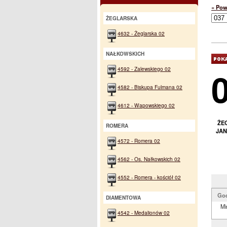
« Pow
ŻEGLARSKA
4632 - Żeglarska 02
NAŁKOWSKICH
4592 - Zalewskiego 02
4582 - Biskupa Fulmana 02
4612 - Wapowskiego 02
ŻE
ROMERA
JAN
4572 - Romera 02
4562 - Os. Nałkowskich 02
4552 - Romera - kościół 02
Go
DIAMENTOWA
Mi
4542 - Medalionów 02