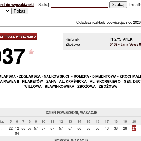
rót do wyszukiwarki
Szukaj:
Trasa lin
Oglądasz rozkłady obowiązujące od 2026
Kierunek:
PRZYSTANEK:
037
Zbożowa
5432 - Jana Sawy 
GLARSKA - ŻEGLARSKA - NAŁKOWSKICH - ROMERA - DIAMENTOWA - KROCHMALN
A PAWŁA II - FILARETÓW - ZANA - AL. KRAŚNICKA - AL. SIKORSKIEGO - GEN. DUC
WILLOWA - SŁAWINKOWSKA - ZBOŻOWA - ZBOŻOWA
DZIEŃ POWSZEDNI, WAKACJE
dz.
5
6
7
8
9
10
11
12
13
14
15
16
17
18
19
20
n.
22
12
55
57
57
57
57
57
57
56
55
55
43
38
28
27
54
SOBOTA, WAKACJE