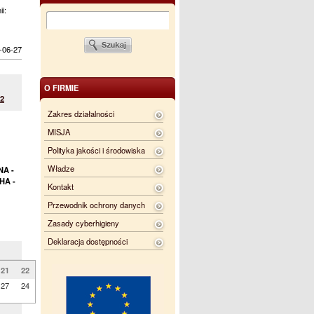
ii:
-06-27
O FIRMIE
02
Zakres działalności
MISJA
Polityka jakości i środowiska
Władze
A -
HA -
Kontakt
Przewodnik ochrony danych
Zasady cyberhigieny
Deklaracja dostępności
21
22
27
24