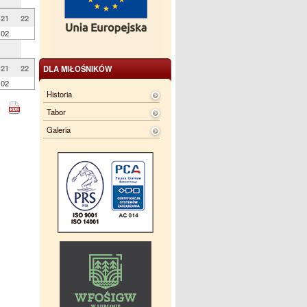
21
22
02
21
22
DLA MIŁOŚNIKÓW
02
Historia
Tabor
Galeria