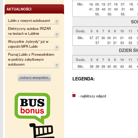
Min.
16.
05.
19.
07.
19.
07.
19.
AKTUALNOŚCI
41.
29
43
31
43
31
43
55.
55.
55.
Lublin z nowymi autobusami
SO
Elektryczny autobus IRIZAR
Godz.
5
6
7
8
9
10
11
na testach w Lublinie
Min.
57
27
30
00
01
01
03
Wszystkie „hybrydy” już w
57
31
31
33
33
zajezdni MPK Lublin
DZIEŃ Ś
Poznaj Lublin z Przewodnikiem
w podróży zabytkowym
Godz.
5
6
7
8
9
10
11
autobusem
Min.
39
39
39
40
40
40
40
LEGENDA:
.
- najbliższy odjazd