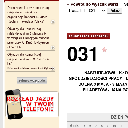
« Powrót do wyszukiwarki
S
Dodatkowe kursy komunikacji
Trasa linii:
miejskiej w związku z
organizacją koncertu „Lato z
Radiem i Telewizją Polską”
Objazdy dla komunikacji
miejskiej w dniu 6 sierpnia br.
w związku z kolejnym etapem
031
prac przy Al. Kraśnickiej/rejon
ul. Wróbla
Objazdy dla komunikacji
miejskiej w dniach 3-7 sierpnia
br./
Kraśnicka/Nałęczowska/Głęboka
NASTURCJOWA - KŁO
SPÓŁDZIELCZOŚCI PRACY - U
DOLNA 3 MAJA - 3 MAJA 
FILARETÓW - JANA PA
DZIEŃ 
Godz.
5
6
7
8
9
10
11