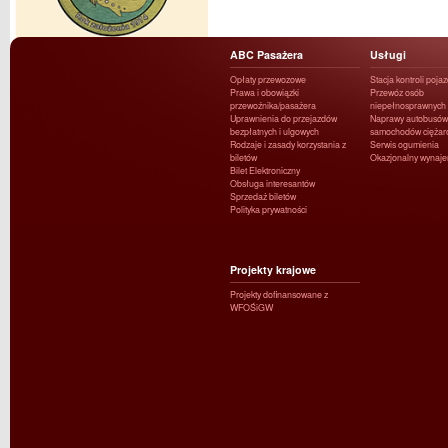
ABC Pasażera
Usługi
Opłaty przewozowe
Stacja kontroli poja
Prawa i obowiązki
Przewóz osób
przewoźnika/pasażera
niepełnosprawnych
Uprawnienia do przejazdów
Naprawy autobusów 
bezpłatnych i ulgowych
samochodów ciężar
Rodzaje i zasady korzystania z
Serwis ogumienia
biletów
Okazjonalny wynaj
Bilet Elektroniczny
Obsługa interesantów
Sprzedaż biletów
Polityka prywatności
Projekty krajowe
Projekty dofinansowane z
WFOŚiGW