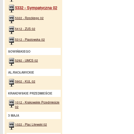
5332 - Sympatyczna 02
5322 - Rzeckiego 02
5412 - ZUS 02
5312 - Piastowska 02
SOWIŃSKIEGO
5292 - UMCS 02
AL.RACŁAWICKIE
5902 - KUL 02
KRAKOWSKIE PRZEDMIEŚCIE
1012 - Krakowskie Przedmieście
02
3 MAJA
1022 - Plac Litewski 02