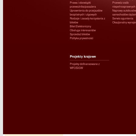
Prawa i obowiązki
Przewóz osób
przewoźnika/pasażera
niepełnosprawnych
Uprawnienia do przejazdów
Naprawy autobusów 
bezpłatnych i ulgowych
samochodów ciężar
Rodzaje i zasady korzystania z
Serwis ogumienia
biletów
Okazjonalny wynaj
Bilet Elektroniczny
Obsługa interesantów
Sprzedaż biletów
Polityka prywatności
Projekty krajowe
Projekty dofinansowane z
WFOŚiGW