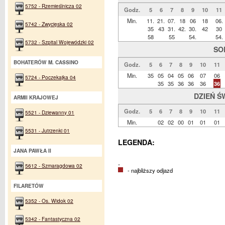
5752 - Rzemieślnicza 02
Godz.
5
6
7
8
9
10
11
Min.
11.
21.
07.
18
06
18
06.
5742 - Zwycięska 02
35
43
31.
42.
30.
42
30
58
55
54.
54.
5732 - Szpital Wojewódzki 02
SO
BOHATERÓW M. CASSINO
Godz.
5
6
7
8
9
10
11
Min.
35
05
04
05
06
07
06
5724 - Poczekajka 04
35
35
36
36
36
36
DZIEŃ Ś
ARMII KRAJOWEJ
Godz.
5
6
7
8
9
10
11
5521 - Dziewanny 01
Min.
02
02
00
01
01
01
5531 - Jutrzenki 01
LEGENDA:
JANA PAWŁA II
.
5612 - Szmaragdowa 02
- najbliższy odjazd
FILARETÓW
5352 - Os. Widok 02
5342 - Fantastyczna 02