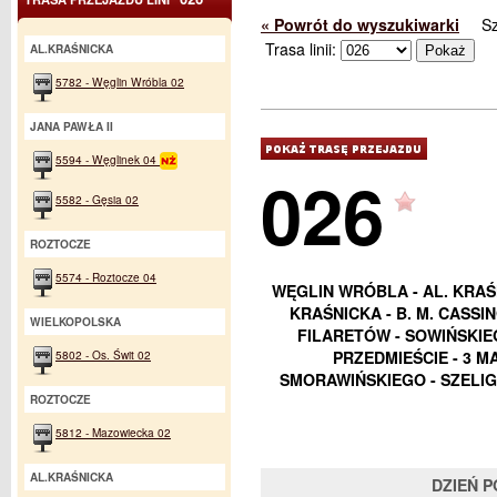
« Powrót do wyszukiwarki
S
Trasa linii:
AL.KRAŚNICKA
5782 - Węglin Wróbla 02
JANA PAWŁA II
5594 - Węglinek 04
026
5582 - Gęsia 02
ROZTOCZE
5574 - Roztocze 04
WĘGLIN WRÓBLA - AL. KRAŚN
KRAŚNICKA - B. M. CASSIN
WIELKOPOLSKA
FILARETÓW - SOWIŃSKIE
5802 - Os. Świt 02
PRZEDMIEŚCIE - 3 M
SMORAWIŃSKIEGO - SZELIG
ROZTOCZE
5812 - Mazowiecka 02
AL.KRAŚNICKA
DZIEŃ 