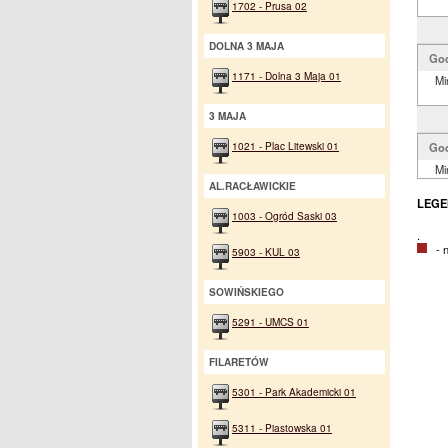
1702 - Prusa 02
DOLNA 3 MAJA
Go
1171 - Dolna 3 Maja 01
Mi
3 MAJA
1021 - Plac Litewski 01
Go
Mi
AL.RACŁAWICKIE
LEGE
1003 - Ogród Saski 03
.
- na
5903 - KUL 03
SOWIŃSKIEGO
5291 - UMCS 01
FILARETÓW
5301 - Park Akademicki 01
5311 - Piastowska 01