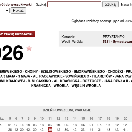
rót do wyszukiwarki
Szukaj:
Trasa lin
Oglądasz rozkłady obowiązujące od 2026
Kierunek:
PRZYSTANEK:
026
Węglin Wróbla
5331 - Sympatyczn
EREWSKIEGO - CHOINY - SZELIGOWSKIEGO - SMORAWIŃSKIEGO - CHODŹKI - PRU
 3 MAJA - 3 MAJA - AL. RACŁAWICKIE - SOWIŃSKIEGO - FILARETÓW - JANA PAWŁ
MII KRAJOWEJ - B. M. CASSINO - AL. KRAŚNICKA - ROZTOCZE - JANA PAWŁA II - 
KRAŚNICKA - WRÓBLA - WĘGLIN WRÓBLA
DZIEŃ POWSZEDNI, WAKACJE
z.
5
6
7
8
9
10
11
12
13
14
15
16
17
18
19
20
n.
01
17.
06
18.
06
18
06.
18.
06.
18
06
21
07.
19.
12
12.
28
42
30.
42.
30
42.
30
42
30.
42.
33.
44
31
43
42.
41.