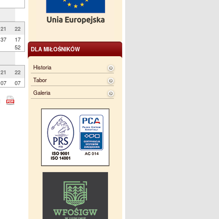
21
22
37
17
52
DLA MIŁOŚNIKÓW
Historia
21
22
Tabor
07
07
Galeria