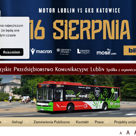
g na najwyższym
, że będą one
dym czasie
Rozumiem
a
Usługi
Zamówienia Publiczne
Kontakt
Praca
Projekty unij
A
A