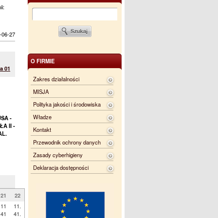
ii:
-06-27
O FIRMIE
a 01
Zakres działalności
MISJA
Polityka jakości i środowiska
Władze
SA -
A II -
Kontakt
AL.
Przewodnik ochrony danych
Zasady cyberhigieny
Deklaracja dostępności
21
22
11
11.
41
41.