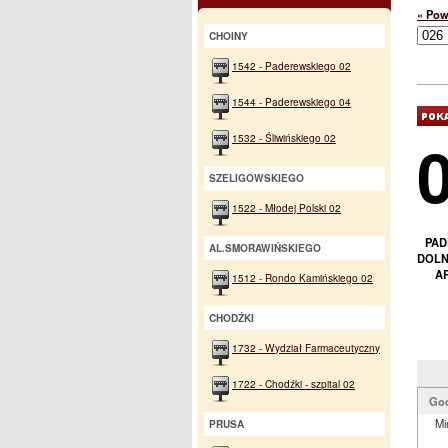
« Pow
CHOINY
1542 - Paderewskiego 02
1544 - Paderewskiego 04
1532 - Śliwińskiego 02
SZELIGOWSKIEGO
1522 - Młodej Polski 02
PAD
AL.SMORAWIŃSKIEGO
DOLNA
AR
1512 - Rondo Kamińskiego 02
CHODŹKI
1732 - Wydział Farmaceutyczny
1722 - Chodźki - szpital 02
God
Mi
PRUSA