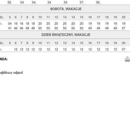
52.
54
54.
54
54
57.
56.
SOBOTA, WAKACJE
dz.
5
6
7
8
9
10
11
12
13
14
15
16
17
18
19
20
n.
04
16
16
18
18
20
20
20
20
20
20
19
19
19
19
19
41
46
46
48
48
50
50
50
50
50
50
49
49
49
49
57
DZIEŃ ŚWIĄTECZNY, WAKACJE
dz.
5
6
7
8
9
10
11
12
13
14
15
16
17
18
19
20
n.
12
12
12
12
12
12
12
12
12
12
12
12
12
12
07
NDA:
jbliższy odjazd