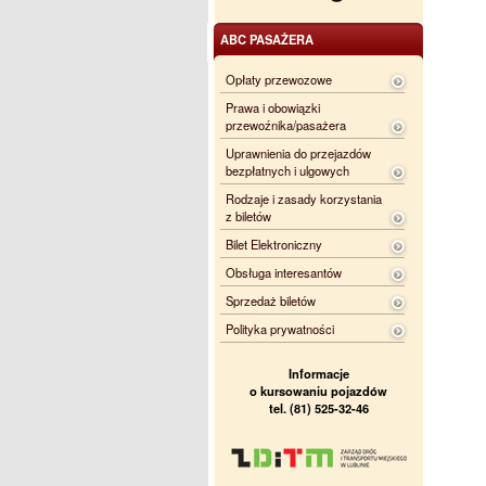
ABC PASAŻERA
Opłaty przewozowe
Prawa i obowiązki
przewoźnika/pasażera
Uprawnienia do przejazdów
bezpłatnych i ulgowych
Rodzaje i zasady korzystania
z biletów
Bilet Elektroniczny
Obsługa interesantów
Sprzedaż biletów
Polityka prywatności
Informacje
o kursowaniu pojazdów
tel. (81) 525-32-46