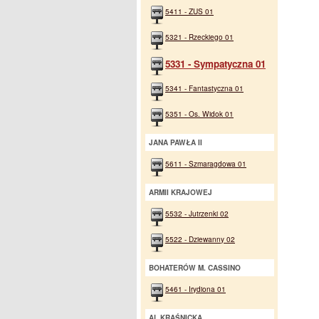
5411 - ZUS 01
5321 - Rzeckiego 01
5331 - Sympatyczna 01
5341 - Fantastyczna 01
5351 - Os. Widok 01
JANA PAWŁA II
5611 - Szmaragdowa 01
ARMII KRAJOWEJ
5532 - Jutrzenki 02
5522 - Dziewanny 02
BOHATERÓW M. CASSINO
5461 - Irydiona 01
AL.KRAŚNICKA