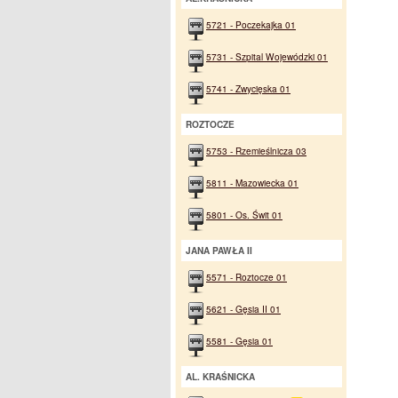
5721 - Poczekajka 01
5731 - Szpital Wojewódzki 01
5741 - Zwycięska 01
ROZTOCZE
5753 - Rzemieślnicza 03
5811 - Mazowiecka 01
5801 - Os. Świt 01
JANA PAWŁA II
5571 - Roztocze 01
5621 - Gęsia II 01
5581 - Gęsia 01
AL. KRAŚNICKA