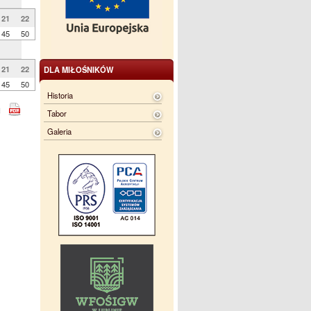
21
22
45
50
21
22
DLA MIŁOŚNIKÓW
45
50
Historia
Tabor
Galeria