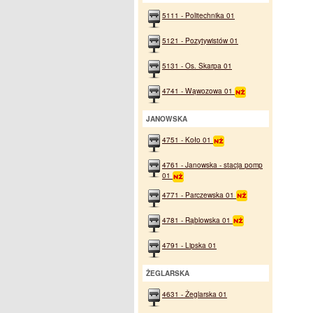
5111 - Politechnika 01
5121 - Pozytywistów 01
5131 - Os. Skarpa 01
4741 - Wąwozowa 01
JANOWSKA
4751 - Koło 01
4761 - Janowska - stacja pomp
01
4771 - Parczewska 01
4781 - Rąblowska 01
4791 - Lipska 01
ŻEGLARSKA
4631 - Żeglarska 01