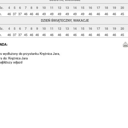
z.
4
5
6
7
8
9
10
11
12
13
14
15
16
17
18
19
20
n.
46
37
37
46
46
46
49
49
49
49
49
49
46
46
46
46
45
DZIEŃ ŚWIĄTECZNY, WAKACJE
z.
4
5
6
7
8
9
10
11
12
13
14
15
16
17
18
19
20
n.
46
37
37
45
46
46
46
46
46
46
46
46
46
46
46
46
45
NDA:
rs wydłużony do przystanku Krężnica Jara,
rs do: Krężnica Jara
jbliższy odjazd