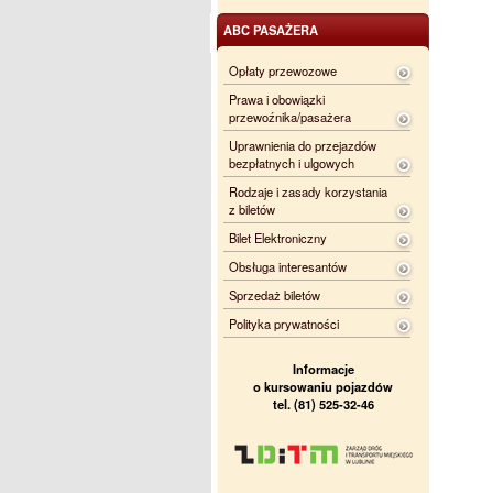
ABC PASAŻERA
Opłaty przewozowe
Prawa i obowiązki
przewoźnika/pasażera
Uprawnienia do przejazdów
bezpłatnych i ulgowych
Rodzaje i zasady korzystania
z biletów
Bilet Elektroniczny
Obsługa interesantów
Sprzedaż biletów
Polityka prywatności
Informacje
o kursowaniu pojazdów
tel. (81) 525-32-46