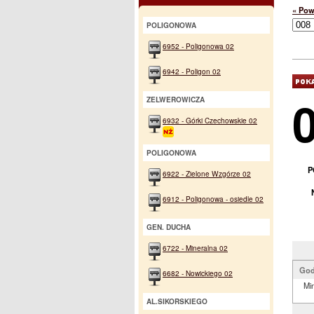
« Pow
POLIGONOWA
6952 - Poligonowa 02
6942 - Poligon 02
ZELWEROWICZA
6932 - Górki Czechowskie 02
POLIGONOWA
P
6922 - Zielone Wzgórze 02
6912 - Poligonowa - osiedle 02
GEN. DUCHA
6722 - Mineralna 02
God
6682 - Nowickiego 02
Min
AL.SIKORSKIEGO