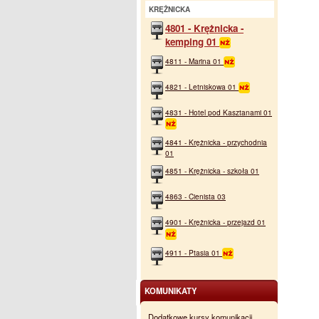
KRĘŻNICKA
4801 - Krężnicka -
kemping 01
4811 - Marina 01
4821 - Letniskowa 01
4831 - Hotel pod Kasztanami 01
4841 - Krężnicka - przychodnia
01
4851 - Krężnicka - szkoła 01
4863 - Cienista 03
4901 - Krężnicka - przejazd 01
4911 - Ptasia 01
KOMUNIKATY
Dodatkowe kursy komunikacji