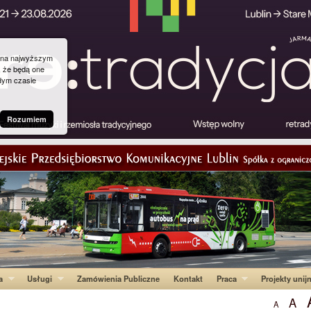
g na najwyższym
, że będą one
dym czasie
Rozumiem
a
Usługi
Zamówienia Publiczne
Kontakt
Praca
Projekty unij
A
A