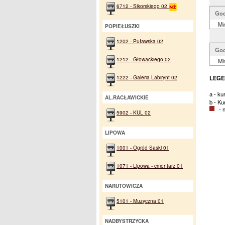
6712 - Sikorskiego 02
God
Mi
POPIEŁUSZKI
1202 - Puławska 02
God
1212 - Głowackiego 02
Mi
1222 - Galeria Labirynt 02
LEGE
a - ku
AL.RACŁAWICKIE
b - Ku
- na
5902 - KUL 02
LIPOWA
1001 - Ogród Saski 01
1071 - Lipowa - cmentarz 01
NARUTOWICZA
5101 - Muzyczna 01
NADBYSTRZYCKA