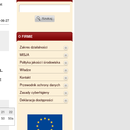
ii:
-06-27
O FIRMIE
Zakres działalności
MISJA
Polityka jakości i środowiska
Władze
L.
Kontakt
E
Przewodnik ochrony danych
Zasady cyberhigieny
Deklaracja dostępności
21
22
50
50a