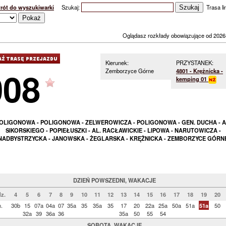
rót do wyszukiwarki
Szukaj:
Trasa lin
Oglądasz rozkłady obowiązujące od 2026
Kierunek:
PRZYSTANEK:
008
Zemborzyce Górne
4801 - Krężnicka -
kemping 01
OLIGONOWA - POLIGONOWA - ZELWEROWICZA - POLIGONOWA - GEN. DUCHA - A
SIKORSKIEGO - POPIEŁUSZKI - AL. RACŁAWICKIE - LIPOWA - NARUTOWICZA -
NADBYSTRZYCKA - JANOWSKA - ŻEGLARSKA - KRĘŻNICKA - ZEMBORZYCE GÓRN
DZIEŃ POWSZEDNI, WAKACJE
z.
4
5
6
7
8
9
10
11
12
13
14
15
16
17
18
19
20
.
30b
15
07a
04a
07
35a
35
35a
35
17
20
22a
25a
50a
51a
51a
50
32a
39
36a
36
35a
50
55
54
SOBOTA, WAKACJE