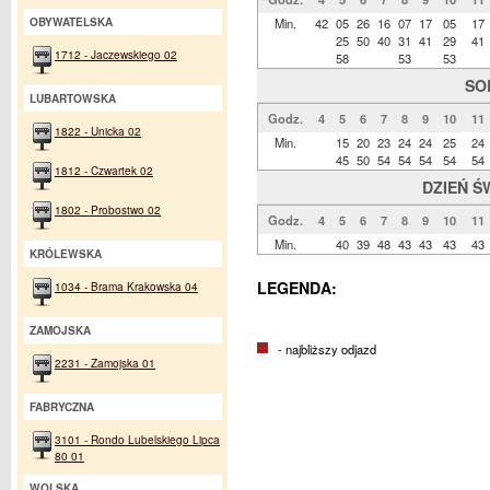
OBYWATELSKA
Min.
42
05
26
16
07
17
05
17
25
50
40
31
41
29
41
1712 - Jaczewskiego 02
58
53
53
SO
LUBARTOWSKA
Godz.
4
5
6
7
8
9
10
11
1822 - Unicka 02
Min.
15
20
23
24
24
25
24
45
50
54
54
54
54
54
1812 - Czwartek 02
DZIEŃ Ś
1802 - Probostwo 02
Godz.
4
5
6
7
8
9
10
11
Min.
40
39
48
43
43
43
43
KRÓLEWSKA
LEGENDA:
1034 - Brama Krakowska 04
ZAMOJSKA
- najbliższy odjazd
2231 - Zamojska 01
FABRYCZNA
3101 - Rondo Lubelskiego Lipca
80 01
WOLSKA