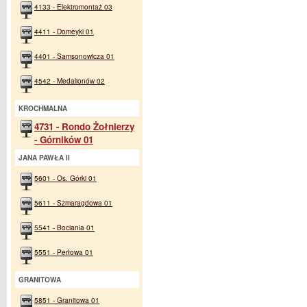
4133 - Elektromontaż 03
4411 - Domeyki 01
4401 - Samsonowicza 01
4542 - Medalionów 02
KROCHMALNA
4731 - Rondo Żołnierzy
- Górników 01
JANA PAWŁA II
5601 - Os. Górki 01
5611 - Szmaragdowa 01
5541 - Bociania 01
5551 - Perłowa 01
GRANITOWA
5851 - Granitowa 01