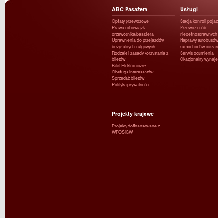
ABC Pasażera
Usługi
Opłaty przewozowe
Stacja kontroli poja
Prawa i obowiązki
Przewóz osób
przewoźnika/pasażera
niepełnosprawnych
Uprawnienia do przejazdów
Naprawy autobusów 
bezpłatnych i ulgowych
samochodów ciężar
Rodzaje i zasady korzystania z
Serwis ogumienia
biletów
Okazjonalny wynaj
Bilet Elektroniczny
Obsługa interesantów
Sprzedaż biletów
Polityka prywatności
Projekty krajowe
Projekty dofinansowane z
WFOŚiGW