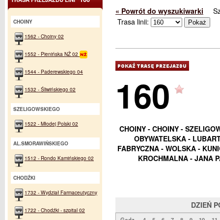
« Powrót do wyszukiwarki
S
Trasa linii:
CHOINY
1562 - Choiny 02
1552 - Pienińska NŻ 02
1544 - Paderewskiego 04
160
1532 - Śliwińskiego 02
SZELIGOWSKIEGO
1522 - Młodej Polski 02
CHOINY - CHOINY - SZELIGO
OBYWATELSKA - LUBART
AL.SMORAWIŃSKIEGO
FABRYCZNA - WOLSKA - KUN
KROCHMALNA - JANA PA
1512 - Rondo Kamińskiego 02
CHODŹKI
1732 - Wydział Farmaceutyczny
DZIEŃ 
1722 - Chodźki - szpital 02
Godz.
4
5
6
7
8
9
10
11