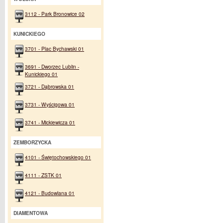
3112 - Park Bronowice 02
KUNICKIEGO
3701 - Plac Bychawski 01
3691 - Dworzec Lublin -
Kunickiego 01
3721 - Dąbrowska 01
3731 - Wyścigowa 01
3741 - Mickiewicza 01
ZEMBORZYCKA
4101 - Świętochowskiego 01
4111 - ZSTK 01
4121 - Budowlana 01
DIAMENTOWA