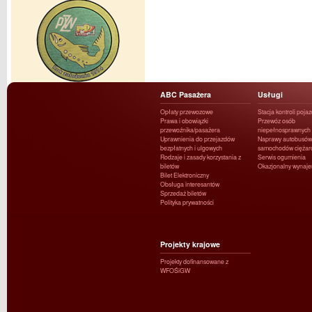
ABC Pasażera
Usługi
Opłaty przewozowe
Stacja kontroli poja
Prawa i obowiązki
Przewóz osób
przewoźnika/pasażera
niepełnosprawnych
Uprawnienia do przejazdów
Naprawy autobusów 
bezpłatnych i ulgowych
samochodów ciężar
Rodzaje i zasady korzystania z
Serwis ogumienia
biletów
Okazjonalny wynaj
Bilet Elektroniczny
Obsługa interesantów
Sprzedaż biletów
Polityka prywatności
Projekty krajowe
Projekty dofinansowane z
WFOŚiGW