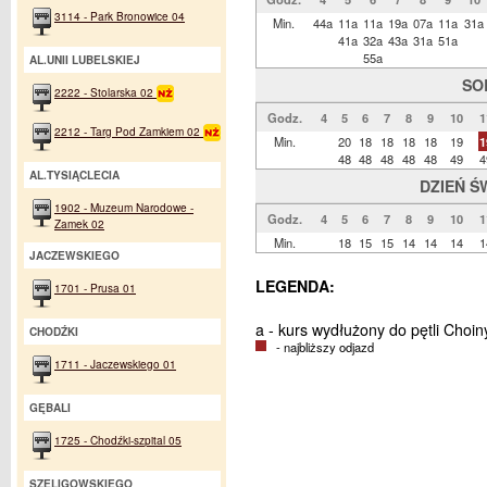
3114 - Park Bronowice 04
Min.
44a
11a
11a
19a
07a
11a
31a
41a
32a
43a
31a
51a
55a
AL.UNII LUBELSKIEJ
SO
2222 - Stolarska 02
Godz.
4
5
6
7
8
9
10
1
2212 - Targ Pod Zamkiem 02
Min.
20
18
18
18
18
19
1
48
48
48
48
48
49
4
AL.TYSIĄCLECIA
DZIEŃ Ś
1902 - Muzeum Narodowe -
Godz.
4
5
6
7
8
9
10
1
Zamek 02
Min.
18
15
15
14
14
14
1
JACZEWSKIEGO
LEGENDA:
1701 - Prusa 01
a - kurs wydłużony do pętli Choin
CHODŹKI
- najbliższy odjazd
1711 - Jaczewskiego 01
GĘBALI
1725 - Chodźki-szpital 05
SZELIGOWSKIEGO