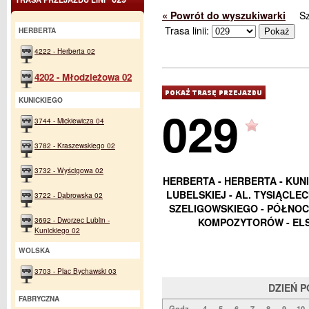
« Powrót do wyszukiwarki
S
Trasa linii:
HERBERTA
4222 - Herberta 02
4202 - Młodzieżowa 02
KUNICKIEGO
029
3744 - Mickiewicza 04
3782 - Kraszewskiego 02
3732 - Wyścigowa 02
HERBERTA - HERBERTA - KUNI
LUBELSKIEJ - AL. TYSIĄCLEC
3722 - Dąbrowska 02
SZELIGOWSKIEGO - PÓŁNOCN
3692 - Dworzec Lublin -
KOMPOZYTORÓW - ELS
Kunickiego 02
WOLSKA
3703 - Plac Bychawski 03
DZIEŃ 
FABRYCZNA
Godz.
4
5
6
7
8
9
10