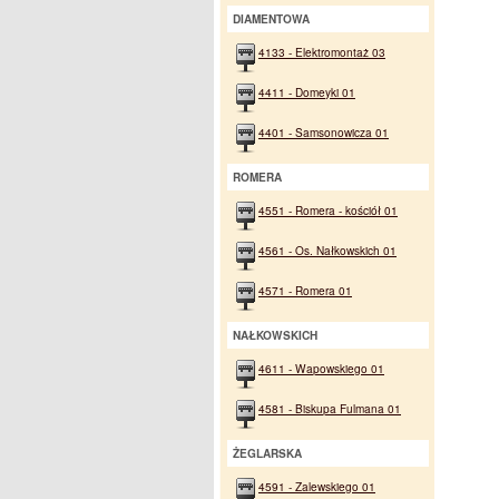
DIAMENTOWA
4133 - Elektromontaż 03
4411 - Domeyki 01
4401 - Samsonowicza 01
ROMERA
4551 - Romera - kościół 01
4561 - Os. Nałkowskich 01
4571 - Romera 01
NAŁKOWSKICH
4611 - Wapowskiego 01
4581 - Biskupa Fulmana 01
ŻEGLARSKA
4591 - Zalewskiego 01