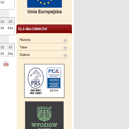
53
22
23
54
54a
DLA MIŁOŚNIKÓW
Historia
Tabor
22
23
54
54a
Galeria