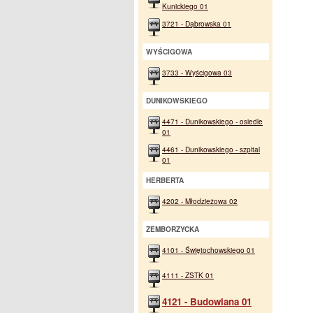
Kunickiego 01
3721 - Dąbrowska 01
WYŚCIGOWA
3733 - Wyścigowa 03
DUNIKOWSKIEGO
4471 - Dunikowskiego - osiedle
01
4461 - Dunikowskiego - szpital
01
HERBERTA
4202 - Młodzieżowa 02
ZEMBORZYCKA
4101 - Świętochowskiego 01
4111 - ZSTK 01
4121 - Budowlana 01