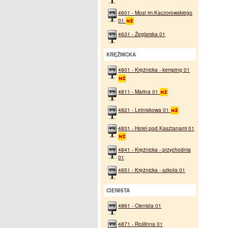
4601 - Most im.Kaczorowskiego
01
4631 - Żeglarska 01
KRĘŻNICKA
4801 - Krężnicka - kemping 01
4811 - Marina 01
4821 - Letniskowa 01
4831 - Hotel pod Kasztanami 01
4841 - Krężnicka - przychodnia
01
4851 - Krężnicka - szkoła 01
CIENISTA
4861 - Cienista 01
4871 - Roślinna 01