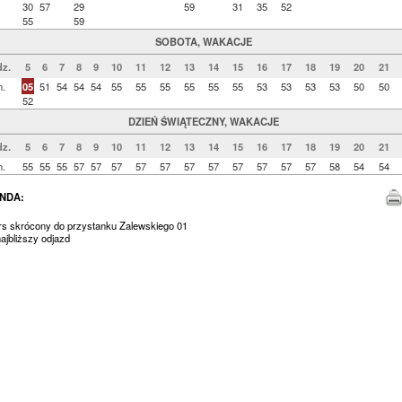
30
57
29
59
31
35
52
55
59
SOBOTA, WAKACJE
z.
5
6
7
8
9
10
11
12
13
14
15
16
17
18
19
20
21
n.
05
51
54
54
54
55
55
55
55
55
55
53
53
53
53
50
50
52
DZIEŃ ŚWIĄTECZNY, WAKACJE
z.
5
6
7
8
9
10
11
12
13
14
15
16
17
18
19
20
21
n.
55
55
55
57
57
57
57
57
57
57
57
57
57
57
58
54
54
NDA:
urs skrócony do przystanku Zalewskiego 01
jbliższy odjazd