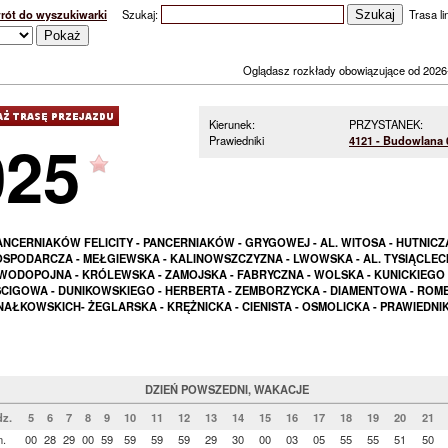
rót do wyszukiwarki
Szukaj:
Trasa lin
Oglądasz rozkłady obowiązujące od 2026
Kierunek:
PRZYSTANEK:
025
Prawiedniki
4121 - Budowlana 
ANCERNIAKÓW FELICITY - PANCERNIAKÓW - GRYGOWEJ - AL. WITOSA - HUTNICZA
SPODARCZA - MEŁGIEWSKA - KALINOWSZCZYZNA - LWOWSKA - AL. TYSIĄCLECI
WODOPOJNA - KRÓLEWSKA - ZAMOJSKA - FABRYCZNA - WOLSKA - KUNICKIEGO 
CIGOWA - DUNIKOWSKIEGO - HERBERTA - ZEMBORZYCKA - DIAMENTOWA - ROME
NAŁKOWSKICH- ŻEGLARSKA - KRĘŻNICKA - CIENISTA - OSMOLICKA - PRAWIEDNIK
DZIEŃ POWSZEDNI, WAKACJE
z.
5
6
7
8
9
10
11
12
13
14
15
16
17
18
19
20
21
n.
00
28
29
00
59
59
59
59
29
30
00
03
05
55
55
51
50