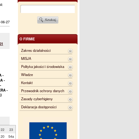
ii:
-06-27
O FIRMIE
01
Zakres działalności
MISJA
Polityka jakości i środowiska
Władze
 -
A -
Kontakt
-
RA -
Przewodnik ochrony danych
I
Zasady cyberhigieny
Deklaracja dostępności
22
23
20
54a