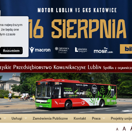
g na najwyższym
, że będą one
dym czasie
Rozumiem
a
Usługi
Zamówienia Publiczne
Kontakt
Praca
Projekty unij
A
A