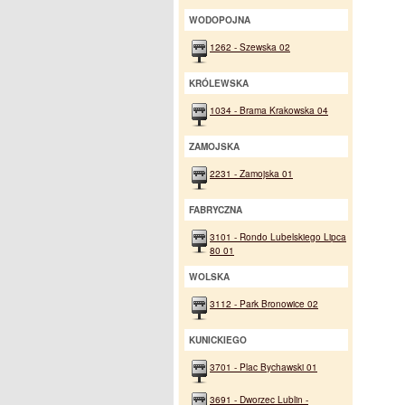
WODOPOJNA
1262 - Szewska 02
KRÓLEWSKA
1034 - Brama Krakowska 04
ZAMOJSKA
2231 - Zamojska 01
FABRYCZNA
3101 - Rondo Lubelskiego Lipca
80 01
WOLSKA
3112 - Park Bronowice 02
KUNICKIEGO
3701 - Plac Bychawski 01
3691 - Dworzec Lublin -