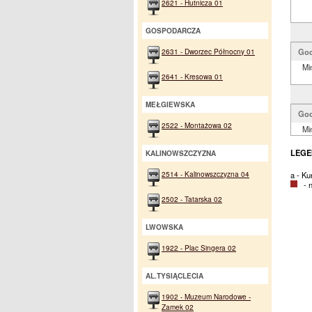
2621 - Hutnicza 01
GOSPODARCZA
2631 - Dworzec Północny 01
God
Mi
2641 - Kresowa 01
MEŁGIEWSKA
God
2522 - Montażowa 02
Mi
LEGE
KALINOWSZCZYZNA
2514 - Kalinowszczyzna 04
a - K
- na
2502 - Tatarska 02
LWOWSKA
1922 - Plac Singera 02
AL.TYSIĄCLECIA
1902 - Muzeum Narodowe -
Zamek 02