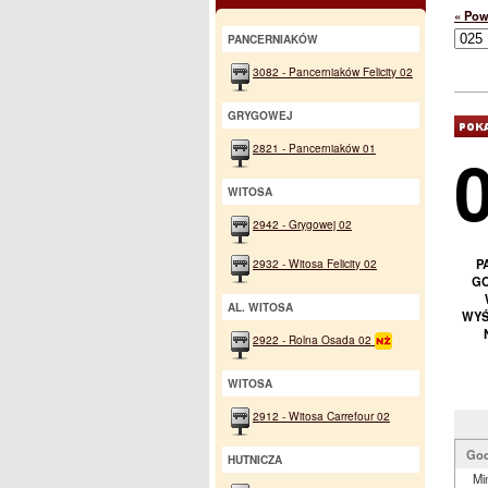
« Pow
PANCERNIAKÓW
3082 - Pancerniaków Felicity 02
GRYGOWEJ
2821 - Pancerniaków 01
WITOSA
2942 - Grygowej 02
2932 - Witosa Felicity 02
P
GO
AL. WITOSA
WYŚ
2922 - Rolna Osada 02
WITOSA
2912 - Witosa Carrefour 02
God
HUTNICZA
Mi