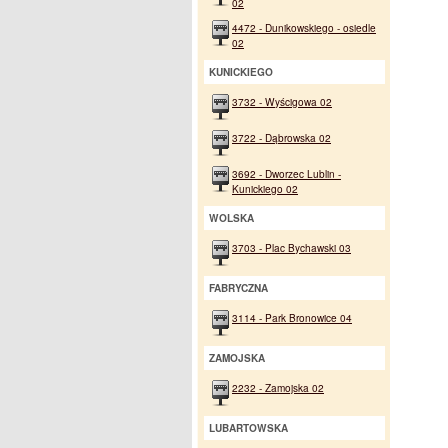
02
4472 - Dunikowskiego - osiedle
02
KUNICKIEGO
3732 - Wyścigowa 02
3722 - Dąbrowska 02
3692 - Dworzec Lublin -
Kunickiego 02
WOLSKA
3703 - Plac Bychawski 03
FABRYCZNA
3114 - Park Bronowice 04
ZAMOJSKA
2232 - Zamojska 02
LUBARTOWSKA