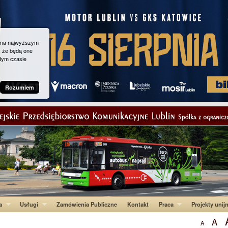
g na najwyższym
, że będą one
dym czasie
Rozumiem
a
Usługi
Zamówienia Publiczne
Kontakt
Praca
Projekty unij
A
A