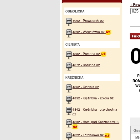
« Pow
OSMOLICKA
4992 - Prawiedniki 02
4892 - Wykietówka 02
CIENISTA
4882 - Poranna 02
4872 - Roślinna 02
P
KRĘŻNICKA
ROM
WO
4862 - Cienista 02
4852 - Krężnicka - szkoła 02
4842 - Krężnicka - przychodnia
02
4832 - Hotel pod Kasztanami 02
God
4822 - Letniskowa 02
Min