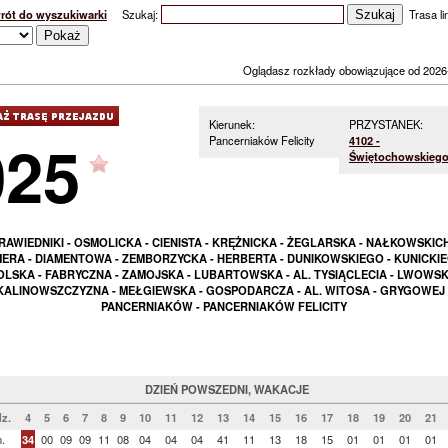
rót do wyszukiwarki
Szukaj:
Trasa lin
Oglądasz rozkłady obowiązujące od 2026
Kierunek:
PRZYSTANEK:
025
Pancerniaków Felicity
4102 -
Świętochowskiego
RAWIEDNIKI - OSMOLICKA - CIENISTA - KRĘŻNICKA - ŻEGLARSKA - NAŁKOWSKICH
ERA - DIAMENTOWA - ZEMBORZYCKA - HERBERTA - DUNIKOWSKIEGO - KUNICKIE
LSKA - FABRYCZNA - ZAMOJSKA - LUBARTOWSKA - AL. TYSIĄCLECIA - LWOWSK
KALINOWSZCZYZNA - MEŁGIEWSKA - GOSPODARCZA - AL. WITOSA - GRYGOWEJ 
PANCERNIAKÓW - PANCERNIAKÓW FELICITY
DZIEŃ POWSZEDNI, WAKACJE
z.
4
5
6
7
8
9
10
11
12
13
14
15
16
17
18
19
20
21
.
34
00
09
09
11
08
04
04
04
41
11
13
18
15
01
01
01
01