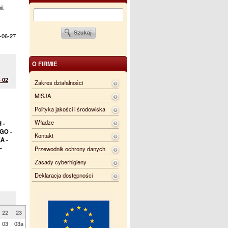
ii:
-06-27
O FIRMIE
 02
Zakres działalności
MISJA
Polityka jakości i środowiska
Władze
 -
GO -
Kontakt
A -
-
Przewodnik ochrony danych
Zasady cyberhigieny
Deklaracja dostępności
22
23
03
03a