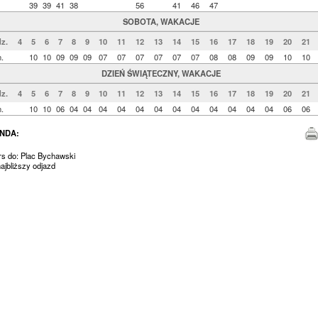
39
39
41
38
56
41
46
47
SOBOTA, WAKACJE
z.
4
5
6
7
8
9
10
11
12
13
14
15
16
17
18
19
20
21
.
10
10
09
09
09
07
07
07
07
07
07
08
08
09
09
10
10
DZIEŃ ŚWIĄTECZNY, WAKACJE
z.
4
5
6
7
8
9
10
11
12
13
14
15
16
17
18
19
20
21
.
10
10
06
04
04
04
04
04
04
04
04
04
04
04
04
06
06
NDA:
rs do: Plac Bychawski
jbliższy odjazd