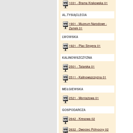
1031 - Brama Krakowska 01
AL.TYSIĄCLECIA
1901 - Muzeum Narodowe -
Zamek 01
LWOWSKA
1921 - Plac Singera 01
KALINOWSZCZYZNA
2501 - Tatarska 01
2511 - Kalinowszczyzna 01
MEŁGIEWSKA
2521 - Montażowa 01
GOSPODARCZA
2642 - Kresowa 02
2632 - Dworzec Północny 02