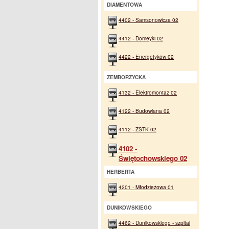
DIAMENTOWA
4402 - Samsonowicza 02
4412 - Domeyki 02
4422 - Energetyków 02
ZEMBORZYCKA
4132 - Elektromontaż 02
4122 - Budowlana 02
4112 - ZSTK 02
4102 -
Świętochowskiego 02
HERBERTA
4201 - Młodzieżowa 01
DUNIKOWSKIEGO
4462 - Dunikowskiego - szpital