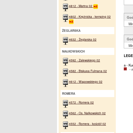
4812 - Marina 02
4802 - Krężnicka - kemping 02
God
Min
ŻEGLARSKA
God
4632 - Żeglarska 02
Min
NAŁKOWSKICH
LEGE
4592 - Zalewskiego 02
a - Ku
- na
4582 - Biskupa Fulmana 02
4612 - Wapowskiego 02
ROMERA
4572 - Romera 02
4562 - Os. Nałkowskich 02
4552 - Romera - kościół 02