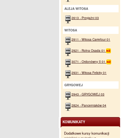
ALEJA WITOSA
2613 - Przyjaźni 03
WITOSA
2911 - Witosa Carrefour 01
2921 - Rolna Osada 01
3071 - Ordonówny II 01
2931 - Witosa Felicity 01
GRYGOWEJ
2943 - GRYGOWEJ 03
2824 - Pancerniaków 04
KOMUNIKATY
Dodatkowe kursy komunikacji
miejskiej w związku z