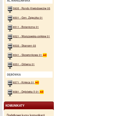
AL.WARSZAWSKA
5935 - Rondo Krwiodawców 05
6501 - Gen. Zajączka 01
6511 - Botaniczna 01
6521 - Warszawska-cerkiew 01
6533 - Skansen 03
6541 - Skowronkowa 01
6551 - Główna 01
DĘBÓWKA
6571 - Kmieca 01
6581 - Dębówka II 01
KOMUNIKATY
Dodatkowe kursy komunikacji