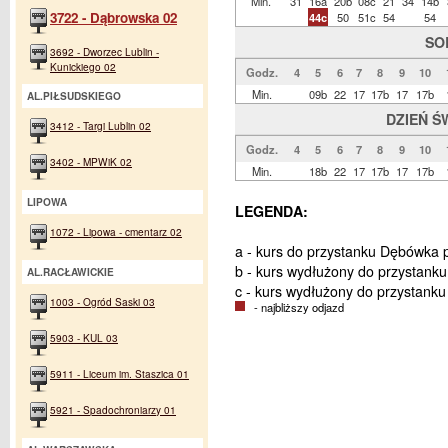
Min.
31
16a
20b
08c
21
34
14b
3722 - Dąbrowska 02
44c
50
51c
54
54
SO
3692 - Dworzec Lublin -
Kunickiego 02
Godz.
4
5
6
7
8
9
10
Min.
09b
22
17
17b
17
17b
AL.PIŁSUDSKIEGO
DZIEŃ Ś
3412 - Targi Lublin 02
Godz.
4
5
6
7
8
9
10
3402 - MPWiK 02
Min.
18b
22
17
17b
17
17b
LIPOWA
LEGENDA:
1072 - Lipowa - cmentarz 02
a - kurs do przystanku Dębówka p
b - kurs wydłużony do przystanku 
AL.RACŁAWICKIE
c - kurs wydłużony do przystanku
1003 - Ogród Saski 03
- najbliższy odjazd
5903 - KUL 03
5911 - Liceum im. Staszica 01
5921 - Spadochroniarzy 01