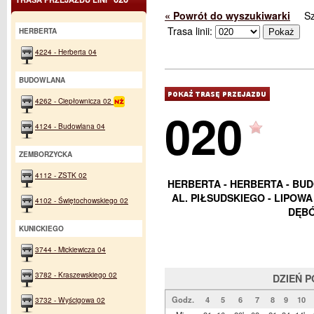
« Powrót do wyszukiwarki
S
Trasa linii:
HERBERTA
4224 - Herberta 04
BUDOWLANA
4262 - Ciepłownicza 02
020
4124 - Budowlana 04
ZEMBORZYCKA
4112 - ZSTK 02
HERBERTA - HERBERTA - BU
AL. PIŁSUDSKIEGO - LIPOWA
4102 - Świętochowskiego 02
DĘBÓ
KUNICKIEGO
3744 - Mickiewicza 04
3782 - Kraszewskiego 02
DZIEŃ 
Godz.
4
5
6
7
8
9
10
3732 - Wyścigowa 02