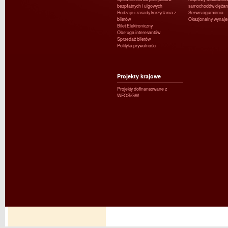
bezpłatnych i ulgowych
samochodów ciężar
Rodzaje i zasady korzystania z
Serwis ogumienia
biletów
Okazjonalny wynaj
Bilet Elektroniczny
Obsługa interesantów
Sprzedaż biletów
Polityka prywatności
Projekty krajowe
Projekty dofinansowane z
WFOŚiGW