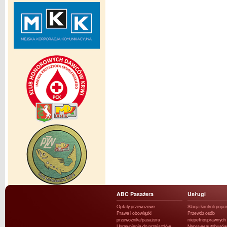
ABC Pasażera
Usługi
Opłaty przewozowe
Stacja kontroli poja
Prawa i obowiązki
Przewóz osób
przewoźnika/pasażera
niepełnosprawnych
Uprawnienia do przejazdów
Naprawy autobusów 