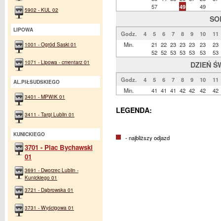
57
49
49
5902 - KUL 02
SO
LIPOWA
Godz.
4
5
6
7
8
9
10
11
1001 - Ogród Saski 01
Min.
21
22
23
23
23
23
23
52
52
53
53
53
53
53
1071 - Lipowa - cmentarz 01
DZIEŃ Ś
Godz.
4
5
6
7
8
9
10
11
AL.PIŁSUDSKIEGO
Min.
41
41
41
42
42
42
42
3401 - MPWiK 01
LEGENDA:
3411 - Targi Lublin 01
KUNICKIEGO
- najbliższy odjazd
3701 - Plac Bychawski
01
3691 - Dworzec Lublin -
Kunickiego 01
3721 - Dąbrowska 01
3731 - Wyścigowa 01