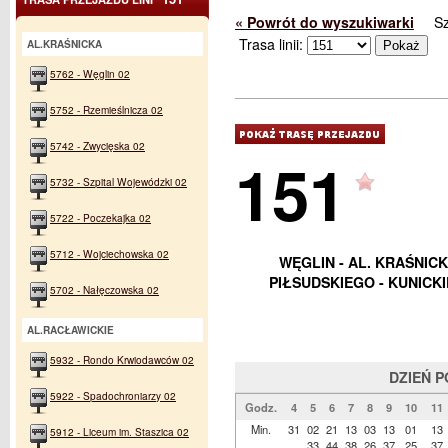
« Powrót do wyszukiwarki
S
Trasa linii:
AL.KRAŚNICKA
5762 - Węglin 02
5752 - Rzemieślnicza 02
5742 - Zwycięska 02
151
5732 - Szpital Wojewódzki 02
5722 - Poczekajka 02
5712 - Wojciechowska 02
WĘGLIN - AL. KRAŚNICKA
PIŁSUDSKIEGO - KUNICK
5702 - Nałęczowska 02
AL.RACŁAWICKIE
5932 - Rondo Krwiodawców 02
DZIEŃ 
5922 - Spadochroniarzy 02
Godz.
4
5
6
7
8
9
10
11
Min.
31
02
21
13
03
13
01
13
5912 - Liceum im. Staszica 02
33
44
38
26
37
25
37