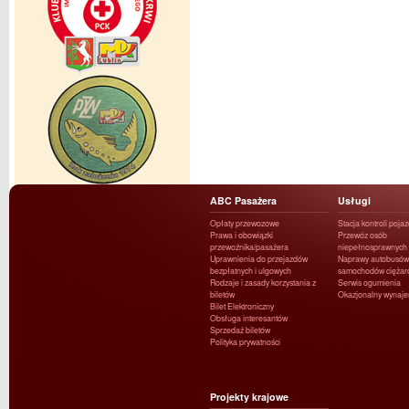
ABC Pasażera
Usługi
Opłaty przewozowe
Stacja kontroli poja
Prawa i obowiązki
Przewóz osób
przewoźnika/pasażera
niepełnosprawnych
Uprawnienia do przejazdów
Naprawy autobusów 
bezpłatnych i ulgowych
samochodów ciężar
Rodzaje i zasady korzystania z
Serwis ogumienia
biletów
Okazjonalny wynaj
Bilet Elektroniczny
Obsługa interesantów
Sprzedaż biletów
Polityka prywatności
Projekty krajowe