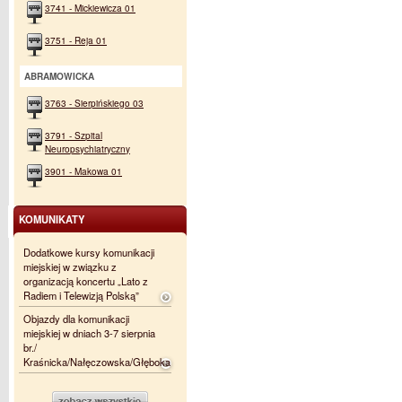
3741 - Mickiewicza 01
3751 - Reja 01
ABRAMOWICKA
3763 - Sierpińskiego 03
3791 - Szpital
Neuropsychiatryczny
3901 - Makowa 01
KOMUNIKATY
Dodatkowe kursy komunikacji
miejskiej w związku z
organizacją koncertu „Lato z
Radiem i Telewizją Polską”
Objazdy dla komunikacji
miejskiej w dniach 3-7 sierpnia
br./
Kraśnicka/Nałęczowska/Głęboka