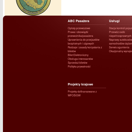
ABC Pasażera
Usługi
Opłaty przewozowe
Stacja kontroli poja
Prawa i obowiązki
Przewóz osób
przewoźnika/pasażera
niepełnosprawnych
Uprawnienia do przejazdów
Naprawy autobusów 
bezpłatnych i ulgowych
samochodów ciężar
Rodzaje i zasady korzystania z
Serwis ogumienia
biletów
Okazjonalny wynaj
Bilet Elektroniczny
Obsługa interesantów
Sprzedaż biletów
Polityka prywatności
Projekty krajowe
Projekty dofinansowane z
WFOŚiGW