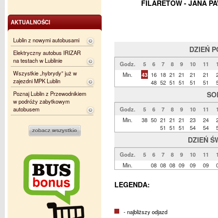
FILARETÓW - JANA PA
AKTUALNOŚCI
Lublin z nowymi autobusami
DZIEŃ 
Elektryczny autobus IRIZAR
na testach w Lublinie
Godz.
5
6
7
8
9
10
11
Wszystkie „hybrydy” już w
Min.
43
16
18
21
21
21
21
zajezdni MPK Lublin
48
52
51
51
51
51
Poznaj Lublin z Przewodnikiem
SO
w podróży zabytkowym
autobusem
Godz.
5
6
7
8
9
10
11
Min.
38
50
21
21
21
23
24
51
51
51
54
54
DZIEŃ Ś
Godz.
5
6
7
8
9
10
11
Min.
08
08
08
09
09
09
LEGENDA:
- najbliższy odjazd