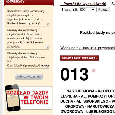
KOMUNIKATY
« Powrót do wyszukiwarki
S
Trasa linii:
Dodatkowe kursy komunikacji
miejskiej w związku z
organizacją koncertu „Lato z
Radiem i Telewizją Polską”
Objazdy dla komunikacji
Rozkład jazdy na pr
miejskiej w dniu 6 sierpnia br.
w związku z kolejnym etapem
prac przy Al. Kraśnickiej/rejon
ul. Wróbla
Widok pełny: linia 013, przystane
Objazdy dla komunikacji
miejskiej w dniach 3-7 sierpnia
br./
013
Kraśnicka/Nałęczowska/Głęboka
NASTURCJOWA - KŁOPOTO
ELSNERA - AL. KOMPOZYTORÓ
DUCHA - AL. SIKORSKIEGO - P
OKOPOWA - NARUTOWICZA -
DWORCOWA - LUBELSKIEGO LI