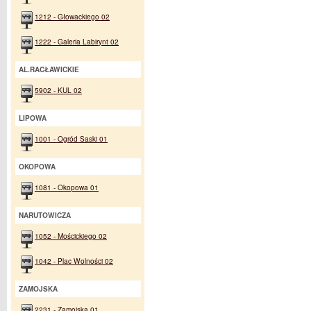
1212 - Głowackiego 02
1222 - Galeria Labirynt 02
AL.RACŁAWICKIE
5902 - KUL 02
LIPOWA
1001 - Ogród Saski 01
OKOPOWA
1081 - Okopowa 01
NARUTOWICZA
1052 - Mościckiego 02
1042 - Plac Wolności 02
ZAMOJSKA
2231 - Zamojska 01