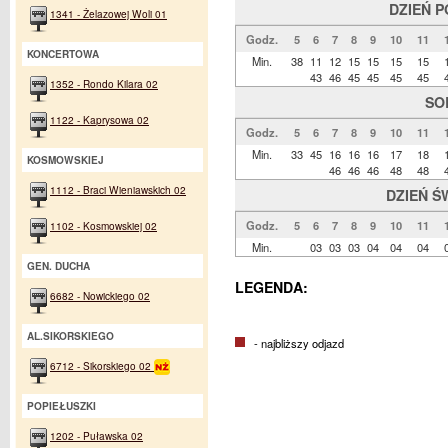
DZIEŃ 
1341 - Żelazowej Woli 01
Godz.
5
6
7
8
9
10
11
KONCERTOWA
Min.
38
11
12
15
15
15
15
43
46
45
45
45
45
1352 - Rondo Kilara 02
SO
1122 - Kaprysowa 02
Godz.
5
6
7
8
9
10
11
Min.
33
45
16
16
16
17
18
KOSMOWSKIEJ
46
46
46
48
48
1112 - Braci Wieniawskich 02
DZIEŃ Ś
Godz.
5
6
7
8
9
10
11
1102 - Kosmowskiej 02
Min.
03
03
03
04
04
04
GEN. DUCHA
LEGENDA:
6682 - Nowickiego 02
AL.SIKORSKIEGO
- najbliższy odjazd
6712 - Sikorskiego 02
POPIEŁUSZKI
1202 - Puławska 02