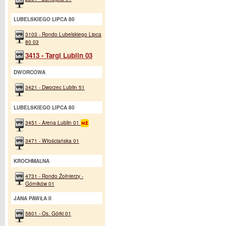
LUBELSKIEGO LIPCA 80
3103 - Rondo Lubelskiego Lipca
80 03
3413 - Targi Lublin 03
DWORCOWA
3421 - Dworzec Lublin 51
LUBELSKIEGO LIPCA 80
3451 - Arena Lublin 01
3471 - Włościańska 01
KROCHMALNA
4731 - Rondo Żołnierzy -
Górników 01
JANA PAWŁA II
5601 - Os. Górki 01