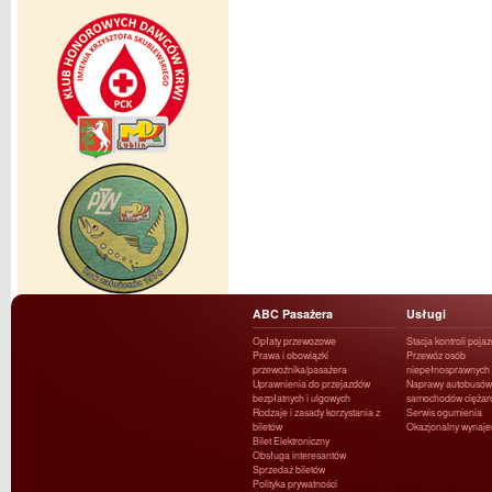
ABC Pasażera
Usługi
Opłaty przewozowe
Stacja kontroli poja
Prawa i obowiązki
Przewóz osób
przewoźnika/pasażera
niepełnosprawnych
Uprawnienia do przejazdów
Naprawy autobusów 
bezpłatnych i ulgowych
samochodów ciężar
Rodzaje i zasady korzystania z
Serwis ogumienia
biletów
Okazjonalny wynaj
Bilet Elektroniczny
Obsługa interesantów
Sprzedaż biletów
Polityka prywatności