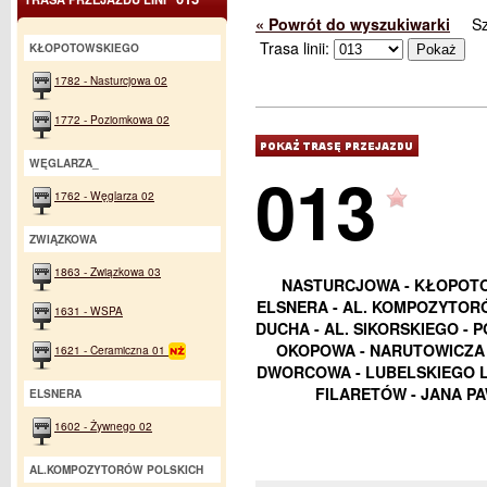
« Powrót do wyszukiwarki
S
Trasa linii:
KŁOPOTOWSKIEGO
1782 - Nasturcjowa 02
1772 - Poziomkowa 02
WĘGLARZA_
013
1762 - Węglarza 02
ZWIĄZKOWA
1863 - Związkowa 03
NASTURCJOWA - KŁOPOTO
ELSNERA - AL. KOMPOZYTORÓ
1631 - WSPA
DUCHA - AL. SIKORSKIEGO - P
OKOPOWA - NARUTOWICZA -
1621 - Ceramiczna 01
DWORCOWA - LUBELSKIEGO LI
FILARETÓW - JANA PA
ELSNERA
1602 - Żywnego 02
AL.KOMPOZYTORÓW POLSKICH