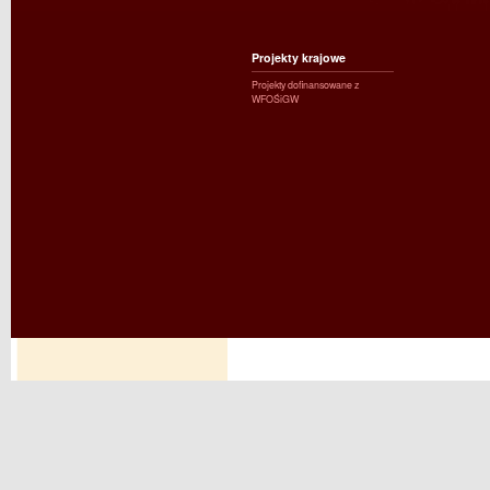
Projekty krajowe
Projekty dofinansowane z
WFOŚiGW