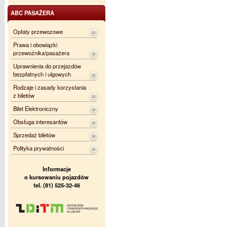
ABC PASAŻERA
Opłaty przewozowe
Prawa i obowiązki
przewoźnika/pasażera
Uprawnienia do przejazdów
bezpłatnych i ulgowych
Rodzaje i zasady korzystania
z biletów
Bilet Elektroniczny
Obsługa interesantów
Sprzedaż biletów
Polityka prywatności
Informacje
o kursowaniu pojazdów
tel. (81) 525-32-46