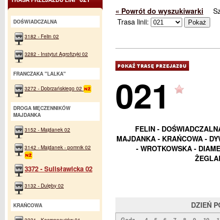
« Powrót do wyszukiwarki
S
Trasa linii:
DOŚWIADCZALNA
3182 - Felin 02
3282 - Instytut Agrofizyki 02
FRANCZAKA "LALKA"
021
3272 - Dobrzańskiego 02
DROGA MĘCZENNIKÓW
MAJDANKA
FELIN - DOŚWIADCZALN
3152 - Majdanek 02
MAJDANKA - KRAŃCOWA - DYW
3142 - Majdanek - pomnik 02
- WROTKOWSKA - DIAME
ŻEGLA
3372 - Sulisławicka 02
3132 - Dulęby 02
DZIEŃ 
KRAŃCOWA
Godz.
4
5
6
7
8
9
10
1
3221 - Kosmonautów 01