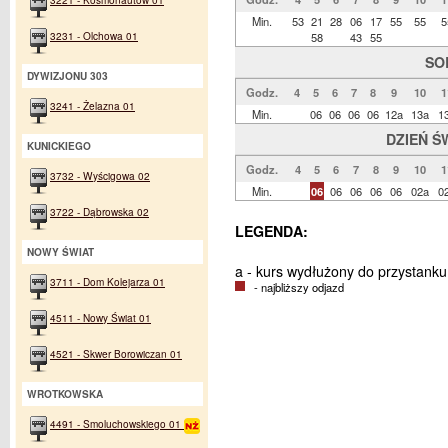
Min.
53
21
28
06
17
55
55
5
3231 - Olchowa 01
58
43
55
SO
DYWIZJONU 303
Godz.
4
5
6
7
8
9
10
1
3241 - Żelazna 01
Min.
06
06
06
06
12a
13a
1
DZIEŃ Ś
KUNICKIEGO
Godz.
4
5
6
7
8
9
10
1
3732 - Wyścigowa 02
Min.
06
06
06
06
06
02a
0
3722 - Dąbrowska 02
LEGENDA:
NOWY ŚWIAT
a - kurs wydłużony do przystank
3711 - Dom Kolejarza 01
- najbliższy odjazd
4511 - Nowy Świat 01
4521 - Skwer Borowiczan 01
WROTKOWSKA
4491 - Smoluchowskiego 01