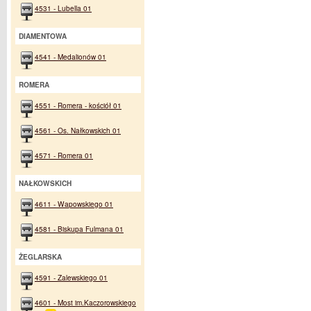
4531 - Lubella 01
DIAMENTOWA
4541 - Medalionów 01
ROMERA
4551 - Romera - kościół 01
4561 - Os. Nałkowskich 01
4571 - Romera 01
NAŁKOWSKICH
4611 - Wapowskiego 01
4581 - Biskupa Fulmana 01
ŻEGLARSKA
4591 - Zalewskiego 01
4601 - Most im.Kaczorowskiego