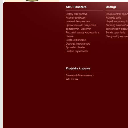
ABC Pasażera
Usługi
Opłaty przewozowe
Stacja kontroli poja
Prawa i obowiązki
Przewóz osób
przewoźnika/pasażera
niepełnosprawnych
Uprawnienia do przejazdów
Naprawy autobusów 
bezpłatnych i ulgowych
samochodów ciężar
Rodzaje i zasady korzystania z
Serwis ogumienia
biletów
Okazjonalny wynaj
Bilet Elektroniczny
Obsługa interesantów
Sprzedaż biletów
Polityka prywatności
Projekty krajowe
Projekty dofinansowane z
WFOŚiGW