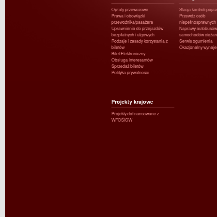
Opłaty przewozowe
Stacja kontroli poja
Prawa i obowiązki
Przewóz osób
przewoźnika/pasażera
niepełnosprawnych
Uprawnienia do przejazdów
Naprawy autobusów 
bezpłatnych i ulgowych
samochodów ciężar
Rodzaje i zasady korzystania z
Serwis ogumienia
biletów
Okazjonalny wynaj
Bilet Elektroniczny
Obsługa interesantów
Sprzedaż biletów
Polityka prywatności
Projekty krajowe
Projekty dofinansowane z
WFOŚiGW