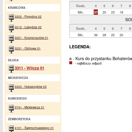
Godz.
4
5
6
7
8
KRAŃCOWA
Min.
37
20
23
18
3202 - Pogodna 02
SO
3212 - Łabędzia 02
Godz.
4
5
6
7
8
Min.
36
28
25
20
3221 - Kosmonautów 01
LEGENDA:
3231 - Olchowa 01
a - Kurs do przystanku Bohateró
DŁUGA
- najbliższy odjazd
3311 - Wilcza 01
MICKIEWICZA
3323 - Hubalczyków 03
KUNICKIEGO
3741 - Mickiewicza 01
ZEMBORZYCKA
4101 - Świętochowskiego 01