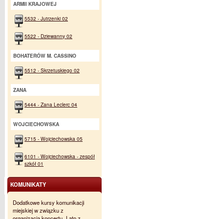
ARMII KRAJOWEJ
5532 - Jutrzenki 02
5522 - Dziewanny 02
BOHATERÓW M. CASSINO
5512 - Skrzetuskiego 02
ZANA
5444 - Zana Leclerc 04
WOJCIECHOWSKA
5715 - Wojciechowska 05
6101 - Wojciechowska - zespół
szkół 01
KOMUNIKATY
Dodatkowe kursy komunikacji
miejskiej w związku z
organizacją koncertu „Lato z