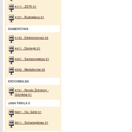
4111 - ZSTK 01
4121 - Budowlana 01
DIAMENTOWA
4133 - Elektromontaż 03
4411 - Domeyki 01
4401 - Samsonowicza 01
4542 - Medalionów 02
KROCHMALNA
4731 - Rondo Żołnierzy -
Górników 01
JANA PAWŁA II
5601 - Os. Górki 01
5611 - Szmaragdowa 01