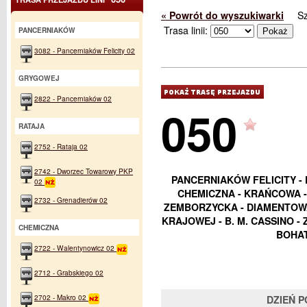
« Powrót do wyszukiwarki
S
Trasa linii:
PANCERNIAKÓW
3082 - Pancerniaków Felicity 02
GRYGOWEJ
2822 - Pancerniaków 02
050
RATAJA
2752 - Rataja 02
2742 - Dworzec Towarowy PKP
PANCERNIAKÓW FELICITY -
02
CHEMICZNA - KRAŃCOWA - 
2732 - Grenadierów 02
ZEMBORZYCKA - DIAMENTOWA 
KRAJOWEJ - B. M. CASSINO - 
CHEMICZNA
BOHA
2722 - Walentynowicz 02
2712 - Grabskiego 02
2702 - Makro 02
DZIEŃ 