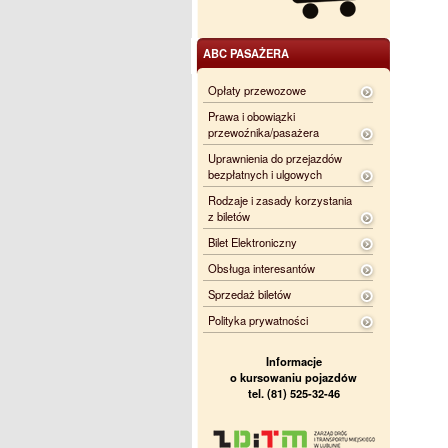
ABC PASAŻERA
Opłaty przewozowe
Prawa i obowiązki
przewoźnika/pasażera
Uprawnienia do przejazdów
bezpłatnych i ulgowych
Rodzaje i zasady korzystania
z biletów
Bilet Elektroniczny
Obsługa interesantów
Sprzedaż biletów
Polityka prywatności
Informacje
o kursowaniu pojazdów
tel. (81) 525-32-46