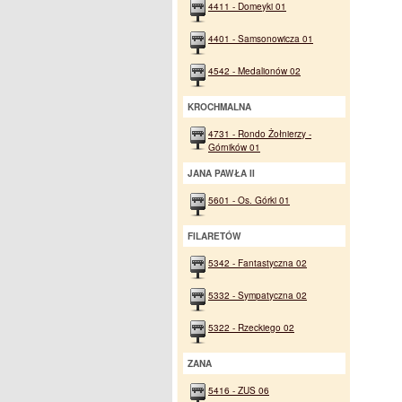
4411 - Domeyki 01
4401 - Samsonowicza 01
4542 - Medalionów 02
KROCHMALNA
4731 - Rondo Żołnierzy -
Górników 01
JANA PAWŁA II
5601 - Os. Górki 01
FILARETÓW
5342 - Fantastyczna 02
5332 - Sympatyczna 02
5322 - Rzeckiego 02
ZANA
5416 - ZUS 06