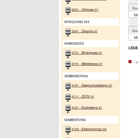
Go
3231 - Olchowa 01
Mi
DYWIZJONU 303
Go
3241 - Żelazna 01
Mi
KUNICKIEGO
LEGE
3731 - Wyścigowa 01
- na
3741 - Mickiewicza 01
ZEMBORZYCKA
4101 - Świętochowskiego 01
4111 - ZSTK 01
4121 - Budowlana 01
DIAMENTOWA
4133 - Elektromontaż 03