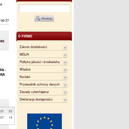
ii:
-06-27
O FIRMIE
ego
Zakres działalności
MISJA
Polityka jakości i środowiska
Władze
WA -
ANA
Kontakt
Przewodnik ochrony danych
Zasady cyberhigieny
Deklaracja dostępności
21
22
07
14