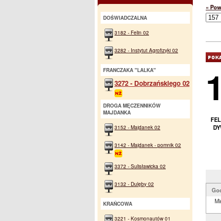
« Pow
DOŚWIADCZALNA
3182 - Felin 02
3282 - Instytut Agrofizyki 02
FRANCZAKA "LALKA"
3272 - Dobrzańskiego 02
DROGA MĘCZENNIKÓW
MAJDANKA
FEL
DY
3152 - Majdanek 02
3142 - Majdanek - pomnik 02
3372 - Sulisławicka 02
3132 - Dulęby 02
Go
Mi
KRAŃCOWA
3221 - Kosmonautów 01