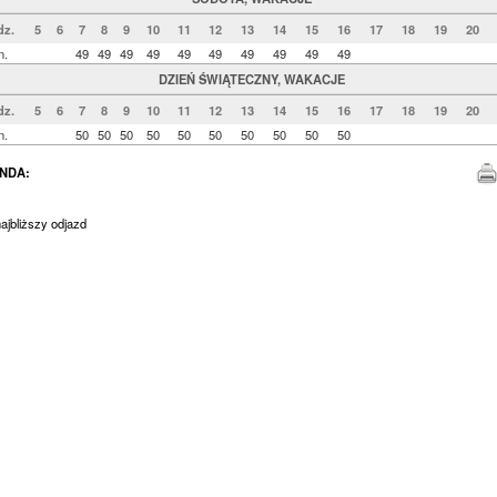
dz.
5
6
7
8
9
10
11
12
13
14
15
16
17
18
19
20
n.
49
49
49
49
49
49
49
49
49
49
DZIEŃ ŚWIĄTECZNY, WAKACJE
dz.
5
6
7
8
9
10
11
12
13
14
15
16
17
18
19
20
n.
50
50
50
50
50
50
50
50
50
50
NDA:
jbliższy odjazd