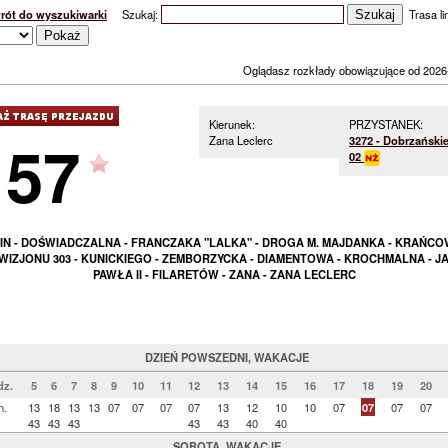
rót do wyszukiwarki
Szukaj:
Trasa lin
Oglądasz rozkłady obowiązujące od 2026
Kierunek:
PRZYSTANEK:
157
Zana Leclerc
3272 - Dobrzański
02
IN - DOŚWIADCZALNA - FRANCZAKA "LALKA" - DROGA M. MAJDANKA - KRAŃCO
WIZJONU 303 - KUNICKIEGO - ZEMBORZYCKA - DIAMENTOWA - KROCHMALNA - J
PAWŁA II - FILARETÓW - ZANA - ZANA LECLERC
DZIEŃ POWSZEDNI, WAKACJE
dz.
5
6
7
8
9
10
11
12
13
14
15
16
17
18
19
20
n.
13
18
13
13
07
07
07
07
13
12
10
10
07
07
07
07
43
43
43
43
43
40
40
SOBOTA, WAKACJE