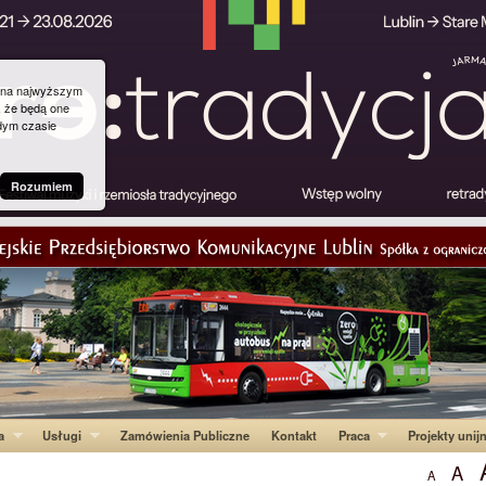
g na najwyższym
, że będą one
dym czasie
Rozumiem
a
Usługi
Zamówienia Publiczne
Kontakt
Praca
Projekty unij
A
A