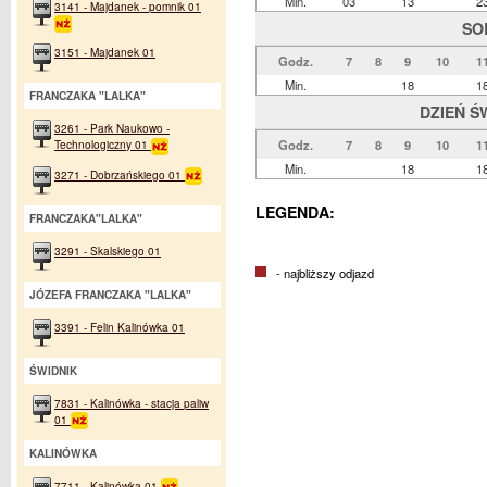
Min.
03
13
2
3141 - Majdanek - pomnik 01
SO
3151 - Majdanek 01
Godz.
7
8
9
10
1
Min.
18
1
FRANCZAKA "LALKA"
DZIEŃ Ś
3261 - Park Naukowo -
Godz.
7
8
9
10
1
Technologiczny 01
Min.
18
1
3271 - Dobrzańskiego 01
LEGENDA:
FRANCZAKA"LALKA"
3291 - Skalskiego 01
- najbliższy odjazd
JÓZEFA FRANCZAKA "LALKA"
3391 - Felin Kalinówka 01
ŚWIDNIK
7831 - Kalinówka - stacja paliw
01
KALINÓWKA
7711 - Kalinówka 01