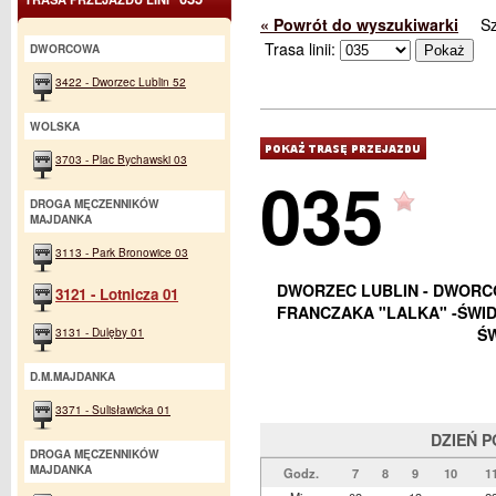
« Powrót do wyszukiwarki
S
Trasa linii:
DWORCOWA
3422 - Dworzec Lublin 52
WOLSKA
3703 - Plac Bychawski 03
035
DROGA MĘCZENNIKÓW
MAJDANKA
3113 - Park Bronowice 03
DWORZEC LUBLIN - DWORCO
3121 - Lotnicza 01
FRANCZAKA "LALKA" -ŚWID
3131 - Dulęby 01
ŚW
D.M.MAJDANKA
3371 - Sulisławicka 01
DZIEŃ 
DROGA MĘCZENNIKÓW
MAJDANKA
Godz.
7
8
9
10
1