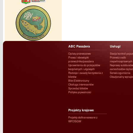
ABC Pasażera
Usługi
Opłaty przewozowe
Stacja kontroli poja
Prawa i obowiązki
Przewóz osób
przewoźnika/pasażera
niepełnosprawnych
Uprawnienia do przejazdów
Naprawy autobusów 
bezpłatnych i ulgowych
samochodów ciężar
Rodzaje i zasady korzystania z
Serwis ogumienia
biletów
Okazjonalny wynaj
Bilet Elektroniczny
Obsługa interesantów
Sprzedaż biletów
Polityka prywatności
Projekty krajowe
Projekty dofinansowane z
WFOŚiGW