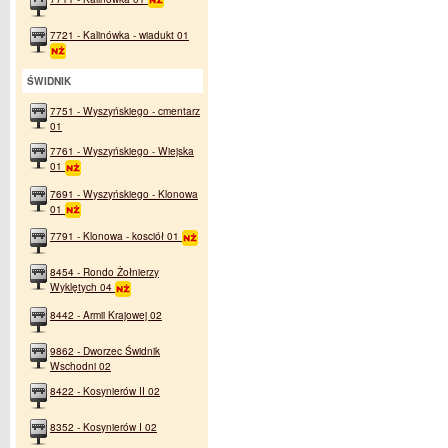
7721 - Kalinówka - wiadukt 01
ŚWIDNIK
7751 - Wyszyńskiego - cmentarz
01
7761 - Wyszyńskiego - Wiejska
01
7691 - Wyszyńskiego - Klonowa
01
7791 - Klonowa - kosciół 01
8454 - Rondo Żołnierzy
Wyklętych 04
8442 - Armii Krajowej 02
9862 - Dworzec Świdnik
Wschodni 02
8422 - Kosynierów II 02
8352 - Kosynierów I 02