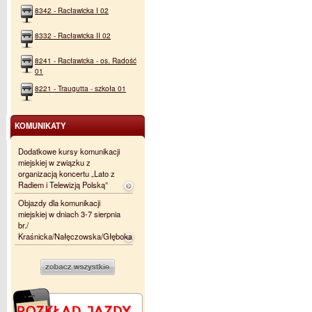
8342 - Racławicka I 02
8332 - Racławicka II 02
8241 - Racławicka - os. Radość
01
8221 - Traugutta - szkoła 01
KOMUNIKATY
Dodatkowe kursy komunikacji
miejskiej w związku z
organizacją koncertu „Lato z
Radiem i Telewizją Polską”
Objazdy dla komunikacji
miejskiej w dniach 3-7 sierpnia
br./
Kraśnicka/Nałęczowska/Głęboka