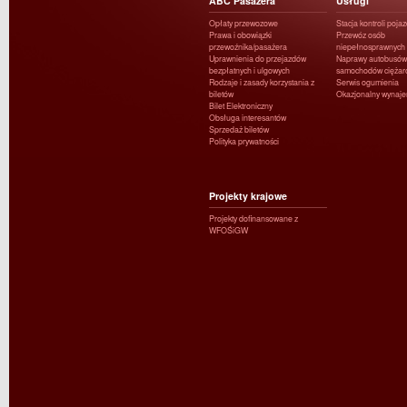
ABC Pasażera
Usługi
Opłaty przewozowe
Stacja kontroli poja
Prawa i obowiązki
Przewóz osób
przewoźnika/pasażera
niepełnosprawnych
Uprawnienia do przejazdów
Naprawy autobusów 
bezpłatnych i ulgowych
samochodów ciężar
Rodzaje i zasady korzystania z
Serwis ogumienia
biletów
Okazjonalny wynaj
Bilet Elektroniczny
Obsługa interesantów
Sprzedaż biletów
Polityka prywatności
Projekty krajowe
Projekty dofinansowane z
WFOŚiGW