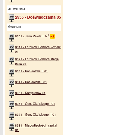
AL.WITOSA
2955 - Doświadczalna 05
ŚWIDNIK
8301 - Jana Pawła II NŻ
8311 - Lotników Polskich - działki
01
8321 - Lotników Polskich stacja
paliw 01
8331 - Racławicka II 01
8341 - Racławicka I 01
8351 - Kosynierów 01
8361 - Gen. Okulickiego I 01
8371 - Gen. Okulickiego II 01
8381 - Niepodległości - szpital
01