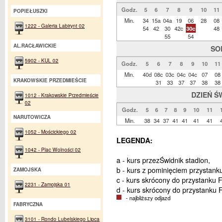
Godz.
5
6
7
8
9
10
11
POPIEŁUSZKI
Min.
34
15a
04a
19
06
28
08
1222 - Galeria Labirynt 02
54
42
30
42c
30c
48
55
54
AL.RACŁAWICKIE
SO
5902 - KUL 02
Godz.
5
6
7
8
9
10
11
Min.
40d
08c
03c
04c
04c
07
08
KRAKOWSKIE PRZEDMIEŚCIE
31
33
37
37
38
38
DZIEŃ Ś
1012 - Krakowskie Przedmieście
02
Godz.
5
6
7
8
9
10
11
NARUTOWICZA
Min.
38
34
37
41
41
41
41
1052 - Mościckiego 02
LEGENDA:
1042 - Plac Wolności 02
a - kurs przezŚwidnik stadion,
b - kurs z pominięciem przystank
ZAMOJSKA
c - kurs skrócony do przystanku F
2231 - Zamojska 01
d - kurs skrócony do przystanku 
- najbliższy odjazd
FABRYCZNA
3101 - Rondo Lubelskiego Lipca