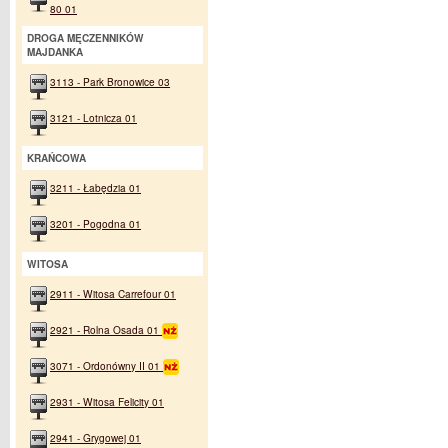
80 01
DROGA MĘCZENNIKÓW
MAJDANKA
3113 - Park Bronowice 03
3121 - Lotnicza 01
KRAŃCOWA
3211 - Łabędzia 01
3201 - Pogodna 01
WITOSA
2911 - Witosa Carrefour 01
2921 - Rolna Osada 01
3071 - Ordonówny II 01
2931 - Witosa Felicity 01
2941 - Grygowej 01