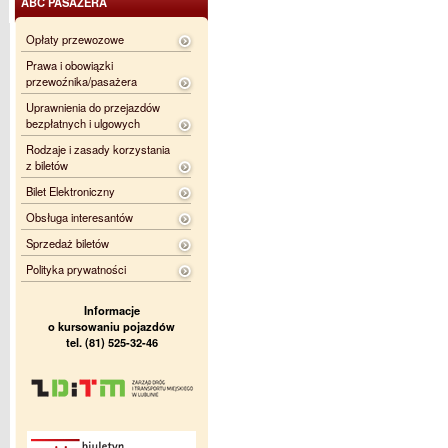
ABC PASAŻERA
Opłaty przewozowe
Prawa i obowiązki
przewoźnika/pasażera
Uprawnienia do przejazdów
bezpłatnych i ulgowych
Rodzaje i zasady korzystania
z biletów
Bilet Elektroniczny
Obsługa interesantów
Sprzedaż biletów
Polityka prywatności
Informacje
o kursowaniu pojazdów
tel. (81) 525-32-46