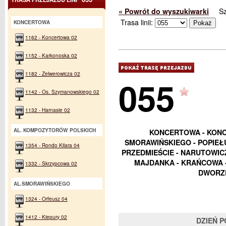
« Powrót do wyszukiwarki
S
Trasa linii:
KONCERTOWA
1162 - Koncertowa 02
1152 - Karkonoska 02
1182 - Zelwerowicza 02
055
1142 - Os. Szymanowskiego 02
1132 - Harnasie 02
AL. KOMPOZYTORÓW POLSKICH
KONCERTOWA - KONC
SMORAWIŃSKIEGO - POPIEŁU
1354 - Rondo Kilara 04
PRZEDMIEŚCIE - NARUTOWIC
MAJDANKA - KRAŃCOWA - 
1332 - Skrzypcowa 02
DWORZE
AL.SMORAWIŃSKIEGO
1324 - Orfeusz 04
1412 - Kiepury 02
DZIEŃ 