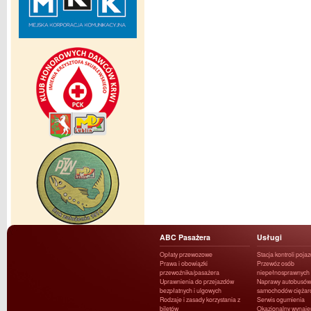
ABC Pasażera
Usługi
Opłaty przewozowe
Stacja kontroli poja
Prawa i obowiązki
Przewóz osób
przewoźnika/pasażera
niepełnosprawnych
Uprawnienia do przejazdów
Naprawy autobusów 
bezpłatnych i ulgowych
samochodów ciężar
Rodzaje i zasady korzystania z
Serwis ogumienia
biletów
Okazjonalny wynaj