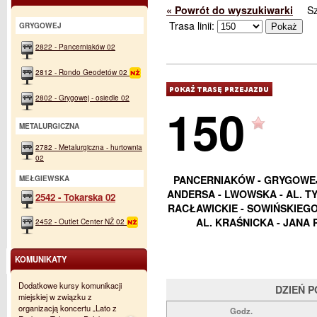
« Powrót do wyszukiwarki
S
Trasa linii:
GRYGOWEJ
2822 - Pancerniaków 02
2812 - Rondo Geodetów 02
2802 - Grygowej - osiedle 02
150
METALURGICZNA
2782 - Metalurgiczna - hurtownia
02
PANCERNIAKÓW - GRYGOWEJ 
MEŁGIEWSKA
ANDERSA - LWOWSKA - AL. TYS
2542 - Tokarska 02
RACŁAWICKIE - SOWIŃSKIEGO 
AL. KRAŚNICKA - JANA 
2452 - Outlet Center NŻ 02
KOMUNIKATY
Dodatkowe kursy komunikacji
DZIEŃ 
miejskiej w związku z
organizacją koncertu „Lato z
Godz.