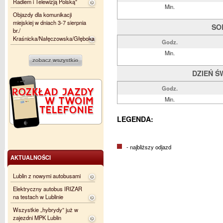
Radiem i Telewizją Polską”
Min.
Objazdy dla komunikacji
miejskiej w dniach 3-7 sierpnia
SO
br./
Kraśnicka/Nałęczowska/Głęboka
Godz.
Min.
DZIEŃ Ś
Godz.
Min.
LEGENDA:
- najbliższy odjazd
AKTUALNOŚCI
Lublin z nowymi autobusami
Elektryczny autobus IRIZAR
na testach w Lublinie
Wszystkie „hybrydy” już w
zajezdni MPK Lublin