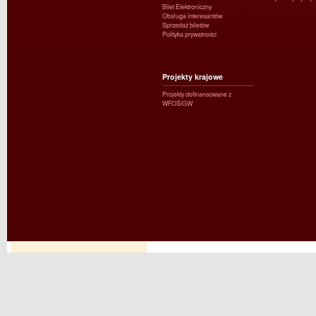
Bilet Elektroniczny
Obsługa interesantów
Sprzedaż biletów
Polityka prywatności
Projekty krajowe
Projekty dofinansowane z
WFOŚiGW