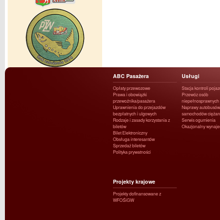
ABC Pasażera
Usługi
Opłaty przewozowe
Stacja kontroli poja
Prawa i obowiązki
Przewóz osób
przewoźnika/pasażera
niepełnosprawnych
Uprawnienia do przejazdów
Naprawy autobusów 
bezpłatnych i ulgowych
samochodów ciężar
Rodzaje i zasady korzystania z
Serwis ogumienia
biletów
Okazjonalny wynaj
Bilet Elektroniczny
Obsługa interesantów
Sprzedaż biletów
Polityka prywatności
Projekty krajowe
Projekty dofinansowane z
WFOŚiGW