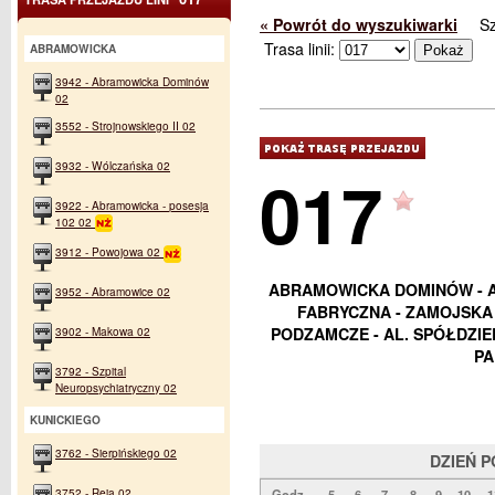
« Powrót do wyszukiwarki
S
Trasa linii:
ABRAMOWICKA
3942 - Abramowicka Dominów
02
3552 - Strojnowskiego II 02
3932 - Wólczańska 02
017
3922 - Abramowicka - posesja
102 02
3912 - Powojowa 02
ABRAMOWICKA DOMINÓW - A
3952 - Abramowice 02
FABRYCZNA - ZAMOJSKA 
PODZAMCZE - AL. SPÓŁDZIE
3902 - Makowa 02
PA
3792 - Szpital
Neuropsychiatryczny 02
KUNICKIEGO
3762 - Sierpińskiego 02
DZIEŃ 
3752 - Reja 02
Godz.
5
6
7
8
9
10
1