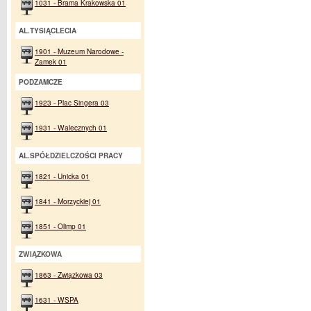
1031 - Brama Krakowska 01
AL.TYSIĄCLECIA
1901 - Muzeum Narodowe -
Zamek 01
PODZAMCZE
1923 - Plac Singera 03
1931 - Walecznych 01
AL.SPÓŁDZIELCZOŚCI PRACY
1821 - Unicka 01
1841 - Morzyckiej 01
1851 - Olimp 01
ZWIĄZKOWA
1863 - Związkowa 03
1631 - WSPA