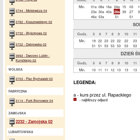
Min.
01a
08a
16a
04a
15
03
1
3744 - Mickiewicza 04
23a
30a
40a
28a
39
27
3
46a
53a
51
51
3782 - Kraszewskiego 02
SO
3732 - Wyścigowa 02
Godz.
5
6
7
8
9
10
11
Min.
19
22
23
23
22
22
23
3722 - Dąbrowska 02
51
51
53
53
53
53
53
DZIEŃ Ś
3692 - Dworzec Lublin -
Kunickiego 02
Godz.
5
6
7
8
9
10
11
Min.
10
11
11
12
13
13
13
WOLSKA
3703 - Plac Bychawski 03
LEGENDA:
FABRYCZNA
a - kurs przez ul. Rapackiego
- najbliższy odjazd
3114 - Park Bronowice 04
ZAMOJSKA
2232 - Zamojska 02
LUBARTOWSKA