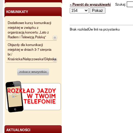
« Powrót do wyszukiwarki
Szukaj:
KOMUNIKATY
Dodatkowe kursy komunikacji
miejskiej w związku z
Brak rozkladÛw linii na przystanku
organizacją koncertu „Lato z
Radiem i Telewizją Polską”
Objazdy dla komunikacji
miejskiej w dniach 3-7 sierpnia
br./
Kraśnicka/Nałęczowska/Głęboka
AKTUALNOŚCI