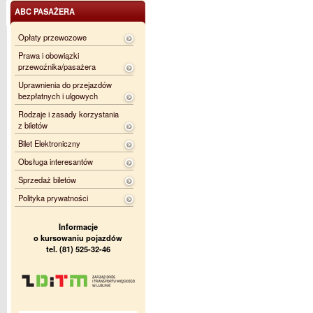
ABC PASAŻERA
Opłaty przewozowe
Prawa i obowiązki
przewoźnika/pasażera
Uprawnienia do przejazdów
bezpłatnych i ulgowych
Rodzaje i zasady korzystania
z biletów
Bilet Elektroniczny
Obsługa interesantów
Sprzedaż biletów
Polityka prywatności
Informacje
o kursowaniu pojazdów
tel. (81) 525-32-46