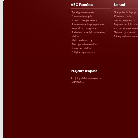
ABC Pasażera
Usługi
Opłaty przewozowe
Stacja kontroli poja
Prawa i obowiązki
Przewóz osób
przewoźnika/pasażera
niepełnosprawnych
Uprawnienia do przejazdów
Naprawy autobusów 
bezpłatnych i ulgowych
samochodów ciężar
Rodzaje i zasady korzystania z
Serwis ogumienia
biletów
Okazjonalny wynaj
Bilet Elektroniczny
Obsługa interesantów
Sprzedaż biletów
Polityka prywatności
Projekty krajowe
Projekty dofinansowane z
WFOŚiGW